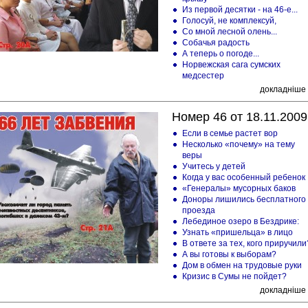
Из первой десятки - на 46-е...
Голосуй, не комплексуй,
Со мной лесной олень...
Собачья радость
А теперь о погоде...
Норвежская сага сумских
медсестер
докладніше
Номер 46 от 18.11.2009
Если в семье растет вор
Несколько «почему» на тему
веры
Учитесь у детей
Когда у вас особенный ребенок
«Генералы» мусорных баков
Доноры лишились бесплатного
проезда
Лебединое озеро в Бездрике:
Узнать «пришельца» в лицо
В ответе за тех, кого приручили
А вы готовы к выборам?
Дом в обмен на трудовые руки
Кризис в Сумы не пойдет?
докладніше