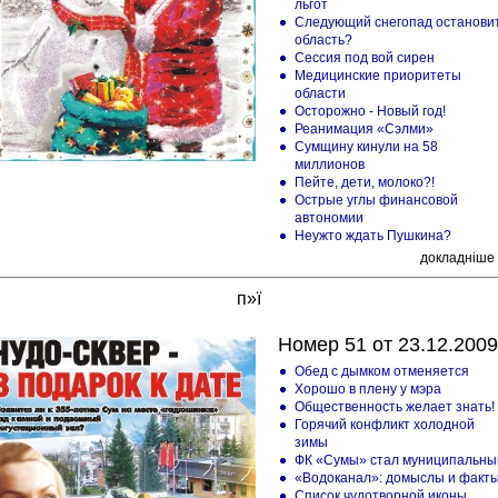
льгот
Следующий снегопад останови
область?
Сессия под вой сирен
Медицинские приоритеты
области
Осторожно - Новый год!
Реанимация «Сэлми»
Сумщину кинули на 58
миллионов
Пейте, дети, молоко?!
Острые углы финансовой
автономии
Неужто ждать Пушкина?
докладніше
п»ї
Номер 51 от 23.12.2009
Обед с дымком отменяется
Хорошо в плену у мэра
Общественность желает знать!
Горячий конфликт холодной
зимы
ФК «Сумы» стал муниципальн
«Водоканал»: домыслы и факт
Список чудотворной иконы