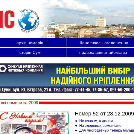
архів номерів
Шанс плюс - оголошення
історія Сум
православні знайомства
всі номери за 2009
Номер 52 от 28.12.2009
Не словом, а делом
На здоровье, роменчане!
Для многодетных теперь боль