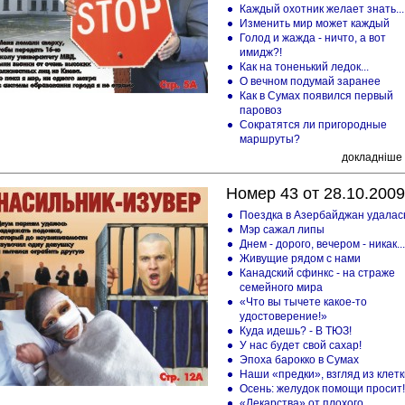
Каждый охотник желает знать...
Изменить мир может каждый
Голод и жажда - ничто, а вот
имидж?!
Как на тоненький ледок...
О вечном подумай заранее
Как в Сумах появился первый
паровоз
Сократятся ли пригородные
маршруты?
докладніше
Номер 43 от 28.10.2009
Поездка в Азербайджан удалас
Мэр сажал липы
Днем - дорого, вечером - никак...
Живущие рядом с нами
Канадский сфинкс - на страже
семейного мира
«Что вы тычете какое-то
удостоверение!»
Куда идешь? - В ТЮЗ!
У нас будет свой сахар!
Эпоха барокко в Сумах
Наши «предки», взгляд из клетк
Осень: желудок помощи просит!
«Лекарства» от плохого