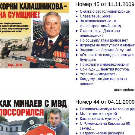
Номер 45 от 11.11.2009
Сказка о бестолковой курице
Слава тебе, Боже!
За человечностью - в
краснокрестовый поход
Станет ли ул.Доватора
пешеходной?
По соцвыплатам долгов нет
Штрафы не поступают в бюдже
Золушка и в Африке Золушка!
«Отпечаток» сегодняшнего для
будущего
Приходите в краеведческий!
Сон чудищ Леонтия Костура
Укрепить иммунитет -
Каждому - по две марлевых
повязки
докладніше
Номер 44 от 04.11.2009
Развиваем мелкую моторику ру
Мы в ответе за детей
Как воспитать мужчину?
С Роменской на Кирова за 60
секунд...
Педагогические разборки