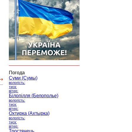
Погода
Суми (Сумы)
вологість:
тиск:
вітер:
Білопілля (Белополье)
вологість:
тиск:
вітер:
Охтирка (Ахтырка)
вологість:
тиск:
вітер:
Тростянець