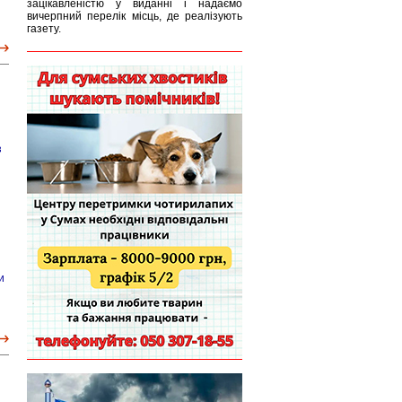
зацікавленістю у виданні і надаємо
вичерпний перелік місць, де реалізують
газету.
з
и