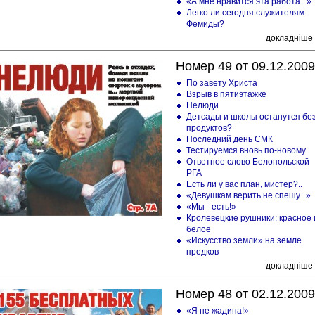
«А мне нравится эта работа...»
Легко ли сегодня служителям
Фемиды?
докладніше
Номер 49 от 09.12.2009
По завету Христа
Взрыв в пятиэтажке
Нелюди
Детсады и школы останутся бе
продуктов?
Последний день СМК
Тестируемся вновь по-новому
Ответное слово Белопольской
РГА
Есть ли у вас план, мистер?..
«Девушкам верить не спешу...»
«Мы - есть!»
Кролевецкие рушники: красное 
белое
«Искусство земли» на земле
предков
докладніше
Номер 48 от 02.12.2009
«Я не жадина!»