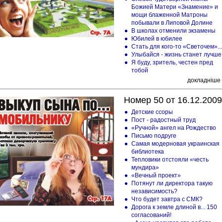
Божией Матери «Знамение» и
мощи блаженной Матроны
побывали в Липовой Долине
В школах отменили экзамены
Юбилей в юбилее
Стать для кого-то «Светочем»...
Улыбайся - жизнь станет лучше
Я буду, зритель, честен пред
тобой
докладніше
Номер 50 от 16.12.2009
Детские ссоры
Пост - радостный труд
«Ручной» ангел на Рождество
Письмо подруге
Самая модерновая украинская
библиотека
Тепловики отстояли «честь
мундира»
«Вечный проект»
Потянут ли директора такую
независимость?
Что будет завтра с СМК?
Дорога к земле длиной в... 150
согласований!