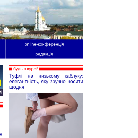
online-конференція
редакція
будь в курсі!
Туфлі на низькому каблуку:
елегантність, яку зручно носити
щодня
ше