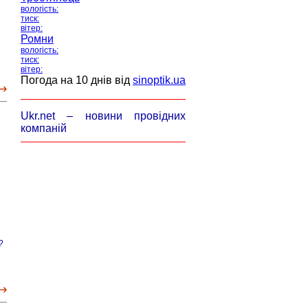
вологість:
тиск:
вітер:
Ромни
вологість:
тиск:
вітер:
Погода на 10 днів від
sinoptik.ua
Ukr.net – новини провідних
компаній
?