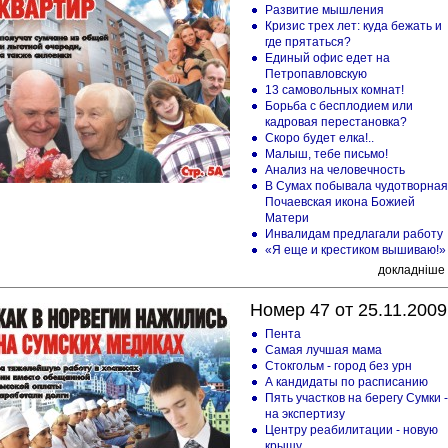
Развитие мышления
Кризис трех лет: куда бежать и
где прятаться?
Единый офис едет на
Петропавловскую
13 самовольных комнат!
Борьба с бесплодием или
кадровая перестановка?
Скоро будет елка!..
Малыш, тебе письмо!
Анализ на человечность
В Сумах побывала чудотворная
Почаевская икона Божией
Матери
Инвалидам предлагали работу
«Я еще и крестиком вышиваю!»
докладніше
Номер 47 от 25.11.2009
Пента
Самая лучшая мама
Стокгольм - город без урн
А кандидаты по расписанию
Пять участков на берегу Сумки -
на экспертизу
Центру реабилитации - новую
крышу