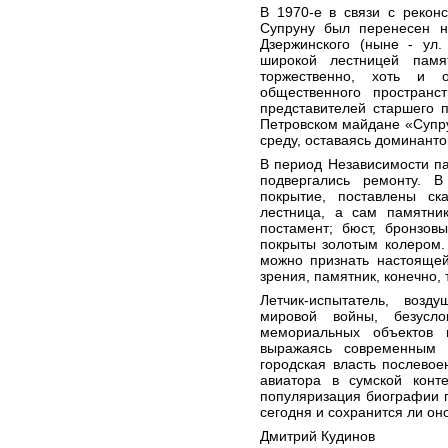
В 1970-е в связи с рекон
Супруну был перенесен н
Дзержинского (ныне - ул.
широкой лестницей памя
торжественно, хоть и о
общественного пространс
представителей старшего 
Петровском майдане «Супру
среду, оставаясь доминант
В период Независимости па
подвергались ремонту. 
покрытие, поставлены ск
лестница, а сам памятни
постамент; бюст, бронзов
покрыты золотым колером.
можно признать настоящей
зрения, памятник, конечно, 
Летчик-испытатель, возд
мировой войны, безусло
мемориальных объектов 
выражаясь современным 
городская власть послево
авиатора в сумской конте
популяризация биографии г
сегодня и сохранится ли он
Дмитрий Кудинов