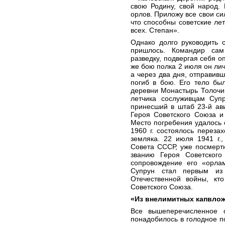
свою Родину, свой народ.
орлов. Приложу все свои си
что способны советские ле
всех. Степан».
Однако долго руководить 
пришлось. Командир сам
разведку, подвергая себя о
же бою полка 2 июля он лич
а через два дня, отправив
погиб в бою. Его тело бы
деревни Монастырь Толочин
летчика сослуживцам Суп
принесший в штаб 23-й ав
Героя Советского Союза и
Место погребения удалось 
1960 г. состоялось перез
земляка. 22 июля 1941 г.
Совета СССР, уже посмертн
званию Героя Советског
сопровождение его «орла
Супрун стал первым из
Отечественной войны, кт
Советского Союза.
«Из внелимитных капвло
Все вышеперечисленное 
понадобилось в голодное п