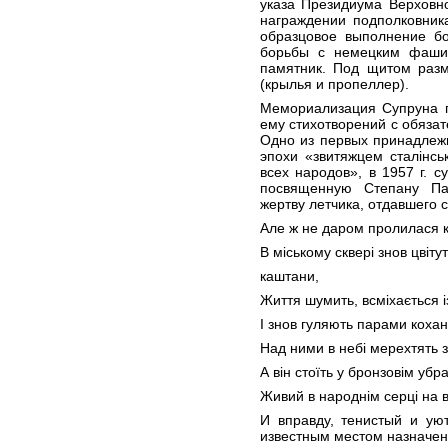
указа Президиума Верховн
награждении подполковник
образцовое выполнение б
борьбы с немецким фаши
памятник. Под щитом ра
(крылья и пропеллер).
Мемориализация Супруна 
ему стихотворений с обяза
Одно из первых принадлежи
эпохи «звитяжцем сталінсь
всех народов», в 1957 г. 
посвященную Степану Па
жертву летчика, отдавшего 
Але ж не даром пролилася к
В міському сквері знов цвіту
каштани,
Життя шумить, всміхається і
І знов гуляють парами кохан
Над ними в небі мерехтять зі
А він стоїть у бронзовім убра
Живий в народнім серці на в
И вправду, тенистый и ую
известным местом назначен