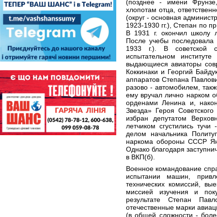
(позднее - имени Фрунзе
хлопотам отца, ответственн
(округ - основная админис
1923-1930 гг.), Степан по 
В 1931 г. окончил школу 
После учебы последовала 
1933 г.). В советской 
испытательном институте
выдающиеся авиаторы совр
Коккинаки и Георгий Байду
аппаратов Степана Павлов
разово - автомобилем, так
ему вручал лично нарком о
орденами Ленина и, након
Звезда» Героя Советского
избран депутатом Верхов
летчиком сгустились тучи
делом начальника Политу
наркома обороны СССР Яна
Однако благодаря заступни
в ВКП(б).
Военное командование спр
испытании машин, привл
технических комиссий, вы
миссией изучения и пок
результате Степан Пав
отечественные марки авиац
(в общей сложности - боле