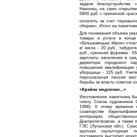
задачи благоустройства 
Наконец, на само открыти
5800 руб. с припиской «рас
оплатить за счет перевып
сборам». Итого на памятник
Для понимания объема ука
товары и услуги в конце
«Більшовицька зброя» стоил 
кг мела - 20 руб., табурет
руб., суконная фуражка - 55
зарплаты населения в сре
директора городского па
повышения квалификации уч
уборщицы - 225 руб. Учите
персональная пенсия мес
борьбы за власть советов с
«Крайне медленно...»
Изготовление памятника бы
члену Союза художников 
1986). К этому времени
соавторстве барельефа
интерьерах общественн
Днепропетровске, а также
ГЭС (Луганская обл.). Сум
крупная скульптурная п
постамента выступил архит