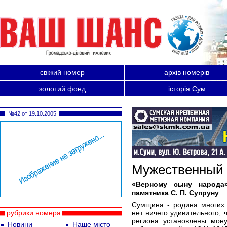
свіжий номер
архів номерів
золотий фонд
історія Сум
№42 от 19.10.2005
Мужественный 
«Верному сыну народа
памятника С. П. Супруну
Сумщина - родина многих
рубрики номера
нет ничего удивительного, 
региона установлены мон
Новини
Наше місто