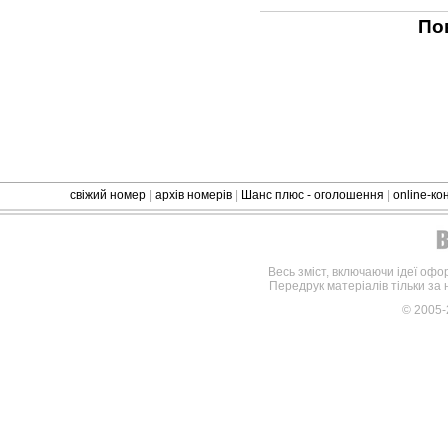
По
свіжий номер
|
архів номерів
|
Шанс плюс - оголошення
|
online-к
Весь зміст, включаючи ідеї офо
Передрук матеріалів тільки за
© 2005-