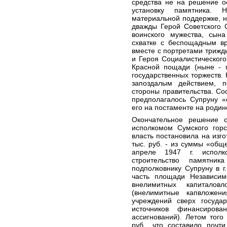
средства не на решение о
установку памятника.
материальной поддержке, н
дважды Герой Советского 
воинского мужества, сын
схватке с беспощадным вр
вместе с портретами трижд
и Героя Социалистического
Красной пощади (ныне - 
государственных торжеств.
запоздалым действием, п
стороны правительства. Соо
предполагалось Супруну «
его на постаменте на родин
Окончательное решение 
исполкомом Сумского горс
власть постановила на изг
тыс. руб. - из суммы «общ
апреле 1947 г. исполк
строительство памятни
подполковнику Супруну в 
часть площади Независим
внелимитных капиталовл
(внелимитные капвложен
учреждений сверх государ
источников финансиров
ассигнований). Летом того
руб., что составило почт