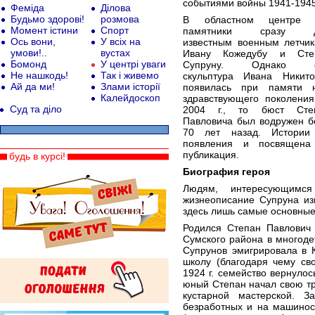
событиями войны 1941-1945 
Феміда
Ділова
Будьмо здорові!
розмова
В областном центре 
Момент істини
Спорт
памятники сразу д
Ось вони,
У всіх на
известным военным летчик
умови!..
вустах
Ивану Кожедубу и Сте
Бомонд
У центрі уваги
Супруну. Однако е
Не нашкодь!
Так і живемо
скульптура Ивана Никито
Ай да ми!
Злами історії
появилась при памяти 
Калейдоскоп
здравствующего поколения
Суд та діло
2004 г., то бюст Сте
Павловича был водружен б
70 лет назад. Истории
появления и посвящена
публикация.
будь в курсі!
Биография героя
Людям, интересующимс
жизнеописание Супруна из
здесь лишь самые основные
Родился Степан Павлович 
Сумского района в многодет
Супрунов эмигрировала в К
школу (благодаря чему св
1924 г. семейство вернулос
юный Степан начал свою тр
кустарной мастерской. З
безработных и на машиност