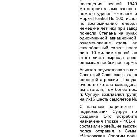
посещения весной 1940
мотостроительных заводов
немало удивил «коллег» 
марки Heinkel He 100, испо
по воспоминанию генерал
немецкие летчики при заво
понесли Степана на руках
одноименной авиационной 
ознаменование столь ак
своеобразный салют: посл
лист 10-миллиметровой а
этого листа выросла дово
описывал необычное торжес
Авиатор поучаствовал в во
Советский Союз оказывал п
японской агрессии. Правда
очень не хотело командова
испытателя, тем более пос
гг. Супрун возглавлял груп
на И-16 шесть самолетов И
С началом нацистского
подполковник Супрун п
создание 1-го истребит
назначения (позже - 401-й 
составили новейшие высотн
полка отправил в Сумы
«Чкаловская. Дорогим род