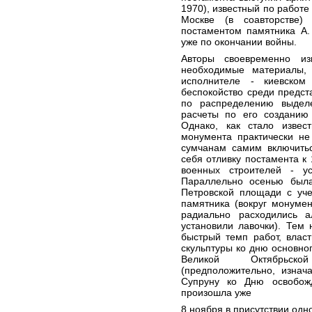
1970), известный по работ
Москве (в соавторстве
постаментом памятника А.
уже по окончании войны.
Авторы своевременно из
необходимые материалы,
исполнителе - киевском
беспокойство среди предст
по распределению выдел
расчеты по его созданию 
Однако, как стало извест
монумента практически не
сумчанам самим включитьс
себя отливку постамента к 
военных строителей - у
Параллельно осенью была
Петровской площади с уче
памятника (вокруг монумен
радиально расходились а
установили лавочки). Тем
быстрый темп работ, власт
скульптуры ко дню основног
Великой Октябрьско
(предположительно, изнач
Супруну ко Дню освобож
произошла уже
8 ноября в присутствии одно