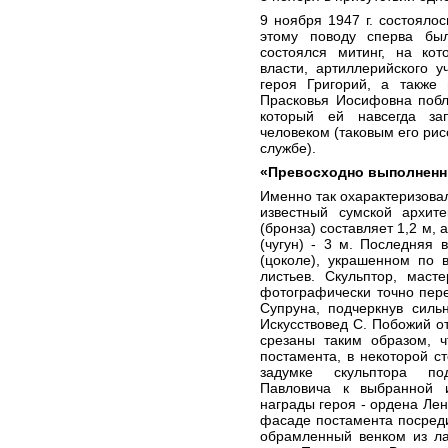
9 ноября 1947 г. состояло
этому поводу сперва бы
состоялся митинг, на кот
власти, артиллерийского у
героя Григорий, а также 
Прасковья Иосифовна побл
который ей навсегда за
человеком (таковым его рис
службе).
«Превосходно выполненн
Именно так охарактеризова
известный сумской архит
(бронза) составляет 1,2 м,
(чугун) - 3 м. Последняя
(цоколе), украшенном по 
листьев. Скульптор, маст
фотографически точно пере
Супруна, подчеркнув силь
Искусствовед С. Побожий о
срезаны таким образом, ч
постамента, в некоторой с
задумке скульптора по
Павловича к выбранной 
награды героя - ордена Лен
фасаде постамента посред
обрамленный венком из ла