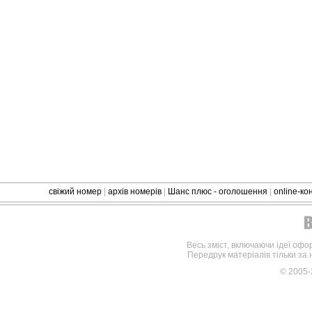
свіжий номер
|
архів номерів
|
Шанс плюс - оголошення
|
online-к
Весь зміст, включаючи ідеї офо
Передрук матеріалів тільки за
© 2005-