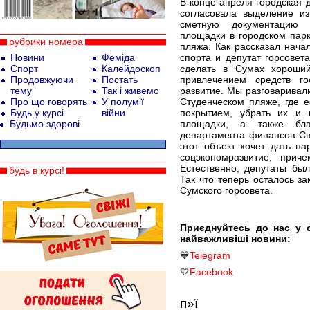
В конце апреля городская 
согласовала выделение из
сметную документацию 
площадки в городском парк
рубрики номера
пляжа. Как рассказал нача
Новини
Феміда
спорта и депутат горсовет
Спорт
Калейдоскоп
сделать в Сумах хороший
Продовжуючи
Постать
привлечением средств го
тему
Так і живемо
развитие. Мы разговаривал
Про що говорять
У полум’ї
Студенческом пляже, где 
Будь у курсі
війни
покрытием, убрать их и 
Будьмо здорові
площадки, а также благ
департамента финансов Св
этот объект хочет дать н
соцэкономразвитие, прич
Естественно, депутаты был
будь в курсі!
Так что теперь осталось з
Сумского горсовета.
Приєднуйтесь до нас у 
найважливіші новини:
💙
Telegram
💛
Facebook
п»ї