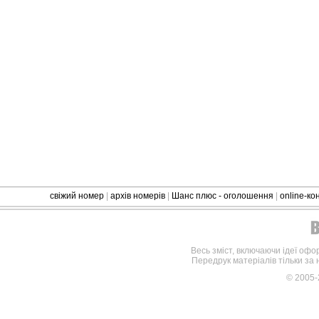
свіжий номер
|
архів номерів
|
Шанс плюс - оголошення
|
online-к
Весь зміст, включаючи ідеї офо
Передрук матеріалів тільки за
© 2005-