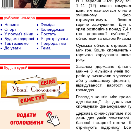
Із 1 вересня 2026 року всі
1–11 (12) класів комунал
шкіл, які навчаються очно 
змішаному форма
рубрики номера
отримуватимуть безопл
гаряче харчування. Для ц
Новини
Феміда
уряд розподілив понад 7,4
Спорт
Калейдоскоп
грн державної субвенції
У полум’ї війни
Постать
областями та містом Києвом
Будьмо здорові
У центрі уваги
Так і живемо
Природа і ми
Сумська область отримає 1
До уваги
Тема
млн грн. Кошти спрямують н
гарячого харчування школ
року.
Загалом державне фінанс
будь в курсі!
майже 3 мільйони учнів по 
регіону визначали з урахува
або у змішаному форматі, к
відвідуваності, вартості 
громадах.
Розподіл коштів між гром
адміністрації. Це дасть зм
спрямувати фінансування ту
Держава фінансуватиме про
день для учнів початково
базової і старшої школи. 
отримують підтримку Все