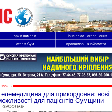
архів номерів
Шанс плюс - оголошення
історія Сум
православні знайомства
новини
Телемедицина для прикордоння: нові
можливості для пацієнтів Сумщини
08.07.2026 19:10
а Сумщині триває розвиток