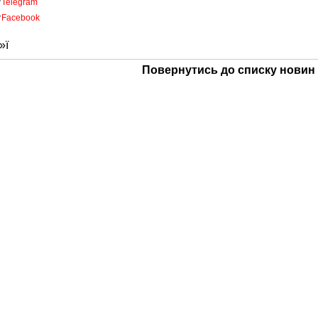

Telegram

Facebook
»ї
Повернутись до списку новин