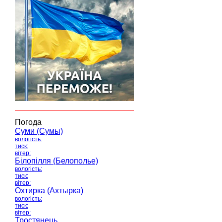
Погода
Суми (Сумы)
вологість:
тиск:
вітер:
Білопілля (Белополье)
вологість:
тиск:
вітер:
Охтирка (Ахтырка)
вологість:
тиск:
вітер:
Тростянець