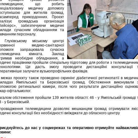
елемедицини, що робить
пеціалізовану медичну допомогу
оступнішою для жителів громад,
асамперед прикордонних. Проєкт
еалізує громадська організація
Кейсерс», забезпечуючи медичні
аклади сучасним обладнанням та
авчанням персоналу.
 Глухівському міському центрі
ервинної медико-санітарної
опомоги запрацювала сучасна
елемедична кімната. Заклад
тримав необхідне обладнання, а
едичні працівники пройшли спеціальну підготовку для роботи з телемедични
ехнологіями. Це дасть змогу проводити дистанційні консультації 
перативніше залучати вузькопрофільних фахівців.
 межах проєкту також проведено скринінг діабетичної ретинопатії в медичн
акладах Ямпільської та Березівської громад. Обстеження виконували 
опомогою ретинальної камери, після чого результати дистанційно оцінюв
ікар-офтальмолог.
агалом обстеження пройшли 139 жителів області: 46 - у Ямпільській громаді 
3 - у Березівській.
провадження телемедицини дозволяє мешканцям громад отримувати якіс
едичні консультації без необхідності виїжджати до обласного центру
риєднуйтесь до нас у соцмережах та оперативно отримуйте найважливі
овини: