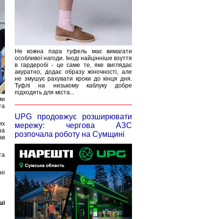
Не кожна пара туфель має вимагати
особливої нагоди. Іноді найцінніше взуття
в гардеробі - це саме те, яке виглядає
акуратно, додає образу жіночності, але
не змушує рахувати кроки до кінця дня.
Туфлі на низькому каблуку добре
підходять для міста...
ми
та
UPG продовжує розширювати
их
мережу: чергова АЗС
за
розпочала роботу на Сумщині
ав
та
ні
ші