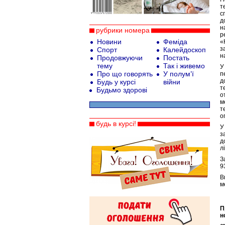
т
с
д
н
рубрики номера
р
Новини
Феміда
«
з
Спорт
Калейдоскоп
н
Продовжуючи
Постать
тему
Так і живемо
У
Про що говорять
У полум’ї
п
д
Будь у курсі
війни
т
Будьмо здорові
о
м
т
о
будь в курсі!
У
з
д
л
З
9
В
м
П
н