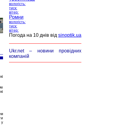
вологість:
тиск:
вітер:
Ромни
вологість:
тиск:
вітер:
Погода на 10 днів від
sinoptik.ua
Ukr.net – новини провідних
компаній
кі
ме
кі
ем
ти
 у