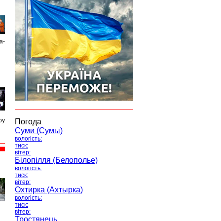
а-
оу
Погода
Суми (Сумы)
вологість:
тиск:
вітер:
Білопілля (Белополье)
вологість:
тиск:
вітер:
Охтирка (Ахтырка)
вологість:
тиск:
вітер:
Тростянець