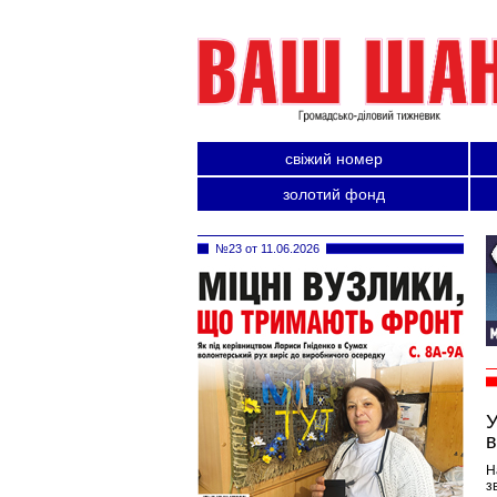
свіжий номер
золотий фонд
№23 от 11.06.2026
У
в
Н
з