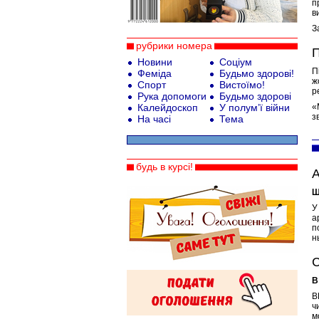
п
в
З
рубрики номера
П
Новини
Соціум
П
Феміда
Будьмо здорові!
ж
Спорт
Вистоїмо!
р
Рука допомоги
Будьмо здорові
Калейдоскоп
У полум’ї війни
«
з
На часі
Тема
будь в курсі!
А
Щ
У
а
п
н
С
В
В
ч
м