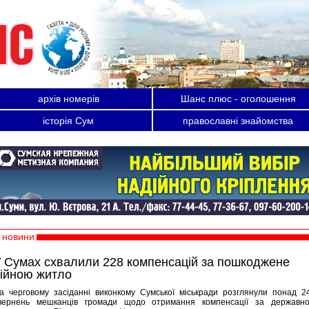
архів номерів
Шанс плюс - оголошення
історія Сум
православні знайомства
новини
 Сумах схвалили 228 компенсацій за пошкоджене
ійною житло
а черговому засіданні виконкому Сумської міськради розглянули понад 2
вернень мешканців громади щодо отримання компенсації за державн