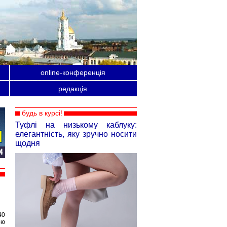
online-конференція
редакція
будь в курсі!
Туфлі на низькому каблуку:
елегантність, яку зручно носити
щодня
40
ою