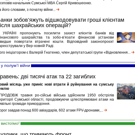
озповів начальник Сумської МВА Сергій Кривошеєнко.
а його словами, з початку війни...
анки зобов’яжуть відшкодовувати гроші клієнтам
ісля шахрайських операцій?
 УКРАЇНІ пропонують посилити захист клієнтів банків від
інансового шахрайства та зобо-в’язати фінансові установи
видше повертати втрачені кошти. Відповідний законопроєкт
ареєстрували у Вер-ховній Раді.
ого ініціатором є Валерій Гнатенко, член депутатської групи «Відновлення...
у полум’ї війни
равень: дві тисячі атак та 22 загиблих
овий місяць уже приніс нові втрати й руйнування на сумську
емлю
ПРОДОВЖ травня ро-сійські війська здійснили 1950 обстрілів
ериторії Сумської області, продовжуючи цілеспрямовані атаки на
ивільні громади прикордоння.
орог завдав понад 600 авіаударів, 602 атаки FPV-дронами,...
вистоїмо!
узлики, що тримають фронт