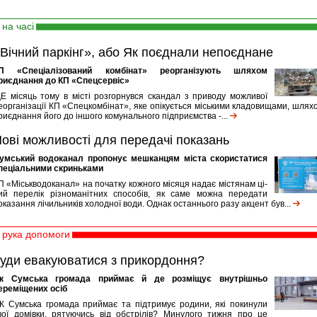
на часі
Вічний паркінг», або Як поєднали непоєднане
П «Спеціалізований комбінат» реорганізують шляхом
риєднання до КП «Спецсервіс»
Е місяць тому в місті розгорнувся скандал з приводу можливої
еорганізації КП «Спецкомбінат», яке опікується міськими кладовищами, шлях
риєднання його до іншого комунального підприємства -...
ові можливості для передачі показань
умський водоканал пропонує мешканцям міста скористатися
пеціальними скриньками
П «Міськводоканал» на початку кожного місяця надає містянам ці-
ий перелік різноманітних способів, як саме можна передати
оказання лічильників холодної води. Однак останнього разу акцент був...
рука допомоги
уди евакуюватися з прикордоння?
к Сумська громада приймає й де розміщує внутрішньо
ереміщених осіб
К Сумська громада приймає та підтримує родини, які покинули
вої домівки, рятуючись від обстрілів? Минулого тижня про це