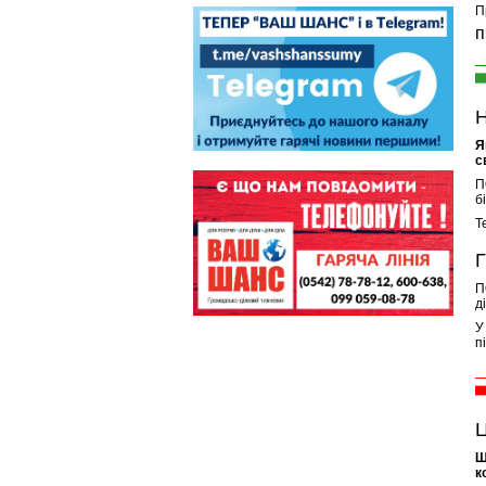
П
п
Н
Я
с
П
б
Т
Г
П
д
У
п
Ц
Щ
к