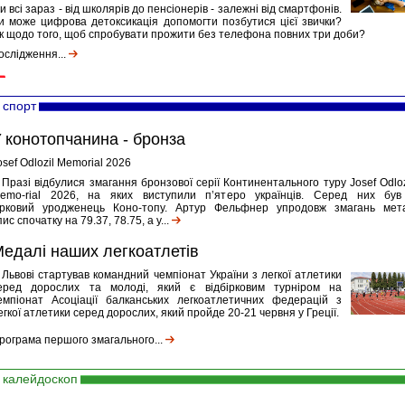
и всі зараз - від школярів до пенсіонерів - залежні від смартфонів.
и може цифрова детоксикація допомогти позбутися цієї звички?
к щодо того, щоб спробувати прожити без телефона повних три доби?
ослідження...
спорт
 конотопчанина - бронза
osef Odlozil Memorial 2026
 Празі відбулися змагання бронзової серії Континентального туру Josef Odloz
emo-rial 2026, на яких виступили п’ятеро українців. Серед них був
ірковий уродженець Коно-топу. Артур Фельфнер упродовж змагань мет
пис спочатку на 79.37, 78.75, а у...
едалі наших легкоатлетів
 Львові стартував командний чемпіонат України з легкої атлетики
еред дорослих та молоді, який є відбірковим турніром на
емпіонат Асоціації балканських легкоатлетичних федерацій з
егкої атлетики серед дорослих, який пройде 20-21 червня у Греції.
рограма першого змагального...
калейдоскоп