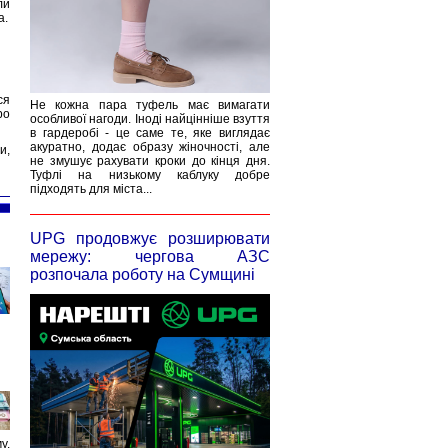
ли
а.
ся
Не кожна пара туфель має вимагати
ро
особливої нагоди. Іноді найцінніше взуття
в гардеробі - це саме те, яке виглядає
акуратно, додає образу жіночності, але
и,
не змушує рахувати кроки до кінця дня.
Туфлі на низькому каблуку добре
підходять для міста...
UPG продовжує розширювати
мережу: чергова АЗС
розпочала роботу на Сумщині
у.