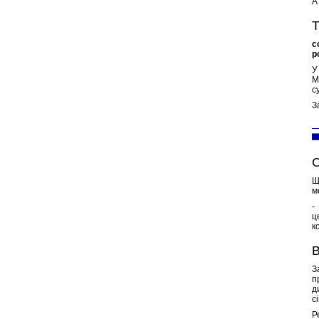
А
Т
с
р
У
М
с
З
С
Щ
м
-
ц
к
В
З
п
д
с
Р