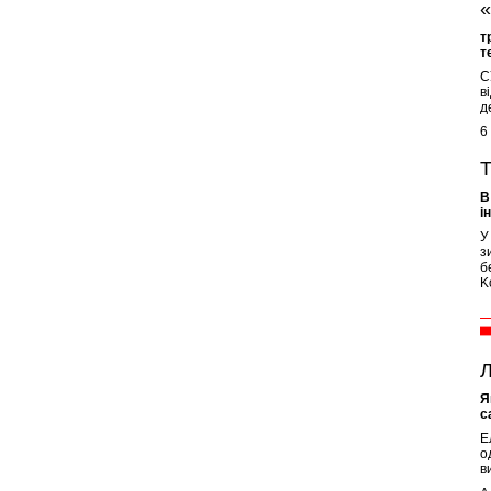
«
т
т
С
в
д
6
Т
В
і
У
з
б
K
Л
Я
с
Е
о
в