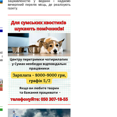
зацікавленістю у виданні і надаємо
вичерпний перелік місць, де реалізують
газету.
il
 і
ав