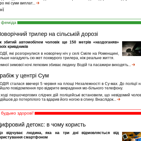
ро які суми виплат...
»ї
феміда
оворічний трилер на сільській дорозі
к збитий автомобілем чоловік ще 150 метрів «наздоганяв»
воїх кривдників
ОДІЇ, які розгорнулися в новорічну ніч у селі Сміле на Роменщині,
ільше нагадують сю-жет похмурого трилера, ніж реальне життя.
емної зимової ночі легковик збиває людину. Водій та пасажири виходять...
рабіж у центрі Сум
ОДІЯ сталася ввечері 5 червня на площі Незалежності в Су-мах. До поліції н
ійшло повідомлення про відкрите викрадення мо-більного телефону.
 ході першочергових слідчих дій поліцейські встановили, що невідомий чолов
ідійшов до потерпілого та вдарив його ногою в спину. Внаслідок...
будьмо здорові!
ифровий детокс: в чому користь
о відчуває людина, яка на три дні відмовляється від
ористування смартфоном