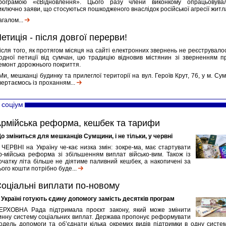
рограмою «єВідновлення». Цього разу члени виконкому опрацьовува
иключно заяви, що стосуються пошкодженого внаслідок російської агресії житл
агалом...
етиція - після довгої перерви!
ісля того, як протягом місяця на сайті електронних звернень не реєструвало
одної петиції від сумчан, цю традицію відновив містянин зі зверненням п
емонт дорожнього покриття.
Ми, мешканці будинку та прилеглої території на вул. Героїв Крут, 76, у м. Сум
вертаємось із проханням...
соціум
рмійська реформа, кешбек та тарифи
о зміниться для мешканців Сумщини, і не тільки, у червні
 ЧЕРВНІ на Україну че-кає низка змін: зокре-ма, має стартувати
р-мійська реформа зі збільшенням виплат військо-вим. Також із
очатку літа більше не діятиме паливний кешбек, а накопичені за
ього кошти потрібно буде...
оціальні виплати по-новому
 Україні готують єдину допомогу замість десятків програм
ЕРХОВНА Рада підтримала проєкт закону, який може змінити
инну систему соціальних виплат. Держава пропонує реформувати
одель допомоги та об’єднати кілька окремих видів підтримки в одну систем