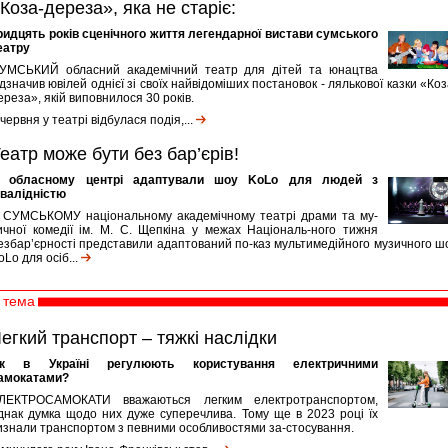
Коза-дереза», яка не старіє:
ридцять років сценічного життя легендарної вистави сумського
еатру
УМСЬКИЙ обласний академічний театр для дітей та юнацтва
ідзначив ювілей однієї зі своїх найвідоміших постановок - лялькової казки «Коз
ереза», якій виповнилося 30 років.
 червня у театрі відбулася подія,...
еатр може бути без бар’єрів!
 обласному центрі адаптували шоу KoLo для людей з
нвалідністю
 СУМСЬКОМУ національному академічному театрі драми та му-
ичної комедії ім. М. С. Щепкіна у межах Національ-ного тижня
езбар’єрності представили адаптований по-каз мультимедійного музичного ш
oLo для осіб...
тема
егкий транспорт – тяжкі наслідки
к в Україні регулюють користування електричними
амокатами?
ЛЕКТРОСАМОКАТИ вважаються легким електротранспортом,
днак думка щодо них дуже суперечлива. Тому ще в 2023 році їх
изнали транспортом з певними особливостями за-стосування.