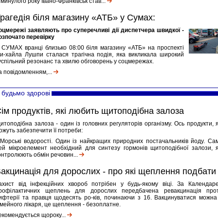
 минулого року Івано-Франківськ став...
рагедія біля магазину «АТБ» у Сумах:
оцмережі заявляють про суперечливі дії диспетчера швидкої -
озпочато перевірку
 СУМАХ вранці близько 08:00 біля магазину «АТБ» на проспекті
и-хайла Лушпи сталася трагічна подія, яка викликала широкий
успільний резонанс та хвилю обговорень у соцмережах.
а повідомленням,...
будьмо здорові
ім продуктів, які любить щитоподібна залоза
итоподібна залоза - один із головних регуляторів організму. Ось продукти, я
ожуть забезпечити її потреби:
 Морські водорості. Один із найкращих природних постачальників йоду. Са
ей мікроелемент необхідний для синтезу гормонів щитоподібної залози, я
онтролюють обмін речовин...
акцинація для дорослих - про які щеплення подбати
ахист від інфекційних хвороб потрібен у будь-якому віці. За Календар
рофілактичних щеплень для дорослих передбачена ревакцинація про
ифтерії та правця щодесять ро-ків, починаючи з 16. Вакцинуватися можна
імейного лікаря, це щеплення - безоплатне.
екомендується щороку...