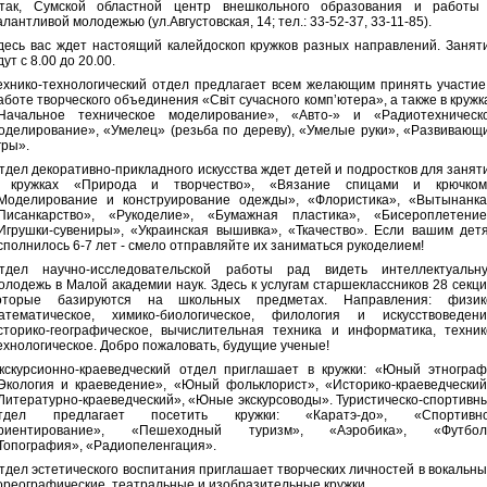
так, Сумской областной центр внешкольного образования и работы
алантливой молодежью (ул.Августовская, 14; тел.: 33-52-37, 33-11-85).
десь вас ждет настоящий калейдоскоп кружков разных направлений. Занят
дут с 8.00 до 20.00.
ехнико-технологический отдел предлагает всем желающим принять участие
аботе творческого объединения «Світ сучасного комп’ютера», а также в кружк
Начальное техническое моделирование», «Авто-» и «Радиотехническ
оделирование», «Умелец» (резьба по дереву), «Умелые руки», «Развивающ
гры».
тдел декоративно-прикладного искусства ждет детей и подростков для занят
 кружках «Природа и творчество», «Вязание спицами и крючком
Моделирование и конструирование одежды», «Флористика», «Вытынанка
Писанкарство», «Рукоделие», «Бумажная пластика», «Бисероплетение
Игрушки-сувениры», «Украинская вышивка», «Ткачество». Если вашим дет
сполнилось 6-7 лет - смело отправляйте их заниматься рукоделием!
тдел научно-исследовательской работы рад видеть интеллектуальн
олодежь в Малой академии наук. Здесь к услугам старшеклассников 28 секци
оторые базируются на школьных предметах. Направления: физик
атематическое, химико-биологическое, филология и искусствоведени
сторико-географическое, вычислительная техника и информатика, техник
ехнологическое. Добро пожаловать, будущие ученые!
кскурсионно-краеведческий отдел приглашает в кружки: «Юный этнограф
Экология и краеведение», «Юный фольклорист», «Историко-краеведческий
Литературно-краеведческий», «Юные экскурсоводы». Туристическо-спортивн
тдел предлагает посетить кружки: «Каратэ-до», «Спортивн
риентирование», «Пешеходный туризм», «Аэробика», «Футбол
Топография», «Радиопеленгация».
тдел эстетического воспитания приглашает творческих личностей в вокальны
ореографические, театральные и изобразительные кружки.