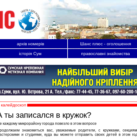
архів номерів
Шанс плюс - оголошення
історія Сум
православні знайомства
калейдоскоп
А ты записался в кружок?
е каждому микрорайону города повезло в этом вопросе
родолжаем знакомиться вас, уважаемые родители, с кружками, секциям
астерскими и студиями, куда вы можете отправить своих детей в этом год