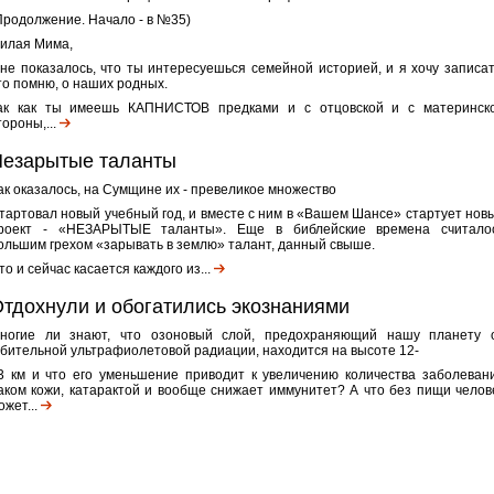
Продолжение. Начало - в №35)
илая Мима,
не показалось, что ты интересуешься семейной историей, и я хочу записат
то помню, о наших родных.
ак как ты имеешь КАПНИСТОВ предками и с отцовской и с материнск
тороны,...
езарытые таланты
ак оказалось, на Сумщине их - превеликое множество
тартовал новый учебный год, и вместе с ним в «Вашем Шансе» стартует нов
роект - «НЕЗАРЫТЫЕ таланты». Еще в библейские времена считало
ольшим грехом «зарывать в землю» талант, данный свыше.
то и сейчас касается каждого из...
тдохнули и обогатились экознаниями
ногие ли знают, что озоновый слой, предохраняющий нашу планету 
убительной ультрафиолетовой радиации, находится на высоте 12-
3 км и что его уменьшение приводит к увеличению количества заболеван
аком кожи, катарактой и вообще снижает иммунитет? А что без пищи челов
ожет...