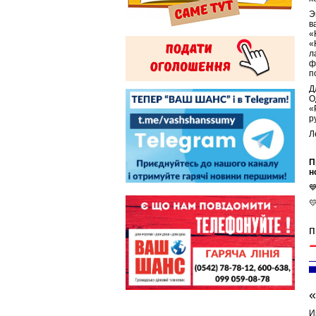
Э
в
«
«
л
ф
п
Д
О
«
р
Л
П
н


п
«
И