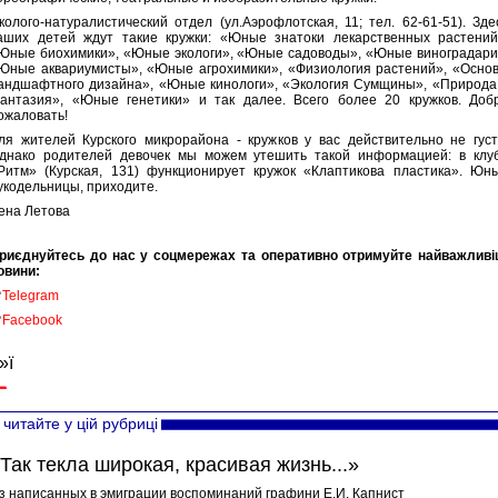
колого-натуралистический отдел (ул.Аэрофлотская, 11; тел. 62-61-51). Зде
аших детей ждут такие кружки: «Юные знатоки лекарственных растений
Юные биохимики», «Юные экологи», «Юные садоводы», «Юные виноградари
Юные аквариумисты», «Юные агрохимики», «Физиология растений», «Осно
андшафтного дизайна», «Юные кинологи», «Экология Сумщины», «Природа
антазия», «Юные генетики» и так далее. Всего более 20 кружков. Доб
ожаловать!
ля жителей Курского микрорайона - кружков у вас действительно не густ
днако родителей девочек мы можем утешить такой информацией: в клу
Ритм» (Курская, 131) функционирует кружок «Клаптикова пластика». Юн
укодельницы, приходите.
ена Летова
риєднуйтесь до нас у соцмережах та оперативно отримуйте найважливі
овини:

Telegram

Facebook
»ї
читайте у цій рубриці
Так текла широкая, красивая жизнь...»
з написанных в эмиграции воспоминаний графини Е.И. Капнист