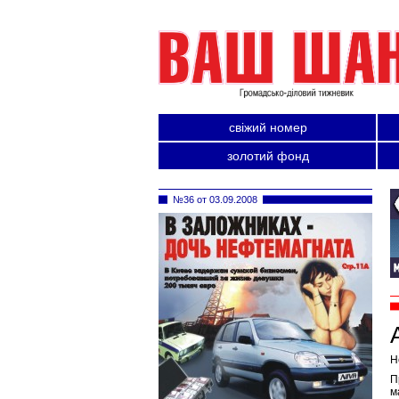
свіжий номер
золотий фонд
№36 от 03.09.2008
Н
П
м