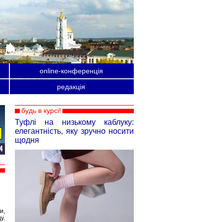
online-конференція
редакція
будь в курсі!
Туфлі на низькому каблуку:
елегантність, яку зручно носити
щодня
и,
у.