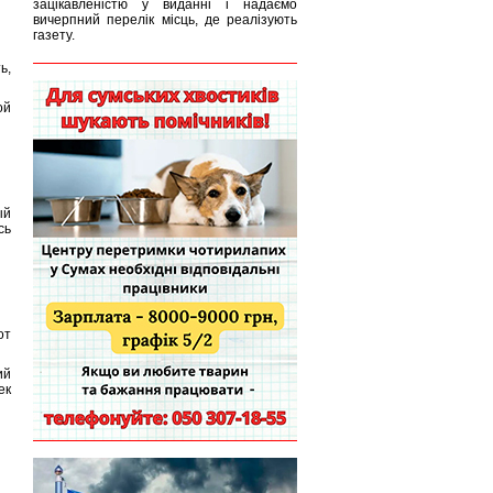
зацікавленістю у виданні і надаємо
вичерпний перелік місць, де реалізують
газету.
ь,
ой
ый
сь
от
ий
ек