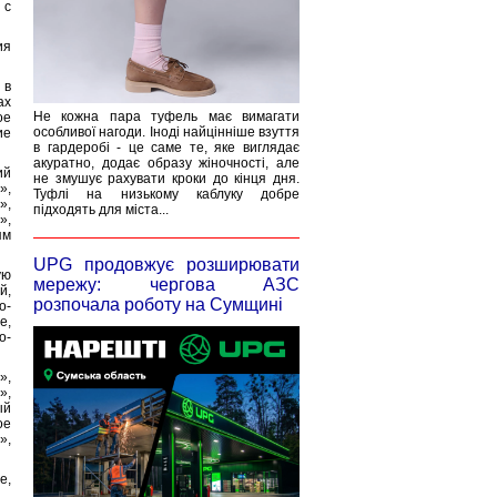
 с
ия
 в
ах
Не кожна пара туфель має вимагати
ое
особливої нагоди. Іноді найцінніше взуття
ие
в гардеробі - це саме те, яке виглядає
акуратно, додає образу жіночності, але
ий
не змушує рахувати кроки до кінця дня.
»,
Туфлі на низькому каблуку добре
»,
підходять для міста...
»,
ям
UPG продовжує розширювати
ую
мережу: чергова АЗС
й,
розпочала роботу на Сумщині
о-
е,
о-
»,
»,
ый
ое
»,
е,