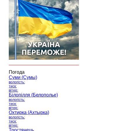
Погода
Суми (Сумы)
вологість:
тиск:
вітер:
Білопілля (Белополье)
вологість:
тиск:
вітер:
Охтирка (Ахтырка)
вологість:
тиск:
вітер:
Тростянець