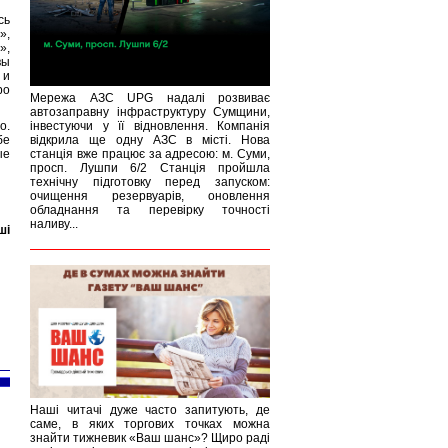
сь
»,
»,
вы
 и
ро
Мережа АЗС UPG надалі розвиває
автозаправну інфраструктуру Сумщини,
о.
інвестуючи у її відновлення. Компанія
бе
відкрила ще одну АЗС в місті. Нова
ые
станція вже працює за адресою: м. Суми,
просп. Лушпи 6/2 Станція пройшла
технічну підготовку перед запуском:
очищення резервуарів, оновлення
обладнання та перевірку точності
наливу...
ші
Наші читачі дуже часто запитують, де
саме, в яких торгових точках можна
знайти тижневик «Ваш шанс»? Щиро раді