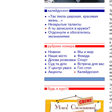
И
т
калейдоскоп
З
и
«Так текла широкая, красивая
Т
жизнь...»
р
Незарытые таланты
«
А ты записался в кружок?
м
Отдохнули и обогатились
и
экознаниями
О
в
рубрики номера
«
«
Новини
Мы и мир
«
Наше місто
Феміда
и
Ділова розмова
Спорт
О
Суд та діло
Встреча для вас
м
У центрі уваги
Гоп стоп
к
Акценты
Калейдоскоп
м
и
т
Э
будь в курсі!
«
«
о
о
«
О
х