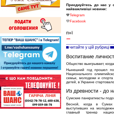
Приєднуйтесь до нас у 
найважливіші новини:
💙
Telegram
💛
Facebook
п»ї
читайте у цій рубриці
Воспитание личнос
Общество выигрывает, когда
Нынешний год прошел по
Национального олимпийск
семьи, молодежи и спорта
детей, в Украине стартовал
Из древности - до 
Сумские панкратиасты подо
Весной, когда в Сумах 
выступивших на молодежн
главный тренер нацио