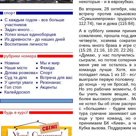
некоторые - и в еврокубках.
Во вторник, 28 октября, н
спорт
встречу против харьковск
«Сумыхимпрома» трудности 
С каждым годом - все больше
112:74), так и дома (115:84).
участников
Задач много...
А в субботу химики прини
Успех юных единоборцев
сожалению, прошла под дикт
Из древности - до наших дней
четверти, хозяева сократ
Воспитание личности
очень много брака в игре с
(15:28, 21:16, 10:20, 22:26
«Думаю, у нас получились
рубрики номера
сыграли, но потом соперник
Новини
Мы и мир
меня уже не осталось в 
Наше місто
Феміда
команда лучше. Хотя, ко
Ділова розмова
Спорт
попадает лишь 1 из 10 - ес
Суд та діло
Встреча для вас
выиграли первую половину. 
У центрі уваги
Резонанас
до конца - ну не бросай, п
Гоп стоп
Акценты
Но это рабочие моменты, б
Калейдоскоп
бы учить таким вещам, хо
более высокого уровня... 
не хотел бы об этом распр
с «большим» - будем меня
будь в курсі!
тура сумчане занимают ше
еще у трех команд, но 
принимаем БК «Киев», а че
Кубка вызова. Поддержим н