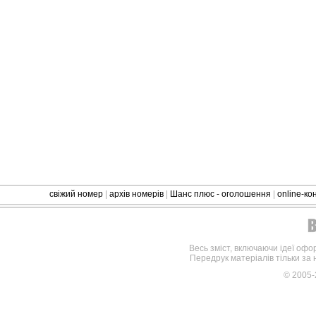
свіжий номер
|
архів номерів
|
Шанс плюс - оголошення
|
online-к
Весь зміст, включаючи ідеї офо
Передрук матеріалів тільки за
© 2005-