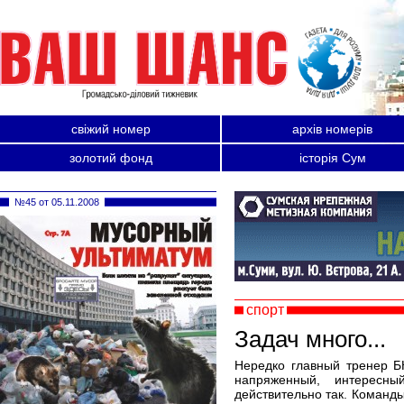
свіжий номер
архів номерів
золотий фонд
історія Сум
№45 от 05.11.2008
спорт
Задач много...
Нередко главный тренер Б
напряженный, интересны
действительно так. Команды