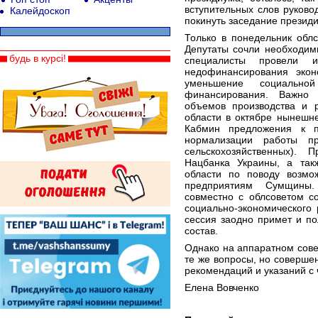
вступительных слов руково
Калейдоскоп
покинуть заседание презид
Только в понедельник обл
Депутаты сочли необходим
будь в курсі!
специалисты провели и
недофинансирования экон
уменьшение социально
финансирования. Важно 
объемов производства и 
области в октябре нынешне
Кабмин предложения к п
нормализации работы п
сельскохозяйственных). 
Нацбанка Украины, а так
области по поводу возмо
предприятиям Сумщины.
совместно с облсоветом с
социально-экономического 
сессия заодно примет и по
состав.
Однако на аппаратном сов
те же вопросы, но совершен
рекомендаций и указаний с 
Елена Вовченко