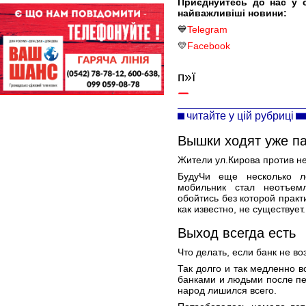
Приєднуйтесь до нас у 
найважливіші новини:
💙
Telegram
💛
Facebook
п»ї
читайте у цій рубриці
Вышки ходят уже п
Жители ул.Кирова против н
БудуЧи еще несколько л
мобильник стал неотъем
обойтись без которой прак
как известно, не существует.
Выход всегда есть
Что делать, если банк не в
Так долго и так медленно 
банками и людьми после пе
народ лишился всего.