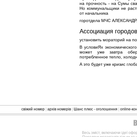
на прочность - на Сумы св
Но коммунальщики не расте
от начальника
горотдела МЧС АЛЕКСАНДР
Ассоциация городов
установить мораторий на п
В условиЯх экономическог
может уже завтра обер
потребленное тепло, холодн
А это будет уже кризис гло
свіжий номер
|
архів номерів
|
Шанс плюс - оголошення
|
online-к
Весь зміст, включаючи ідеї офо