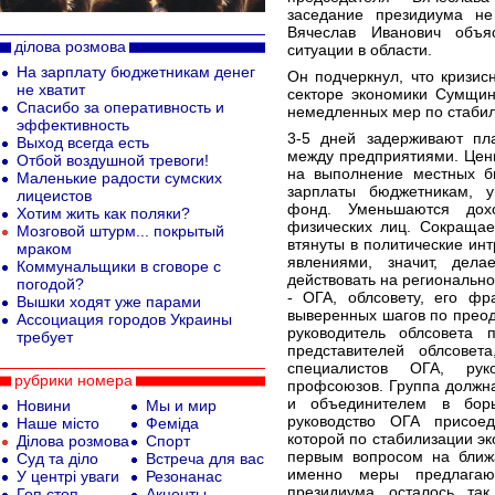
заседание президиума не
Вячеслав Иванович объя
ділова розмова
ситуации в области.
На зарплату бюджетникам денег
Он подчеркнул, что кризи
не хватит
секторе экономики Сумщин
Спасибо за оперативность и
немедленных мер по стабил
эффективность
3-5 дней задерживают пл
Выход всегда есть
между предприятиями. Цены
Отбой воздушной тревоги!
на выполнение местных бю
Маленькие радости сумских
зарплаты бюджетникам, 
лицеистов
фонд. Уменьшаются дох
Хотим жить как поляки?
физических лиц. Сокращае
Мозговой штурм... покрытый
втянуты в политические инт
мраком
явлениями, значит, дел
Коммунальщики в сговоре с
действовать на регионально
погодой?
- ОГА, облсовету, его фр
Вышки ходят уже парами
выверенных шагов по преод
Ассоциация городов Украины
руководитель облсовета 
требует
представителей облсовета
специалистов ОГА, рук
рубрики номера
профсоюзов. Группа должн
и объединителем в борь
Новини
Мы и мир
руководство ОГА присоед
Наше місто
Феміда
которой по стабилизации э
Ділова розмова
Спорт
первым вопросом на ближа
Суд та діло
Встреча для вас
именно меры предлагаю
У центрі уваги
Резонанас
президиума, осталось, так
Гоп стоп
Акценты