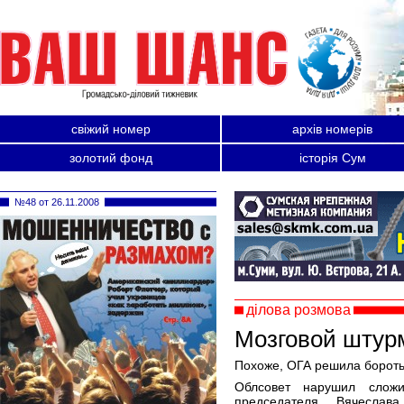
свіжий номер
архів номерів
золотий фонд
історія Сум
№48 от 26.11.2008
ділова розмова
Мозговой штурм
Похоже, ОГА решила бороть
Облсовет нарушил слож
председателя Вячеслав