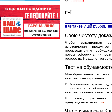
💛
Facebook
п»ї
читайте у цій рубриці
Свою чистоту доказ
Чтобы выращенная сел
изготовления продуктов
производителям необходимо
потом оформить их резу
госреестр. Недавно три сел
Тест на обучаемост
Минобразования готовит
внешнего тестирования
В ближайшее время буду
способности к обучению
внешнего независимого тес
К такому решению п
председательством...
Что случилось в Ка