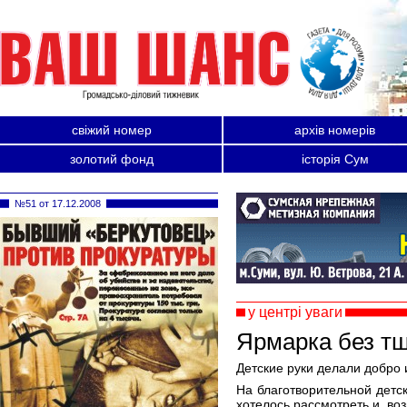
свіжий номер
архів номерів
золотий фонд
історія Сум
№51 от 17.12.2008
у центрі уваги
Ярмарка без т
Детские руки делали добро
На благотворительной детс
хотелось рассмотреть и, во