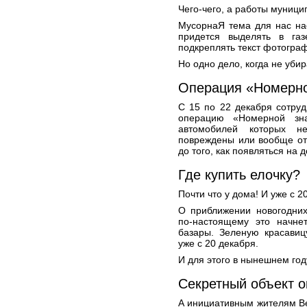
Чего-чего, а работы муници
МусорнаЯ тема для нас нас
придется выделять в газ
подкреплять текст фотограф
Но одно дело, когда не убир
Операция «Номерно
С 15 по 22 декабря сотруд
операцию «Номерной зна
автомобилей которых не
повреждены или вообще отс
до того, как появляться на д
Где купить елочку?
Почти что у дома! И уже с 2
О приближении новогодних
по-настоящему это начне
базары. Зеленую красавиц
уже с 20 декабря.
И для этого в нынешнем год
Секретный объект 
А инициативным жителям Ве