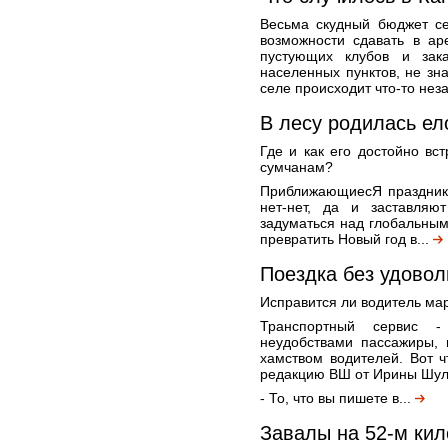
Весьма скудный бюджет се
возможности сдавать в ар
пустующих клубов и зак
населенных пунктов, не зна
селе происходит что-то неза
В лесу родилась ел
Где и как его достойно вс
сумчанам?
ПриближающиесЯ праздники
нет-нет, да и заставляю
задуматься над глобальны
превратить Новый год в...
Поездка без удовол
Исправится ли водитель ма
Транспортный сервис 
неудобствами пассажиры, 
хамством водителей. Вот 
редакцию ВШ от Ирины Шул
- То, что вы пишете в...
Завалы на 52-м ки