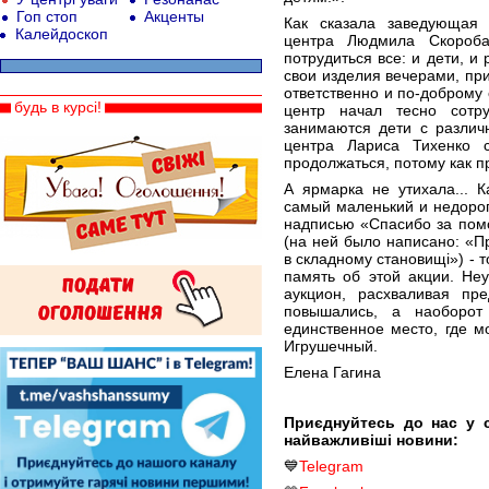
Гоп стоп
Акценты
Как сказала заведующая 
Калейдоскоп
центра Людмила Скороба
потрудиться все: и дети, и
свои изделия вечерами, при
ответственно и по-доброму 
будь в курсі!
центр начал тесно сотр
занимаются дети с различ
центра Лариса Тихенко с
продолжаться, потому как п
А ярмарка не утихала... 
самый маленький и недорог
надписью «Спасибо за помо
(на ней было написано: «Пр
в складному становищі») - 
память об этой акции. Не
аукцион, расхваливая пр
повышались, а наоборот
единственное место, где м
Игрушечный.
Елена Гагина
Приєднуйтесь до нас у 
найважливіші новини:
💙
Telegram