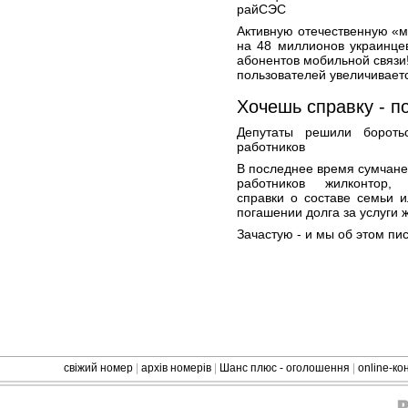
райСЭС
Активную отечественную «м
на 48 миллионов украинце
абонентов мобильной связи!
пользователей увеличиваетс
Хочешь справку - п
Депутаты решили бороть
работников
В последнее время сумчане
работников жилконтор,
справки о составе семьи 
погашении долга за услуги ж
Зачастую - и мы об этом пис
свіжий номер
|
архів номерів
|
Шанс плюс - оголошення
|
online-к