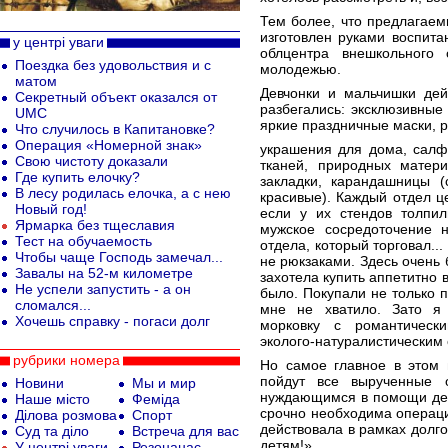
Тем более, что предлагаем
изготовлен руками воспита
у центрі уваги
облцентра внешкольного
Поездка без удовольствия и с
молодежью.
матом
Девчонки и мальчишки дей
Секретный объект оказался от
разбегались: эксклюзивные 
UMС
яркие праздничные маски, 
Что случилось в Капитановке?
Операция «Номерной знак»
украшения для дома, салф
Свою чистоту доказали
тканей, природных матер
Где купить елочку?
закладки, карандашницы (
В лесу родилась елочка, а с нею
красивые). Каждый отдел ц
Новый год!
если у их стендов толпил
Ярмарка без тщеславия
мужское сосредоточение н
Тест на обучаемость
отдела, который торговал..
Чтобы чаще Господь замечал...
не рюкзаками. Здесь очень 
Завалы на 52-м километре
захотела купить аппетитно 
Не успели запустить - а он
было. Покупали не только п
сломался...
мне не хватило. Зато я 
Хочешь справку - погаси долг
морковку с романтическ
эколого-натуралистическим
рубрики номера
Но самое главное в этом 
пойдут все вырученные 
Новини
Мы и мир
нуждающимся в помощи детк
Наше місто
Феміда
срочно необходима операци
Ділова розмова
Спорт
действовала в рамках долго
Суд та діло
Встреча для вас
детям!».
У центрі уваги
Резонанас