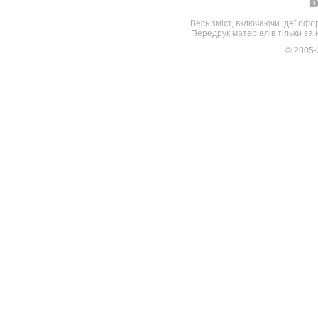
Весь зміст, включаючи ідеї офо
Передрук матеріалів тільки за
© 2005-