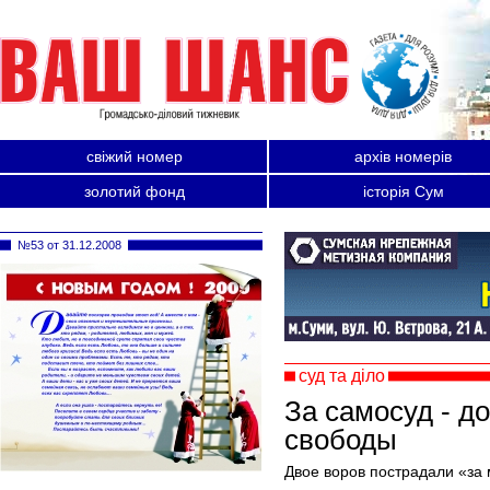
свіжий номер
архів номерів
золотий фонд
історія Сум
№53 от 31.12.2008
суд та діло
За самосуд - д
свободы
Двое воров пострадали «за 