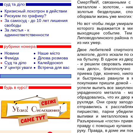
СмертЯмИ, связанными с
суд та діло
металлом - золотом, - ник
Кризисный лохотрон в действии
золотые безделушки, сп
Рискуем по графику?
оборвали жизнь уже многих 
За самосуд - до 10 лет лишения
Но вот чтобы люди умирали
свободы
которого выражается в ми
За листья - к
выходящее событие. Тем
админответственности
Липоводолинского района по
из них умер.
рубрики номера
Двое любителей спиртног
Новини
Наше місто
алкоголе, долго искали по с
Феміда
Ділова розмова
на бутылку. В одном из дв
Суд та діло
Калейдоскоп
- и решили своровать имен
У центрі уваги
Встреча для вас
«на дело», благополучно
приема (где, конечно, никт
и быстренько рванули в 
покупками пришли домой - 
будь в курсі!
успели выпить все закуплен
украденного металла - м
обрадовались, что их двор 
рухляди. Они сразу заподо
отправились к расслабл
пиршество, парни убедили
выпивки и металлолома ка
Разъяренные «гости» привяз
правду с помощью кулаков -
руку. Правда, в доме им по