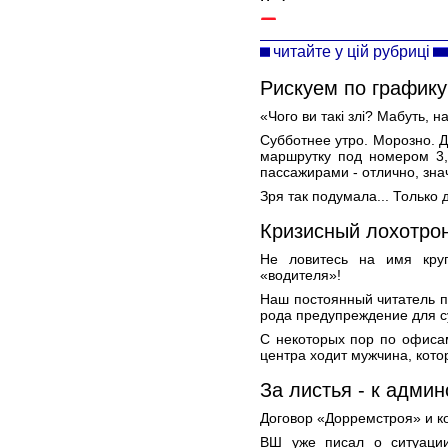
читайте у цій рубриці
Рискуем по графику
«Чого ви такі злі? Мабуть, н
Субботнее утро. Морозно. Д
маршрутку под номером 3,
пассажирами - отлично, зна
Зря так подумала... Только 
Кризисный лохотрон
Не ловитесь на имя круп
«водителя»!
Наш постоянный читатель по
рода предупреждение для с
С некоторых пор по офиса
центра ходит мужчина, кото
За листья - к адми
Договор «Дорремстроя» и к
ВШ уже писал о ситуации