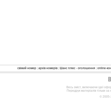
свіжий номер
|
архів номерів
|
Шанс плюс - оголошення
|
online-к
Весь зміст, включаючи ідеї офо
Передрук матеріалів тільки за
© 2005-