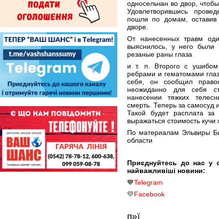
односельчан во двор, чтобы
Удовлетворившись провед
пошли по домам, оставив
дворе.
От нанесенных травм оди
выяснилось, у него были 
резаные раны глаза
и т. п. Второго с ушибо
ребрами и гематомами глаз
себя, он сообщил право
неожиданно для себя ст
нанесении тяжких телес
смерть. Теперь за самосуд 
Такой будет расплата за
выражаться стоимость кучи 
По материалам Эльвиры Б
области
Приєднуйтесь до нас у 
найважливіші новини:
💙
Telegram
💛
Facebook
п»ї