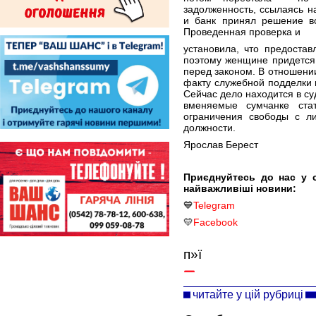
задолженность, ссылаясь н
и банк принял решение вс
Проведенная проверка и
установила, что предоста
поэтому женщине придется н
перед законом. В отношени
факту служебной подделки 
Сейчас дело находится в су
вменяемые сумчанке ста
ограничения свободы с л
должности.
Ярослав Берест
Приєднуйтесь до нас у 
найважливіші новини:
💙
Telegram
💛
Facebook
п»ї
читайте у цій рубриці