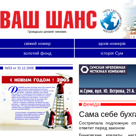
свіжий номер
архів номерів
золотий фонд
історія Сум
№53 от 31.12.2008
феміда
Сама себе бухг
Состряпала подложную спр
ответит перед законом
Банковские кредиты, не