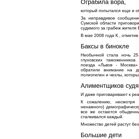
Ограбила вора,
который попытался еще и 
За неправдивое сообщени
Сумской области приговор
судимого за грабеж жителя 
В мае 2008 года К., отмети
Баксы в бинокле
Необычной стала ночь 25
глуховских таможенников
поезда «Львов - Москва»
обратили внимание на д
полиэтилен и чехлы, которы
Алиментщиков судя
И даже приговаривают к ре
К сожалению, несмотря
ненамного) демографическ
все же остаются обыденн
сталкивался каждый.
Множество детей растут без
Большие дети