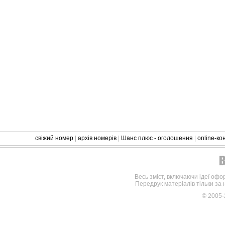
свіжий номер
|
архів номерів
|
Шанс плюс - оголошення
|
online-к
Весь зміст, включаючи ідеї офо
Передрук матеріалів тільки за
© 2005-