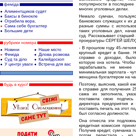
популярности в последнее 
феміда
многих уголовных делах.
Алиментщиков судят
Баксы в бинокле
Немало сумчан, пользуя
Ограбила вора,
банковских служащих к их 
Сама себе бухгалтер
разные суммы с использо
Большие дети
таких уголовных дел, нач
суд. Рассказывает старший
прокуратуры СЕРГЕЙ ШЕЛУ
рубрики номера
- В прошлом году 45-летня
Новини
Наше місто
крупный кредит в банке. Н
Феміда
Ділова розмова
справке о доходах, был
Суд та діло
Калейдоскоп
которую она хотела. Чтобы 
У центрі уваги
Встреча для вас
зарабатывать не менее
минимальная зарплата - чут
женщина бухгалтером на ча
Поэтому, выяснив, какой е
будь в курсі!
в справке для получения 25
сама их заполнила, указ
поставила свою подпись
директора предприятия и 
поставить печать на этот п
был согласно должности.
Она отнесла эти подложны
кредитная комиссия приня
Получив кредит, сумчанка п
потом перестала - но 