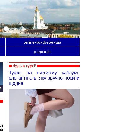
online-конференція
редакція
будь в курсі!
Туфлі на низькому каблуку:
елегантність, яку зручно носити
щодня
м)
ми