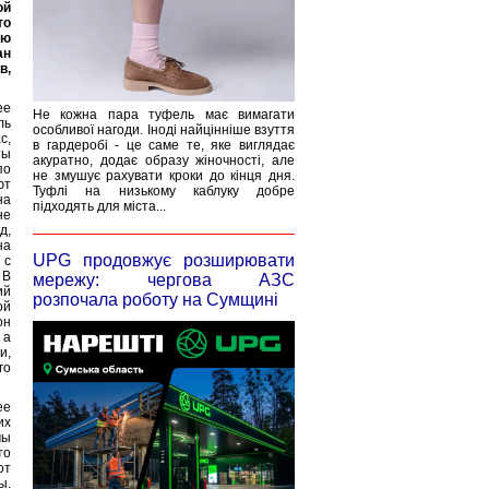
ой
то
ую
ан
в,
ее
Не кожна пара туфель має вимагати
ль
особливої нагоди. Іноді найцінніше взуття
с,
в гардеробі - це саме те, яке виглядає
ты
акуратно, додає образу жіночності, але
по
не змушує рахувати кроки до кінця дня.
ют
Туфлі на низькому каблуку добре
на
підходять для міста...
не
д,
на
UPG продовжує розширювати
 с
 В
мережу: чергова АЗС
ий
розпочала роботу на Сумщині
ой
он
 а
и,
го
ее
их
мы
то
от
ы.