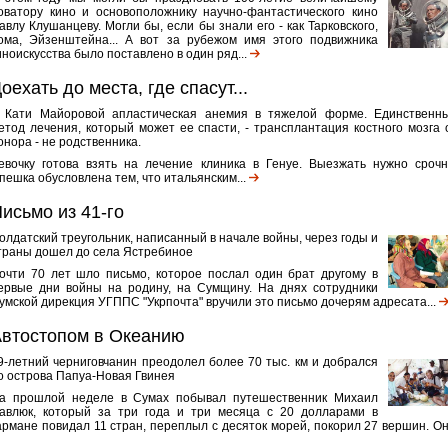
оватору кино и основоположнику научно-фантастического кино
авлу Клушанцеву. Могли бы, если бы знали его - как Тарковского,
ома, Эйзенштейна... А вот за рубежом имя этого подвижника
иноискусства было поставлено в один ряд...
оехать до места, где спасут...
 Кати Майоровой апластическая анемия в тяжелой форме. Единственн
етод лечения, который может ее спасти, - трансплантация костного мозга 
онора - не родственника.
евочку готова взять на лечение клиника в Генуе. Выезжать нужно срочн
пешка обусловлена тем, что итальянским...
исьмо из 41-го
олдатский треугольник, написанный в начале войны, через годы и
траны дошел до села Ястребиное
очти 70 лет шло письмо, которое послал один брат другому в
ервые дни войны на родину, на Сумщину. На днях сотрудники
умской дирекция УГППС "Укрпочта" вручили это письмо дочерям адресата...
втостопом в Океанию
9-летний черниговчанин преодолел более 70 тыс. км и добрался
о острова Папуа-Новая Гвинея
а прошлой неделе в Сумах побывал путешественник Михаил
авлюк, который за три года и три месяца с 20 долларами в
армане повидал 11 стран, переплыл с десяток морей, покорил 27 вершин. Он.