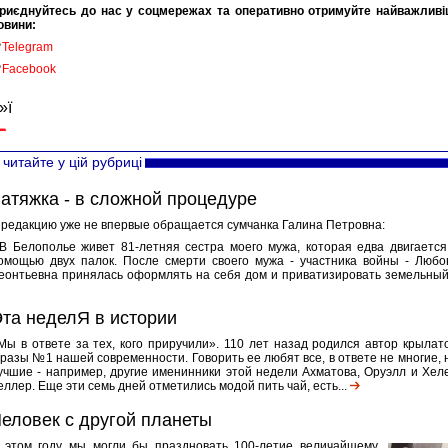
риєднуйтесь до нас у соцмережах та оперативно отримуйте найважливі
овини:

Telegram

Facebook
»ї
читайте у цій рубриці
атяжка - в сложной процедуре
 редакцию уже не впервые обращается сумчанка Галина Петровна:
 В Белополье живет 81-летняя сестра моего мужа, которая едва двигается
омощью двух палок. После смерти своего мужа - участника войны - Любо
еонтьевна принялась оформлять на себя дом и приватизировать земельный.
та неделЯ в истории
Мы в ответе за тех, кого приручили». 110 лет назад родился автор крылат
разы №1 нашей современности. Говорить ее любят все, в ответе не многие, 
учшие - например, другие именинники этой недели Ахматова, Оруэлл и Хел
еллер. Еще эти семь дней отметились модой пить чай, есть...
еловек с другой планеты
 этом году мы могли бы праздновать 100-летие величайшему