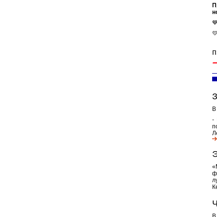
П
н


п
З
В
-
п
Л
Э
«
ф
л
К
Ч
В