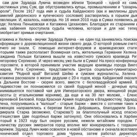
 сам дом Эдуарда Лукича возведен вблизи Троицкой - одной из сам
рестижных улиц Сум, где обустраивались купцы, промышленники и "сахарн
ороли". После 1917 года имя и судьба Кайданского (как и миллионы друг
амилий дворянского и купеческого сословия) растворились в горьком ды
еволюции. И, казалось, навсегда. Но 16 июня 2010 года в Сумах появились д
еди: Хелена Пеньковская и Катажина Цеханович. Благодаря их стараниям 
ыма забвения проступила судьба человека, которая и для нас тепе
риобретает зримые очертания.
атажина и Хелена - внучки Эдуарда Лукича - не один год занимались поиска
нформации о дореволюционной жизни своего деда. О которой ровным счет
ичего не знали. С помощью интернет-форумов и краеведческих стате
оторыми также располагает Всемирная сеть, жительница Германии Хелена
ражданка Польши Катажина вышли на известного сумского краеведа Ри
икторовну Сергиенко. И через месяц уже были в Сумах! На пресс-конференц
 горсовете, в которой принимали участие ведущие краеведы города Викт
окарев, Рита Сергиенко, представитель Центра социально-гуманитарно
азвития "Родной край" Виталий Шейко и сумские журналисты, Хелена
атажина рассказали о жизни дедушки с 20-х годов, когда Кайданский оказал
а Дальнем Востоке - скорее всего, вместе с белогвардейской армией. 
ладивостоке он познакомился со своей будущей женой - дочерью купц
анимавшегося поставкой чая для Императорского двора, женщиной редк
расоты (с итальянскими корнями), да еще и на 30 лет моложе, - Елен
ергеевной Беловой. Когда Красная Армия подходила к Владивостоку, Эдуард
лена, погрузившись в "калоши" - старые баржи - вместе с сотнями таких 
еженцев направлялись к берегам Китая. Добравшись, благодарили Бога
дмирала Старка (возможно, Старкова?) за благополучный исход опасно
утешествия (две подобных баржи затонуло). Они обосновались в Харбин
оторый в 1923 году был скорее русским, нежели китайским городом. 
оличеству русских эмигрантов город вполне мог конкурировать с тогдашн
арижем. Эдуард Лукич живо освоился в новой обстановке и сначала возглавл
ехнический отдел торгового дома Чурина, затем работал директор