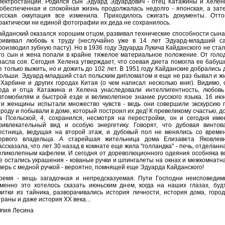
лектростанции. Родился сын Эдуард Эдуардович - отец Катажины и Хелен
обеспеченная и спокойная жизнь продолжалась недолго - японская, а зат
усская оккупация все изменила. Приходилось сжигать документы. Отто
рактически ни единой фотографии их деда не сохранилось.
айданский оказался хорошим отцом, развивал технические способности сына
рививал любовь к труду (неслучайно уже в 14 лет Эдуард-младший с
роизводил зубную пасту). Но в 1936 году Эдуарда Лукича Кайданского не стал
го сын и жена попали в крайне тяжелое материальное положение. От голо
пасла соя. Сегодня Хелена утверждает, что соевая диета помогла ее бабуш
е только выжить, но и дожить до 102 лет. В 1951 году Кайданские добрались 
ольши. Эдуард-младший стал польским дипломатом и еще не раз бывал и ж
 Харбине и других городах Китая (о чем написал несколько книг). Видимо, 
еда и отца Катажина и Хелена унаследовали интеллигентность, любовь
втомобилям и быстрой езде и великолепное знание русского языка. 16 ию
ти женщины испытали множество чувств - ведь они совершили экскурсию 
ороду и побывали в доме, который построил их дед! К превеликому счастью, д
а Псельской, 4, сохранился, несмотря на перестройки, он и сегодня име
ривлекательный вид и особую энергетику. Говорят, что дубовая винтов
естница, ведущая на второй этаж, и дубовый пол не менялись со време
ервого владельца. А старейшая жительница дома Елизавета Яковлев
ассказала, что лет 30 назад в комнате еще жила "голландка" - печь, отделанн
еликолепным кафелем. И сегодня от дореволюционного одеяния особняка в
е остались украшения - кованые ручки и шпингалеты на окнах и межкомнатн
верь с медной ручкой - вероятно, помнящей еще Эдуарда Кайданского!
ремя - вещь загадочная и непредсказуемая. Пути Господни неисповедим
менно это хотелось сказать июньским днем, когда на наших глазах, буд
витки из тайника, разворачивались история личности, история дома, город
траны и даже история ХХ века...
лия Лесина