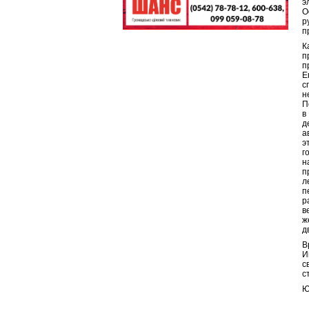
э
О
р
п
К
п
п
Е
с
н
П
в
д
а
э
г
н
п
л
п
р
в
ж
д
В
И
с
с
Ю