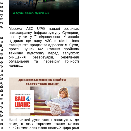
ых
ые
их
му
ве
из
рь
Мережа АЗС UPG надалі розвиває
автозаправну інфраструктуру Сумщини,
інвестуючи у її відновлення. Компанія
ми
відкрила ще одну АЗС в місті. Нова
ом
станція вже працює за адресою: м. Суми,
й,
просп. Лушпи 6/2 Станція пройшла
 и
технічну підготовку перед запуском:
ту
очищення резервуарів, оновлення
ии
обладнання та перевірку точності
ор
наливу...
го
 и
ся
Во
а,
ой
ой
 и
же
 и
го
е,
По
им
Наші читачі дуже часто запитують, де
ял
саме, в яких торгових точках можна
ом
знайти тижневик «Ваш шанс»? Щиро раді