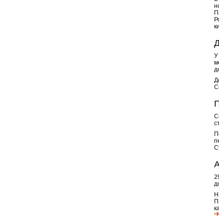
н
П
Р
к
Д
У
м
д
Д
С
П
С
с
П
п
С
А
2
д
Н
П
к