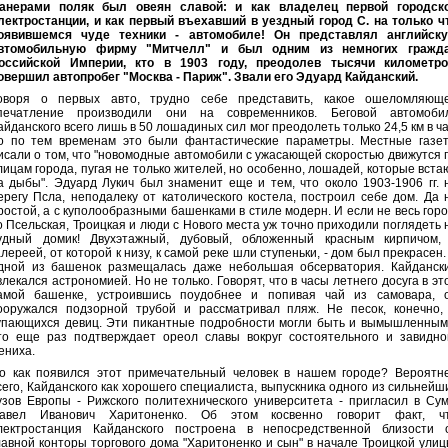
анерами поляк был овеян славой: и как владелец первой городск
лектростанции, и как первый въехавший в уездный город С. на только ч
оявившемся чуде техники - автомобиле! Он представлял английск
втомобильную фирму "Митчелл" и был одним из немногих гражд
оссийской Империи, кто в 1903 году, преодолев тысячи километро
овершил автопробег "Москва - Париж". Звали его Эдуард Кайданский.
оворя о первых авто, трудно себе представить, какое ошеломляющ
печатление производили они на современников. Беговой автомоби
айданского всего лишь в 50 лошадиных сил мог преодолеть только 24,5 км в ча
о по тем временам это были фантастические параметры. Местные газе
исали о том, что "новомодные автомобили с ужасающей скоростью движутся 
лицам города, пугая не только жителей, но особенно, лошадей, которые вста
а дыбы". Эдуард Лукич был знаменит еще и тем, что около 1903-1906 гг. 
ерегу Псла, неподалеку от католического костела, построил себе дом. Да 
ростой, а с куполообразными башенками в стиле модерн. И если не весь горо
о Псельская, Троицкая и люди с Нового места уж точно приходили поглядеть 
удный домик! Двухэтажный, дубовый, обложенный красным кирпичом,
алереей, от которой к низу, к самой реке шли ступеньки, - дом был прекрасен.
дной из башенок размещалась даже небольшая обсерватория. Кайданск
влекался астрономией. Но не только. Говорят, что в часы летнего досуга в эт
амой башенке, устроившись поудобнее и попивая чай из самовара, 
ооружался подзорной трубой и рассматривал пляж. Не песок, конечно,
упающихся девиц. Эти пикантные подробности могли быть и вымышленным
то еще раз подтверждает ореол славы вокруг состоятельного и завидно
ениха.
о как появился этот примечательный человек в нашем городе? Вероятн
сего, Кайданского как хорошего специалиста, выпускника одного из сильнейш
узов Европы - Рижского политехнического университета - пригласил в Су
авел Иванович Харитоненко. Об этом косвенно говорит факт, ч
лектростанция Кайданского построена в непосредственной близости 
лавной конторы торгового дома "Харитоненко и сын" в начале Троицкой улиц