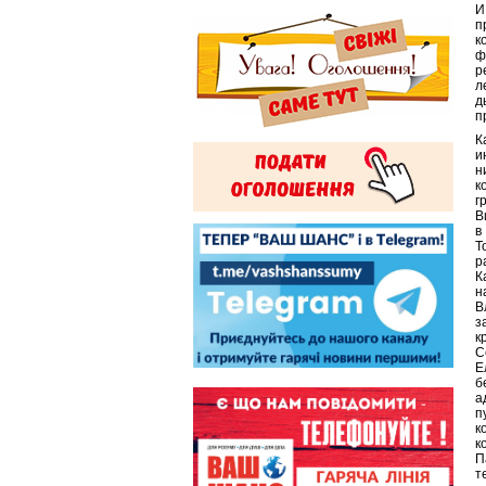
И
п
к
ф
р
л
д
п
К
и
н
к
г
В
в
Т
р
К
н
В
з
к
С
Е
б
а
п
к
к
П
т