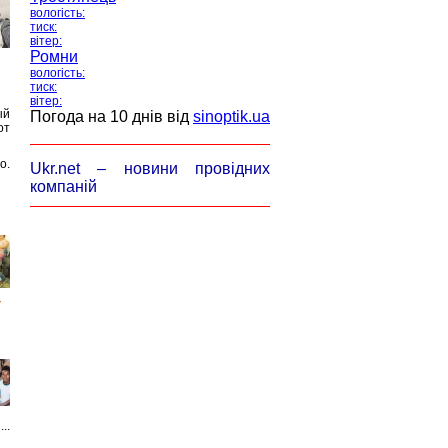
вологість:
тиск:
вітер:
Ромни
вологість:
тиск:
вітер:
ый
Погода на 10 днів від
sinoptik.ua
от
о.
Ukr.net – новини провідних
компаній
..