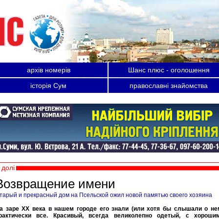
архів номерів
Шанс плюс - оголошення
історія Сум
православні знайомства
долі
Возвращение имени
тарый и прекрасный дом на Псельской ожил новой памятью своего хозяина
а заре ХХ века в нашем городе его знали (или хотя бы слышали о не
рактически все. Красивый, всегда великолепно одетый, с хороши