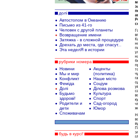
м
э
п
долі
а
Р
Автостопом в Океанию
с
Письмо из 41-го
Человек с другой планеты
Г
Возвращение имени
в
К
Затяжка - в сложной процедуре
н
Доехать до места, где спасут...
п
Эта неделЯ в истории
у
н
б
рубрики номера
п
Новини
Акценты
т
Мы и мир
(политика)
ч
г
Конфликт
Наше місто
о
Феміда
Соціум
у
Долі
Ділова розмова
с
Будьмо
Культура
в
здорові!
Спорт
к
Родители и
Сад-огород
ч
дети
Юмор
ж
Споживачам
Н
в
в
П
э
будь в курсі!
г