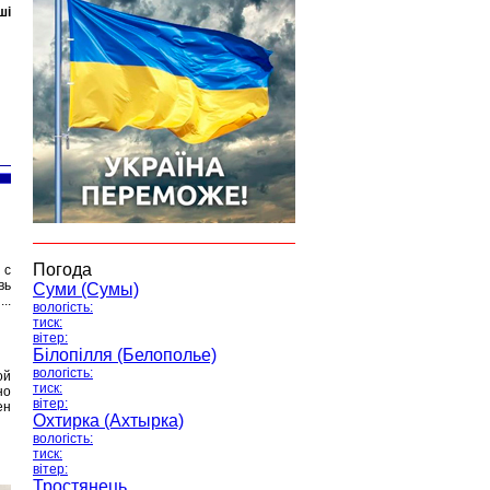
ші
Погода
 с
вь
Суми (Сумы)
..
вологість:
тиск:
вітер:
Білопілля (Белополье)
вологість:
ой
тиск:
но
вітер:
ен
Охтирка (Ахтырка)
вологість:
тиск:
вітер:
Тростянець