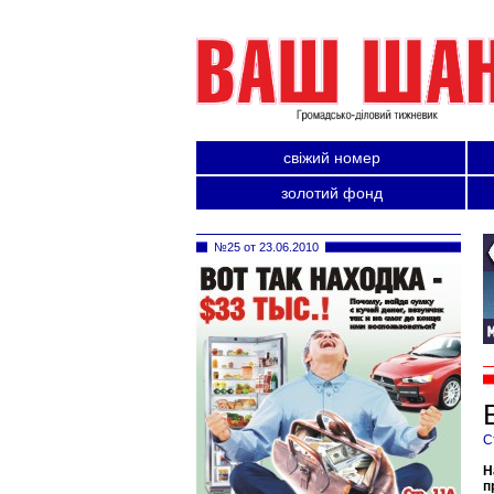
свіжий номер
золотий фонд
№25 от 23.06.2010
С
Н
п