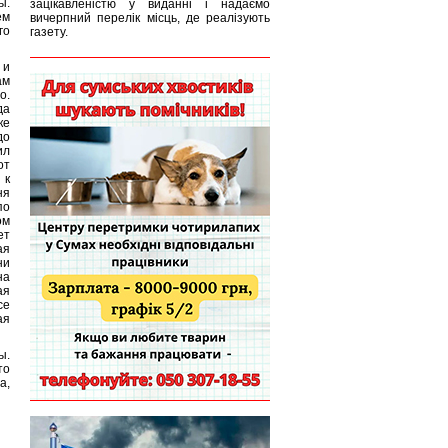
ы.
зацікавленістю у виданні і надаємо
ем
вичерпний перелік місць, де реалізують
го
газету.
 и
ам
о.
да
ке
до
ил
от
 к
ня
по
ом
ет
ая
ни
на
ая
се
ая
ы.
то
а,