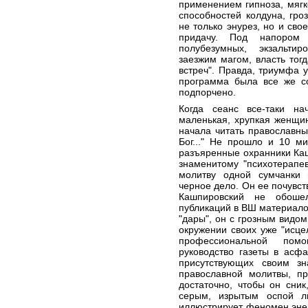
применением гипноза, мягк
способностей колдуна, гро
не только энурез, но и св
придачу. Под напором 
полубезумных, экзальти
заезжим магом, власть тог
встреч". Правда, триумфа у
программа была все же с
подпорчено.
Когда сеанс все-таки н
маленькая, хрупкая женщин
начала читать православны
Бог..." Не прошло и 10 ми
разъяренные охранники Каш
знаменитому "психотерапев
молитву одной сумчанки
черное дело. Он ее почувст
Кашпировский не обоше
публикаций в ВШ материало
"дары", он с грозным видом
окружении своих уже "исц
профессиональной помо
руководство газеты в асф
присутствующих своим зн
православной молитвы, пр
достаточно, чтобы он сник
серым, изрытым оспой л
иллюстрирует феномен энер