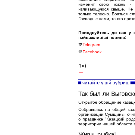
изменит свою жизнь - 
изливающуюся свыше. Не п
только телесно. Бояться сл
Господь с нами, то кто прот
Приєднуйтесь до нас у 
найважливіші новини:
💙
Telegram
💛
Facebook
п»ї
читайте у цій рубриці
Так был ли Выговск
Открытое обращение казац
Собравшись на общий каза
организаций Сумщины, счи
о празднике "Казацкий род
территории нашей области в
Живи, рыбка!