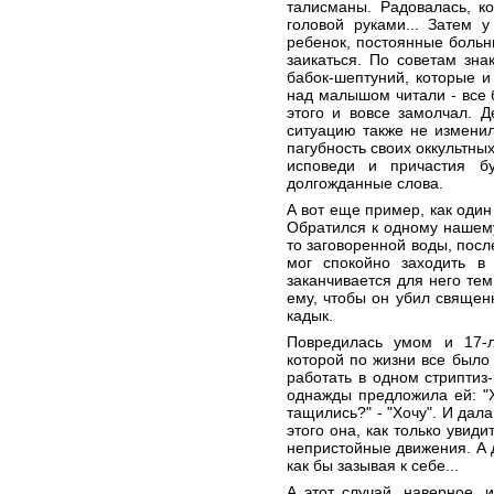
талисманы. Радовалась, к
головой руками... Затем 
ребенок, постоянные больн
заикаться. По советам зн
бабок-шептуний, которые и
над малышом читали - все 
этого и вовсе замолчал. Д
ситуацию также не изменил
пагубность своих оккультны
исповеди и причастия б
долгожданные слова.
А вот еще пример, как один
Обратился к одному нашему
то заговоренной воды, посл
мог спокойно заходить в
заканчивается для него тем
ему, чтобы он убил священ
кадык.
Повредилась умом и 17-л
которой по жизни все было 
работать в одном стриптиз
однажды предложила ей: "Х
тащились?" - "Хочу". И дал
этого она, как только увид
непристойные движения. А д
как бы зазывая к себе...
А этот случай, наверное,