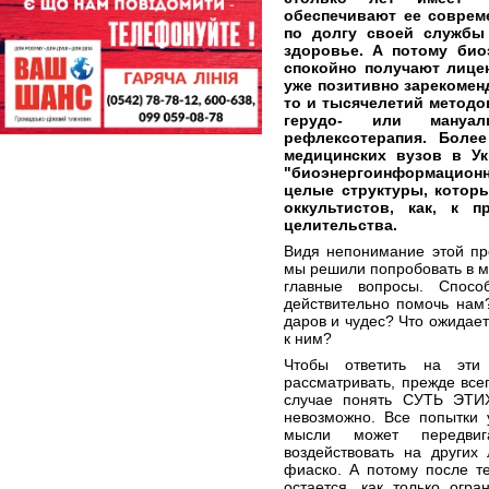
обеспечивают ее совреме
по долгу своей службы
здоровье. А потому био
спокойно получают лице
уже позитивно зарекомен
то и тысячелетий методов
герудо- или мануал
рефлексотерапия. Боле
медицинских вузов в Ук
"биоэнергоинформацион
целые структуры, котор
оккультистов, как, к п
целительства.
Видя непонимание этой пр
мы решили попробовать в м
главные вопросы. Спосо
действительно помочь нам
даров и чудес? Что ожидает
к ним?
Чтобы ответить на эти
рассматривать, прежде всег
случае понять СУТЬ ЭТ
невозможно. Все попытки 
мысли может передвиг
воздействовать на других 
фиаско. А потому после т
остается, как только огр