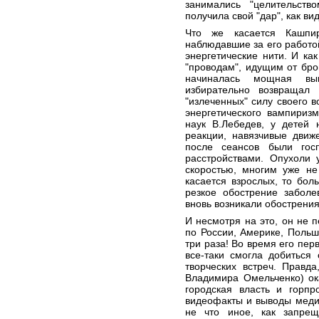
занимались "целительств
получила свой "дар", как ви
Что же касается Кашпир
наблюдавшие за его работой
энергетические нити. И к
"проводам", идущим от бро
начиналась мощная вык
избирательно возвращал
"излеченных" силу своего в
энергетического вампиризм
наук В.Лебедев, у детей 
реакции, навязчивые движ
после сеансов были госп
расстройствами. Опухоли 
скоростью, многим уже не
касается взрослых, то бо
резкое обострение заболе
вновь возникали обострения
И несмотря на это, он не п
по России, Америке, Польш
три раза! Во время его пер
все-таки смогла добиться
творческих встреч. Правд
Владимира Омельченко) ок
городская власть и горпр
видеофакты и выводы медико
не что иное, как запре