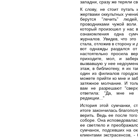
западни, сразу же теряли св
К слову, не стоит путать 
жертвами оккультных учений
берутся "лечить" люде
проводниками чужой воли.
который произошел у нас в
ознакомления одна сумч
журналов. Увидев, что это
стала, отложив в сторону и 
вот однажды раздался от
настоятельно просила вер
приходите, мол, и забе
вызвавшую у нее недоумени
этаж, в библиотеку, я их т
один из филиалов городск
можете прийти ко мне и заб
затяжное молчание. И тольк
вам не разрешают "сверх
ответила: "Да, мне не 
редакции..."
История этой сумчанки, с
итоге закончилась благопол
верить. Ведь ее после тог
соборе. Она исповедовалас
ее светлело и преображалос
сумчанок, подсевших на о
клиентами экстрасенсов, -