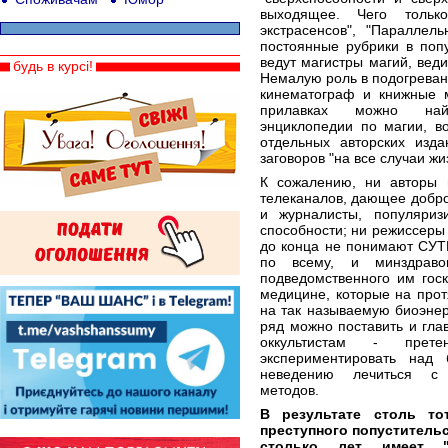
выходящее. Чего тольк
экстрасенсов", "Параллел
постоянные рубрики в поп
ведут магистры магий, вед
будь в курсі!
Немалую роль в подогреван
кинематограф и книжные м
прилавках можно най
энциклопедии по магии, в
отдельных авторских изда
заговоров "на все случаи жи
К сожалению, ни авторы п
телеканалов, дающее добро
и журналисты, популяри
способности; ни режиссеры 
до конца не понимают СУТИ
по всему, и минздраво
подведомственного им гос
медицине, которые на про
на так называемую биоэне
ряд можно поставить и гл
оккультистам - прет
экспериментировать над
неведению лечиться с
методов.
В результате столь то
преступного попустительс
столько лет имеет "