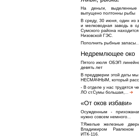
На деньги, выделенные
выпущено полтонны рыбы
В среду, 30 июня, один из 
и мелководная заводь в о
Сумского района находится 
Низовской ГЭС.
Пополнить рыбные запасы..
Недремлющее око
Пятого июля ОБЭП линейно
девять лет
В преддверии этой даты мы
НЕСМАЧНЫМ, который расска
- В отделе у нас трудятся 
ЛО ст.Сумы большая,...
«От оков избави»
Осужденным - прихожана
нужно совсем немного...
ТЯжелые железные двер
Владимиром Равлюком 
ИТК-116.