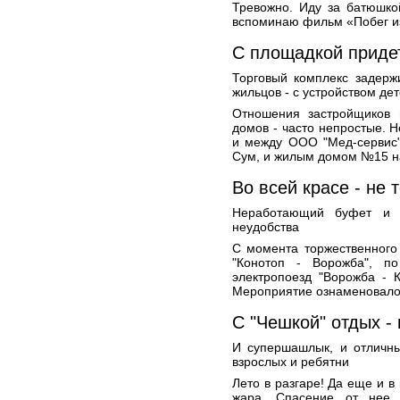
Тревожно. Иду за батюшко
вспоминаю фильм «Побег из
С площадкой приде
Торговый комплекс задерж
жильцов - с устройством де
Отношения застройщиков 
домов - часто непростые. 
и между ООО "Мед-сервис"
Сум, и жилым домом №15 н
Во всей красе - не 
Неработающий буфет и 
неудобства
С момента торжественного
"Конотоп - Ворожба", п
электропоезд "Ворожба - 
Мероприятие ознаменовалос
С "Чешкой" отдых - 
И супершашлык, и отличны
взрослых и ребятни
Лето в разгаре! Да еще и в
жара. Спасение от нее 