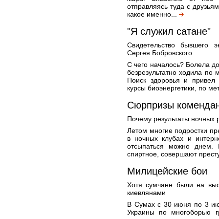
отправляясь туда с друзьям
какое именно...
"Я служил сатане"
Свидетельство бывшего э
Сергея Бобровского
С чего началось? Болела д
безрезультатно ходила по 
Поиск здоровья и привел 
курсы биоэнергетики, по ме
Сюрпризы комендан
Почему результаты ночных
Летом многие подростки пр
в ночных клубах и интерн
отсыпаться можно днем. 
спиртное, совершают престу
Милицейские бои
Хотя сумчане были на выс
киевлянами
В Сумах с 30 июня по 3 и
Украины по многоборью г