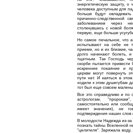
энергетическую защиту, о
человека доступным для па
больше будут овладевать
причинно-следственной св
заболеванием через не
столкнувшись с новой боля
первую, еще больше усугуби
Но самое печальное, что 
испытывают на себе не т
приеме, но и их близкие, ч
долго начинают болеть, и
тщетным. Так Господь че
скорби пытается привести 
искреннее покаяние и пр
церкви могут повернуть эт
пути нет. И каяться в это
ходили к этим душегубам да
тот был еще совсем маленьк
Все это справедливо и по 
астрологам, "пророкам"
самостоятельно или сообщ
имеет значения), не го
подтверждения наших слов 
В молодости Надежда из-за
познать тайны Вселенной не
"целителя". Заряжала воду,