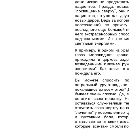
даже искренне продолжать
пациентов. Правда, позже
"посвящение сверху", они 
пациентов, но уже для друг
новых даров. Ведь за испов
неосознанно) по приказ
последнего еще большей п
него экстрасенсорных спосо
над святынями. И в-третьих
светлыми энергиями.
К примеру, в одном из хр
глаза миловидная краше
приходила в церковь зад
возведенными к иконам рук
энергиями". Как только в 
покидала его.
Вы можете спросить, по
астральный гуру отнюдь не 
покаявшись во всем этом? Д
бывает очень сложно. Да, 
оставить свою практику. 
оставаться служителями те
отпустить свою жертву на в
"лечение" у новоявленных 
и суставные боли, котор
отказываются от своих жела
которые, все-таки смогли по