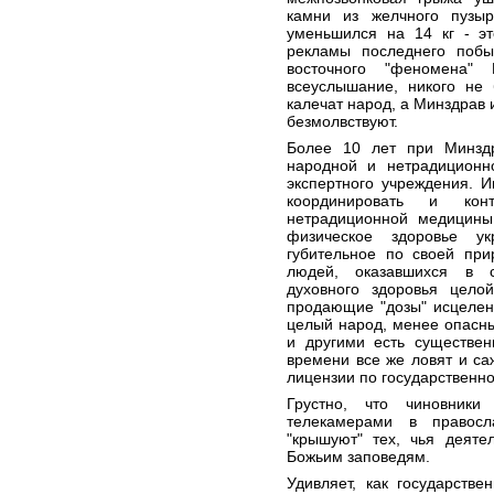
камни из желчного пузы
уменьшился на 14 кг - эт
рекламы последнего поб
восточного "феномена"
всеуслышание, никого не 
калечат народ, а Минздрав
безмолвствуют.
Более 10 лет при Минздр
народной и нетрадиционн
экспертного учреждения. 
координировать и кон
нетрадиционной медицины,
физическое здоровье у
губительное по своей при
людей, оказавшихся в с
духовного здоровья цело
продающие "дозы" исцелен
целый народ, менее опасн
и другими есть существен
времени все же ловят и са
лицензии по государственно
Грустно, что чиновники
телекамерами в правос
"крышуют" тех, чья деяте
Божьим заповедям.
Удивляет, как государств