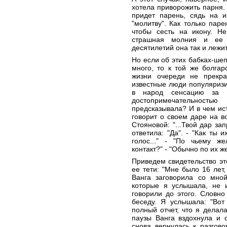
хотела приворожить парня. 
придет парень, сядь на и
"молитву". Как только пар
чтобы сесть на икону. Не
страшная молния и ее 
десятилетий она так и лежит
Но если об этих бабках-шеп
много, то к той же болга
жизни очереди не прекр
известные люди популяриз
в народ сенсацию за с
достопримечательность
предсказывала? И в чем ис
говорит о своем даре на 
Стояновой: "...Твой дар з
ответила: "Да". - "Как ты
голос..." - "По чьему ж
контакт?" - "Обычно по их ж
Приведем свидетельство э
ее тети: "Мне было 16 лет
Ванга заговорила со мной
которые я услышала, не 
говорили до этого. Словно
беседу. Я услышала: "Вот
полный отчет, что я делала
паузы Ванга вздохнула и с
снова вернулась к разгово