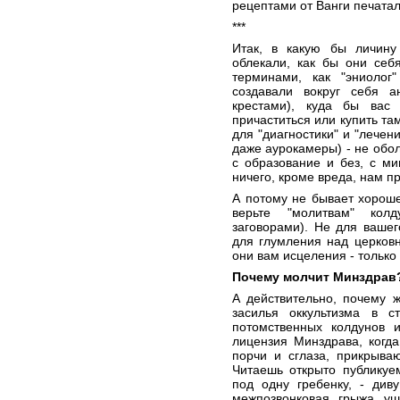
рецептами от Ванги печатал
***
Итак, в какую бы личину
облекали, как бы они себ
терминами, как "эниолог"
создавали вокруг себя 
крестами), куда бы вас
причаститься или купить та
для "диагностики" и "лечен
даже аурокамеры) - не обол
с образование и без, с м
ничего, кроме вреда, нам пр
А потому не бывает хороше
верьте "молитвам" кол
заговорами). Не для ваше
для глумления над церков
они вам исцеления - только
Почему молчит Минздрав
А действительно, почему ж
засилья оккультизма в с
потомственных колдунов 
лицензия Минздрава, когда
порчи и сглаза, прикрываю
Читаешь открыто публикуе
под одну гребенку, - див
межпозвонковая грыжа ушл