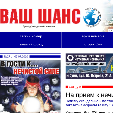
свіжий номер
архів номерів
золотий фонд
історія Сум
№27 от 07.07.2010
соціум
На прием к неч
Почему скандально известн
закатать в асфальт газету 
Казалось бы, XXI век на 