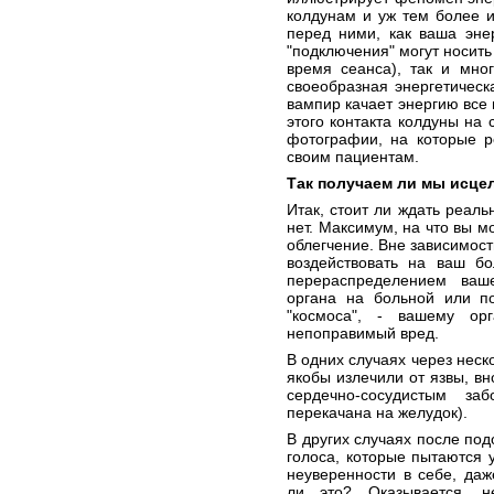
колдунам и уж тем более и
перед ними, как ваша энер
"подключения" могут носить
время сеанса), так и мног
своеобразная энергетическа
вампир качает энергию все 
этого контакта колдуны на 
фотографии, на которые р
своим пациентам.
Так получаем ли мы исце
Итак, стоит ли ждать реаль
нет. Максимум, на что вы м
облегчение. Вне зависимост
воздействовать на ваш бо
перераспределением ваш
органа на больной или по
"космоса", - вашему о
непоправимый вред.
В одних случаях через неск
якобы излечили от язвы, вн
сердечно-сосудистым за
перекачана на желудок).
В других случаях после по
голоса, которые пытаются у
неуверенности в себе, да
ли это? Оказывается, н