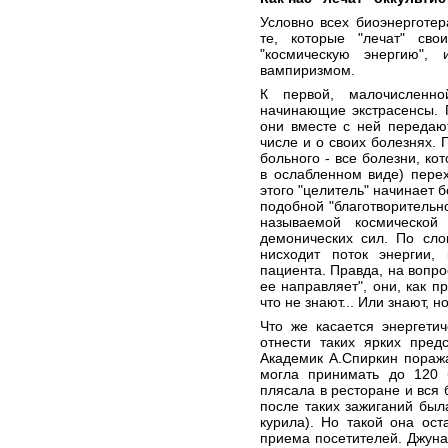
Условно всех биоэнерготер
те, которые "лечат" сво
"космическую энергию", 
вампиризмом.
К первой, малочисленно
начинающие экстрасенсы. 
они вместе с ней передаю
числе и о своих болезнях.
больного - все болезни, ко
в ослабленном виде) перех
этого "целитель" начинает 
подобной "благотворительно
называемой космической
демонических сил. По сло
нисходит поток энергии
пациента. Правда, на вопрос
ее направляет", они, как п
что не знают... Или знают, н
Что же касается энергети
отнести таких ярких пред
Академик А.Спиркин поража
могла принимать до 120 
плясала в ресторане и вся
после таких зажиганий был
курила). Но такой она ост
приема посетителей. Джуна 