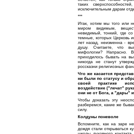
таких сверхспособносте
исключительным дарам отде
***
Итак, хотим мы того или н
миром видимым, вещес
невидимый, тонкий, где с
темные, которых Церковь и
лет назад, неизменна - вр
душу. Считаете, что вы
мифологии? Напрасно. В
приходилось бывать на вы
никогда не станут утверж
россказни религиозных фан
Что же касается представ
ни были по статусу и обр
своей практике испо
воздействие ("лечат" рук
они не от Бога, а "дары" и
Чтобы доказать эту неосп
разберемся, какие же быва
силу.
Колдуны поневоле
Вспомните, как на заре н
дождя стали открываться ку
школы духовного контакта