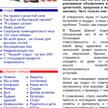
рекламные объявления в
целителей, пророков и яс
соціум
заезжих. Чего только они
На прием к нечистой силе
И отворотить мужа от пьян
Так был ли Выговской героем?
болезней и неудач, сглаза 
"Я служил сатане"
проблем. Только, как говори
Живи, рыбка!
В "Вашем Шансе" подо
Сюрпризы комендантского часа
объявлений нет. И не бу
«От оков избави»
Осознавая св
Во всей красе - не только для
ответственность и пони
высоких гостей
какой вред здоровью н
Милицейские бои
читателей может нанести
Недремлющее око
эта оккультная братия
С "Чешкой" отдых - на все 100!
стараемся максимал
С площадкой придется
оградить их даже от с
повременить
мысли попробов
воспользоваться та
рубрики номера
услугами.
Новини
Акценты
Хотя, как показывает практи
Мы и мир
(политика)
жизни да ходил по совета
Конфликт
Наше місто
экстрасенсу или ворожке. 
Феміда
Соціум
справиться, к примеру, с те
Долі
Ділова розмова
К сожалению, спрос неизб
Будьмо
Культура
пресса в последнее время
здорові!
Спорт
сюжеты и материалы о п
Коммуналка
Родители и дети
"сверхспособности" и "свер
Споживачам
Юмор