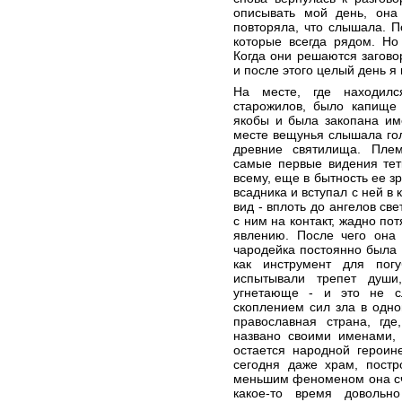
описывать мой день, она 
повторяла, что слышала. П
которые всегда рядом. Но
Когда они решаются загово
и после этого целый день я 
На месте, где находилс
старожилов, было капище 
якобы и была закопана им
месте вещунья слышала го
древние святилища. Плем
самые первые видения тет
всему, еще в бытность ее з
всадника и вступал с ней в
вид - вплоть до ангелов св
с ним на контакт, жадно по
явлению. После чего она
чародейка постоянно была 
как инструмент для пог
испытывали трепет души
угнетающе - и это не сл
скоплением сил зла в одно
православная страна, гд
названо своими именами, 
остается народной героин
сегодня даже храм, постр
меньшим феноменом она счи
какое-то время довольн