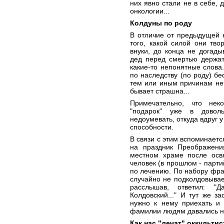
них явно стали не в себе, 
онкологии...
Колдуны по роду
В отличие от предыдущей 
того, какой силой они тво
внуки, до конца не догад
дед перед смертью держат
какие-то непонятные слова
по наследству (по роду) бе
тем или иным причинам не 
бывает страшна...
Примечательно, что нек
"подарок" уже в довол
недоумевать, откуда вдруг 
способности.
В связи с этим вспоминаетс
на праздник Преображени
местном храме после ос
человек (в прошлом - парти
по лечению. По набору фраз
случайно не подколдовывает
расслышав, ответил: "
Колдовский..." И тут же 
нужно к нему приехать и 
фамилии людям давались не 
Как нас "лечат" оккульти