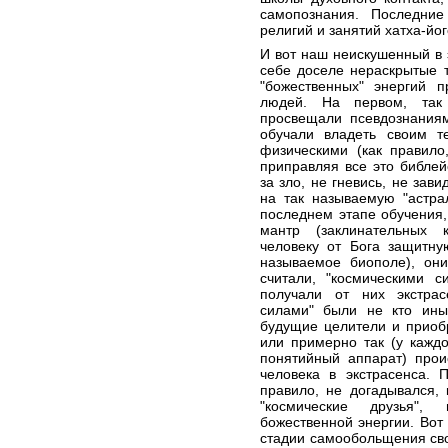
самопознания. Последние
религий и занятий хатха-йог
И вот наш неискушенный в 
себе доселе нераскрытые 
"божественных" энергий 
людей. На первом, так 
просвещали псевдознаниям
обучали владеть своим 
физическими (как правило
приправляя все это библей
за зло, не гневись, не зав
на так называемую "астра
последнем этапе обучения,
мантр (заклинательных 
человеку от Бога защитну
называемое биополе), они
считали, "космическими с
получали от них экстра
силами" были не кто ины
будущие целители и приобр
или примерно так (у кажд
понятийный аппарат) прои
человека в экстрасенса. 
правило, не догадывался,
"космические друзья",
божественной энергии. Вот
стадии самообольщения св