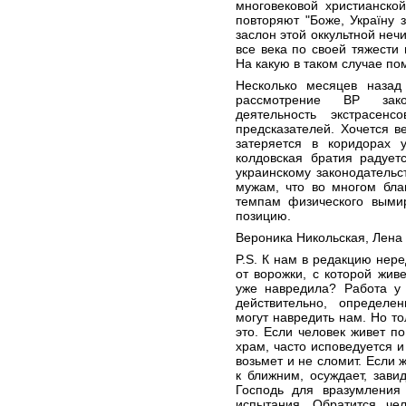
многовековой христианско
повторяют "Боже, Україну з
заслон этой оккультной нечи
все века по своей тяжести 
На какую в таком случае п
Несколько месяцев назад
рассмотрение ВР зако
деятельность экстрасенс
предсказателей. Хочется в
затеряется в коридорах 
колдовская братия радует
украинскому законодатель
мужам, что во многом бла
темпам физического вым
позицию.
Вероника Никольская, Лена 
P.S. К нам в редакцию нере
от ворожки, с которой жив
уже навредила? Работа у 
действительно, определ
могут навредить нам. Но то
это. Если человек живет по
храм, часто исповедуется и
возьмет и не сломит. Если 
к ближним, осуждает, зави
Господь для вразумления
испытания. Обратится чел