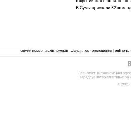
открытии стало понятно: он
В Сумы приехали 32 команд
свіжий номер
|
архів номерів
|
Шанс плюс - оголошення
|
online-к
Весь зміст, включаючи ідеї офо
Передрук матеріалів тільки за
© 2005-