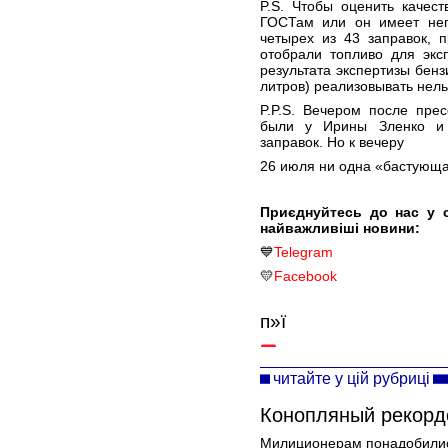
P.S. Чтобы оценить качест
ГОСТам или он имеет неп
четырех из 43 заправок, 
отобрали топливо для экс
результата экспертизы бенз
литров) реализовывать нель
P.P.S. Вечером после пре
были у Ирины Зленко и 
заправок. Но к вечеру
26 июля ни одна «бастующая
Приєднуйтесь до нас у 
найважливіші новини:
💙
Telegram
💛
Facebook
п»ї
читайте у цій рубриці
Конопляный рекорд
Милиционерам понадобилис