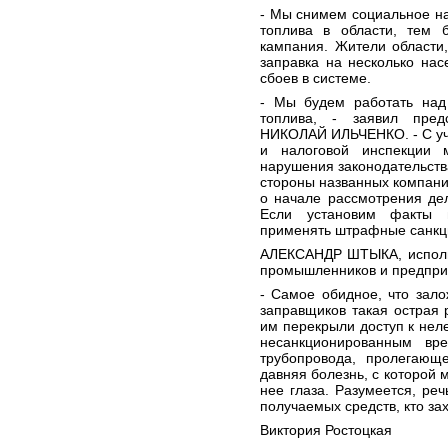
- Мы снимем социальное н
топлива в области, тем 
кампания. Жители области,
заправка на несколько нас
сбоев в системе.
- Мы будем работать над
топлива, - заявил пред
НИКОЛАЙ ИЛЬЧЕНКО. - С уч
и налоговой инспекции 
нарушения законодательств
стороны названных компани
о начале рассмотрения де
Если установим факты н
применять штрафные санкц
АЛЕКСАНДР ШТЫКА, исполн
промышленников и предприн
- Самое обидное, что зал
заправщиков такая острая 
им перекрыли доступ к неле
несанкционированным вр
трубопровода, пролегающ
давняя болезнь, с которой 
нее глаза. Разумеется, ре
получаемых средств, кто за
Виктория Ростоцкая