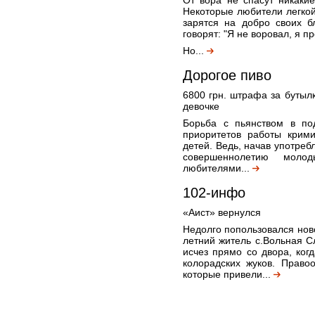
От вора не спасут никакие
Некоторые любители легко
зарятся на добро своих б
говорят: "Я не воровал, я пр
Но...
Дорогое пиво
6800 грн. штрафа за бутыл
девочке
Борьба с пьянством в по
приоритетов работы крим
детей. Ведь, начав употреб
совершеннолетию моло
любителями...
102-инфо
«Аист» вернулся
Недолго попользовался но
летний житель с.Вольная С
исчез прямо со двора, ког
колорадских жуков. Право
которые привели...