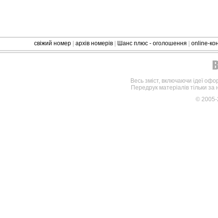
свіжий номер
|
архів номерів
|
Шанс плюс - оголошення
|
online-к
Весь зміст, включаючи ідеї офо
Передрук матеріалів тільки за
© 2005-