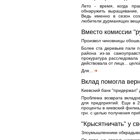
Лето - время, когда пра
обнаружить выращивание, 
Ведь именно в сезон соз
любители дурманящих вещес
Вместо комиссии "р
Произвол чиновницы обошелс
Более ста деревьев пали п
района из-за самоуправст
прокуратура расследовала 
действовала от лица... цело
Для...
Вклад помогла верн
Киевский банк "придержал" 
Проблема возврата вкладов
для предприятий. Еще в 2
проценты в киевский филиал
грн. с целью получения приб
"Крысятничать" у с
Злоумышленники обкрадыва