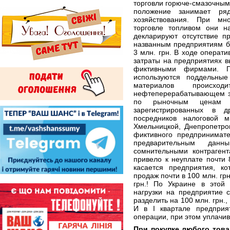
торговли горюче-смазочны
положение занимает ря
хозяйствования. При мн
торговле топливом они н
декларируют отсутствие п
названным предприятиям б
3 млн. грн. В ходе операт
затраты на предприятиях в
фиктивными фирмами. П
используются поддельные
материалов проис
нефтеперерабатывающем за
по рыночным ценам ч
зарегистрированных в д
посредников налоговой 
Хмельницкой, Днепропетро
фиктивного предпринимате
предварительным да
сомнительными контрагент
привело к неуплате почти 
касается предприятия, 
продаж почти в 100 млн. гр
грн.! По Украине в этой 
нагрузки на предприятие с
разделить на 100 млн. грн.
И в I квартале предпри
операции, при этом уплачи
При покупке любого това