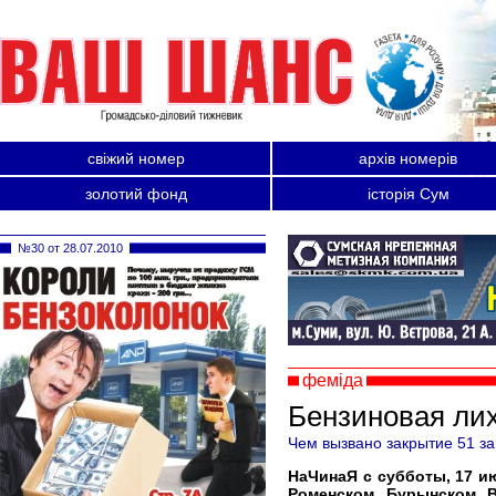
свіжий номер
архів номерів
золотий фонд
історія Сум
№30 от 28.07.2010
феміда
Бензиновая ли
Чем вызвано закрытие 51 з
НаЧинаЯ с субботы, 17 ию
Роменском, Бурынском, 