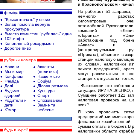
и Краснопольском - нача
Не работает 51 заправка, 
феміда
немногих работаю
"Крысятничать" у своих
километровые очер
Вклад помогла вернуть
автомобилей. Руководители
прокуратура
компаний «Линия-
Вместо комиссии "рубилась" одна
«Лоранта» и «Эквил
102-инфо
работающие под брен
Конопляный рекордсмен
«Авиас» и A
Дорогое пиво
(контролируемыми гру
«Приват»), обвинили в зак
станций налоговую милицию
рубрики номера
их словам, налоговики из
Новини
Акценты
печати предприятий, арес
Мы и мир
(политика)
могут рассчитаться с по
Конфликт
Наше місто
станциях отпускается тольк
Феміда
Соціум
- Фактически это саботаж 
Долі
Ділова розмова
ситуацию ИРИНА ЗЛЕНКО, пр
Будьмо
Культура
Сумщине работает 121 зап
здорові!
Спорт
налоговая проверка на ше
Родители и
Споживачам
всех?
дети
Земне та
Юмор
небесне
Я хочу прояснить ситу
предприятий-минимизатор
финансово-хозяйственно
суммы оплаты в бюджет. В 
будь в курсі!
налоговики области отраба