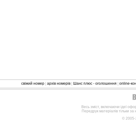
свіжий номер
|
архів номерів
|
Шанс плюс - оголошення
|
online-к
Весь зміст, включаючи ідеї офо
Передрук матеріалів тільки за
© 2005-