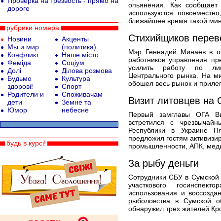
Проверка на трезвость - прямо на
опьянения. Как сообщает
дороге
используются повсеместн
ближайшее время такой мин
рубрики номера
Стихийщиков перев
Новини
Акценты
Мы и мир
(политика)
Мэр Геннадий Минаев в о
Конфликт
Наше місто
работников управления пр
Феміда
Соціум
усилить работу по лик
Долі
Ділова розмова
Центрального рынка. На м
Будьмо
Культура
обошел весь рынок и приле
здорові!
Спорт
Родители и
Споживачам
Визит литовцев на
дети
Земне та
Юмор
небесне
Первый замглавы ОГА Ви
встретился с чрезвычай
Республики в Украине Пя
предложил гостям активизир
будь в курсі!
промышленности, АПК, меди
За рыбу деньги
Сотрудники СБУ в Сумской 
участкового госинспект
использования и воссозда
рыболовства в Сумской о
обнаружил трех жителей Кро