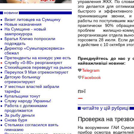
управления ЖКХ. По слова
это делается для оптимиз
быстрого и эффективног
новини
принимающим звонки, и
Визит литовцев на Сумщину
работы по поступившим жал
Новые назначения
практически 90% обращен
На Сумщине - новый
проблем жилищно-комм
зампрокурора
реорганизации отдела выно
Братья Кличко попросили
горсовета 28 июля. Если де
подождать
в действие с 10 октября этог
Директор «Сумыпарксервиса»
сбежал
Претенденты на конкурс уже есть
Приєднуйтесь до нас у 
Службу «0-80» реорганизуют
найважливіші новини:
Стихийщиков переведут на рынок
💙
Telegram
Переулок 9 Мая отремонтируют
Детскую больницу
💛
Facebook
отремонтируют
У местных властей забрали
п»ї
тарифы
Купальщики тонут
Служу народу Украины!
Работа с должниками
читайте у цій рубриці
продолжается
За рыбу деньги
Проверка на трезво
Снова буря
Стельмах согласился взять
На вооружении ГАИ Сумск
гимназию
прибор осмотра водителей