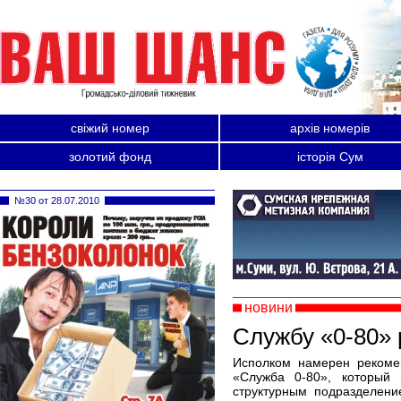
свіжий номер
архів номерів
золотий фонд
історія Сум
№30 от 28.07.2010
новини
Службу «0-80» 
Исполком намерен рекомен
«Служба 0-80», который 
структурным подразделени