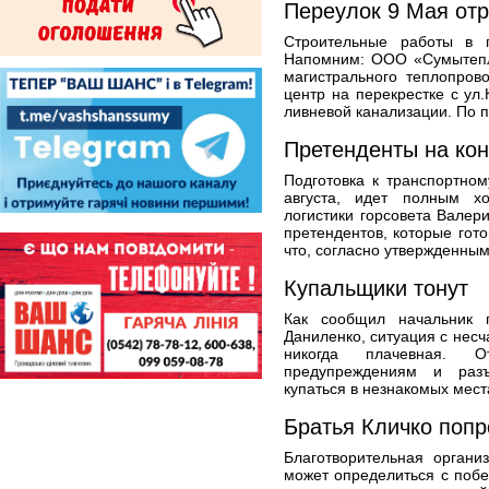
Переулок 9 Мая от
Строительные работы в 
Напомним: ООО «Сумытепло
магистрального теплопров
центр на перекрестке с ул
ливневой канализации. По п
Претенденты на кон
Подготовка к транспортном
августа, идет полным х
логистики горсовета Валер
претендентов, которые гото
что, согласно утвержденны
Купальщики тонут
Как сообщил начальник 
Даниленко, ситуация с несч
никогда плачевная. 
предупреждениям и раз
купаться в незнакомых мест
Братья Кличко поп
Благотворительная органи
может определиться с поб