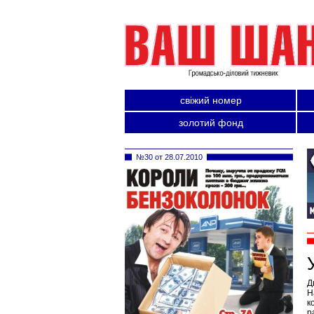
свіжий номер
золотий фонд
№30 от 28.07.2010
Д
Н
к
р