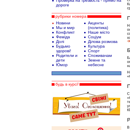
Проверка на трезвость - прямо на
с
К
дороге
с
рубрики номера
П
Новини
Акценты
Н
Мы и мир
(политика)
о
Конфликт
Наше місто
с
Феміда
Соціум
х
Долі
Ділова розмова
Будьмо
Культура
Б
здорові!
Спорт
Родители и
Споживачам
Б
дети
Земне та
о
Юмор
небесне
н
Н
«
будь в курсі!
П
С
«
т
у
К
Р
В