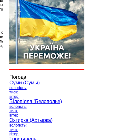
ло
ры
го
 с
не
ть
ы,
Погода
Суми (Сумы)
вологість:
тиск:
вітер:
Білопілля (Белополье)
вологість:
тиск:
вітер:
Охтирка (Ахтырка)
вологість:
тиск:
вітер:
Тростянець