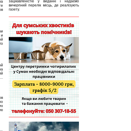
зацікавленістю у виданні і надаємо
ра
вичерпний перелік місць, де реалізують
те
газету.
ов
ки
 и
ой
го
ой
на
ий
..
ов
по
их
ую