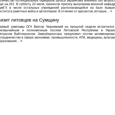
оличество потенциальных офицеров запаса украинских военных сил возрос
ще на 261. В субботу, 24 июля, принесли присягу выпускники военной кафед
умГУ, в числе остальных учреждений располагающейся на базе бывше
нститута ракетных войск и артиллерии. В отличие от курсантов, которые...
изит литовцев на Сумщину
ервый замглавы ОГА Виктор Чернявский на прошлой неделе встретился
резвычайным и полномочным послом Литовской Республики в Украи
ятрасом Вайтекунасом. Замгубернатора предложил гостям активизирова
отрудничество в сфере экономики, промышленности, АПК, медицины, культур
бразования...