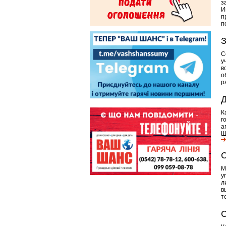
з
И
п
п
З
С
у
в
о
р
Д
К
г
а
Ш
С
М
у
л
в
т
С