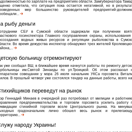
адолженностью по зарплате на предприятиях области. Замгубернатора Тама
щенко отметила, что ситуация пока остается негативной, но в результа
роведенных мер большинство руководителей предприятий-должник
ообещали...
а рыбу деньги
отрудники СБУ в Сумской области задержали при получении взят
часткового госинспектора Главного госуправления охраны, использования
оссоздания водных живых ресурсов и регуляции рыболовства в Сумск
бласти. Во время дежурства инспектор обнаружил трех жителей Кролевецко
айона,...
етскую больницу отремонтируют
ак уже сообщал ВШ, в ближайшее время начнутся работы по ремонту детск
орбольницы им.Святой Зинаиды по ул.Троицкой. Об этом рассказал 
ппаратном совещании у мэра 26 июля начальник УКСа горсовета Витал
илов. В прошлый четверг уже состоялся тендер на данные работы, всего на.
тихийщиков переведут на рынок
эр Геннадий Минаев в очередной раз потребовал от милиции и работник
правления предпринимательства и торговли горсовета усилить работу 
иквидации стихийной торговли возле Центрального рынка. На минувш
ыходных градоначальник лично обошел весь рынок и прилегающ
ерриторию...
лужу народу Украины!