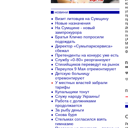
к
н
у
новини
п
Визит литовцев на Сумщину
п
Новые назначения
п
На Сумщине - новый
д
п
зампрокурора
п
Братья Кличко попросили
(
подождать
М
Директор «Сумыпарксервиса»
о
сбежал
ф
Претенденты на конкурс уже есть
Службу «0-80» реорганизуют
П
Стихийщиков переведут на рынок
н
Переулок 9 Мая отремонтируют
Детскую больницу

отремонтируют

У местных властей забрали
тарифы
п
Купальщики тонут
Служу народу Украины!
Работа с должниками
продолжается
За рыбу деньги
Снова буря
С
Стельмах согласился взять
гимназию
Р