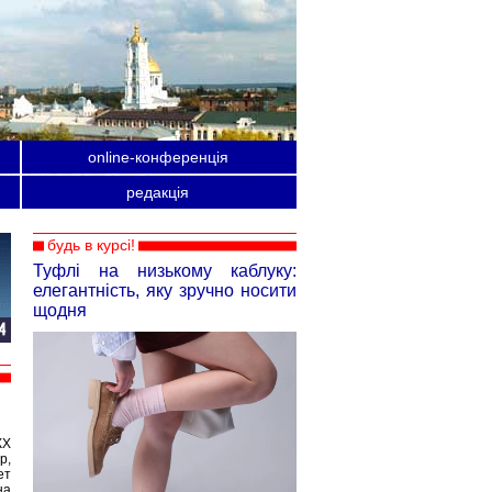
online-конференція
редакція
будь в курсі!
Туфлі на низькому каблуку:
елегантність, яку зручно носити
щодня
КХ
р,
ет
на