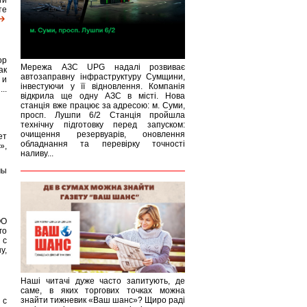
ги
те
ор
Мережа АЗС UPG надалі розвиває
ак
автозаправну інфраструктуру Сумщини,
 и
інвестуючи у її відновлення. Компанія
..
відкрила ще одну АЗС в місті. Нова
станція вже працює за адресою: м. Суми,
просп. Лушпи 6/2 Станція пройшла
технічну підготовку перед запуском:
очищення резервуарів, оновлення
ет
обладнання та перевірку точності
»,
наливу...
мы
ОО
го
 с
у,
Наші читачі дуже часто запитують, де
саме, в яких торгових точках можна
знайти тижневик «Ваш шанс»? Щиро раді
 с