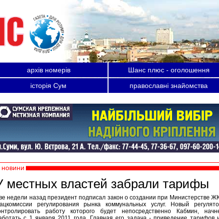
архів номерів
Шанс плюс - оголошення
історія Сум
православні знайомства
новини
У местных властей забрали тарифы
ве недели назад президент подписал закон о создании при Министерстве Ж
ацкомиссии регулирования рынка коммунальных услуг. Новый регулято
онтролировать работу которого будет непосредственно Кабмин, начн
аботать с 1 января 2011 года. Главная его задача - приведение тарифов 