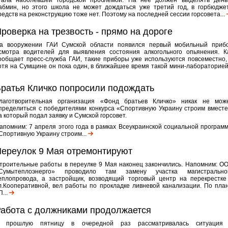
тала наболевшей городской проблемой. На нее должен выделять день
абмин, но этого школа не может дождаться уже третий год, в горбюдже
редств на реконструкцию тоже нет. Поэтому на последней сессии горсовета...
роверка на трезвость - прямо на дороге
а вооружении ГАИ Сумской области появился первый мобильный приб
смотра водителей для выявления состояния алкогольного опьянения. К
ообщает пресс-служба ГАИ, такие приборы уже используются повсеместно,
отя на Сумщине он пока один, в ближайшее время такой мини-лабораторией.
ратья Кличко попросили подождать
лаготворительная организация «Фонд братьев Кличко» никак не мож
пределиться с победителями конкурса «Спортивную Украину строим вместе
а который подал заявку и Сумской горсовет.
апомним: 7 апреля этого года в рамках Всеукраинской социальной програм
Спортивную Украину строим...
ереулок 9 Мая отремонтируют
троительные работы в переулке 9 Мая наконец закончились. Напомним: О
Сумытеплоэнерго» проводило там замену участка магистрально
еплопровода, а застройщик, возводящий торговый центр на перекрестке
л.Кооперативной, вел работы по прокладке ливневой канализации. По план
П...
абота с должниками продолжается
 прошлую пятницу в очередной раз рассматривалась ситуация