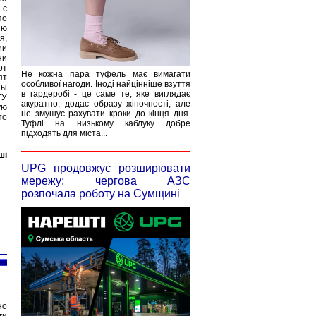
 с
по
ию
я,
ии
ни
от
Не кожна пара туфель має вимагати
ят
особливої нагоди. Іноді найцінніше взуття
ны
в гардеробі - це саме те, яке виглядає
ГУ
акуратно, додає образу жіночності, але
ую
не змушує рахувати кроки до кінця дня.
то
Туфлі на низькому каблуку добре
підходять для міста...
ші
UPG продовжує розширювати
мережу: чергова АЗС
розпочала роботу на Сумщині
но