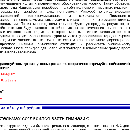
оммунальные услуги к экономически обоснованному уровню. Таким образом,
ового года Нацкомиссия переберет на себя полномочия местных властей 
тверждению тарифов, а также полномочия МинЖКХ по лицензирован
редприятий теплокоммунэнерго и водоканалов. Предприяти
редоставляющие коммунальные услуги, считают решение о создании комисс
равильным. По их мнению, если тарифы будет утверждать регулятор, о
ействительно будут зависеть от объективных экономических причин, а не 
олитического фактора, из-за которого местные власти зачастую не хот
однимать их до обоснованного уровня. А вот у Ассоциации городов Украи
АГУ) иное мнение на этот счет. По словам исполнительного директора А
ирослава Питцыка, объективно отследить и рассчитать экономическ
боснованность тарифов для более чем полутора тысяч местных громад прос
изически невозможно.
риєднуйтесь до нас у соцмережах та оперативно отримуйте найважливі
овини:

Telegram

Facebook
»ї
читайте у цій рубриці
тельмах согласился взять гимназию
еконструкция здания бывшего реального училища, а ныне - школы №4 дав