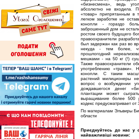
«бизнесмена», ведь уго
абсолютно не входила. П
«товар» припрятанным в 
легком заработке не оста
конопли - гораздо бол
заброшенный дом не остал
ростом своего будущего бог
правоохранители разработ
был задержан как раз во в
некуда - тем более, 
прошлогодний нереализов
мешками - на 50 кг (!) с
Также правоохранители об
употреблению «травки». Н
конопли. С таким масш
растений милиционеры не
вопрос о возбуждении у
дождавшегося денег «б
плантации может сыгра
выращивание более 500 
кодекс предусматривает от 
По материалам Эльвиры Би
области
Приєднуйтесь до нас у 
найважливіші новини: