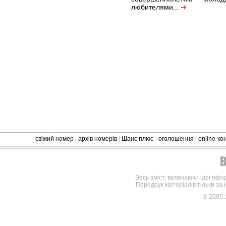
любителями...
свіжий номер
|
архів номерів
|
Шанс плюс - оголошення
|
online-к
Весь зміст, включаючи ідеї офо
Передрук матеріалів тільки за
© 2005-