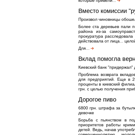
которые привели...
Вместо комиссии "р
Произвол чиновницы обошелс
Более ста деревьев пали п
района из-за самоуправст
прокуратура расследовала 
действовала от лица... цело
Для...
Вклад помогла верн
Киевский банк "придержал" 
Проблема возврата вкладов
для предприятий. Еще в 2
проценты в киевский филиал
грн. с целью получения приб
Дорогое пиво
6800 грн. штрафа за бутыл
девочке
Борьба с пьянством в по
приоритетов работы крим
детей. Ведь, начав употреб
совершеннолетию моло