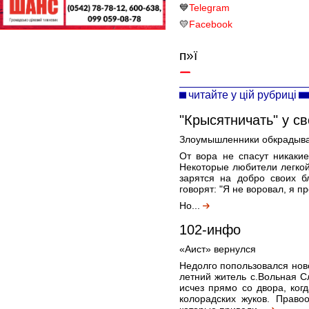
💙
Telegram
💛
Facebook
п»ї
читайте у цій рубриці
"Крысятничать" у с
Злоумышленники обкрадыва
От вора не спасут никакие
Некоторые любители легко
зарятся на добро своих б
говорят: "Я не воровал, я пр
Но...
102-инфо
«Аист» вернулся
Недолго попользовался но
летний житель с.Вольная С
исчез прямо со двора, ког
колорадских жуков. Право