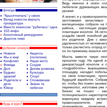
Ведь именно в сезон соз
любители дурманящих веще
феміда
урожая.
"Крысятничать" у своих
А значит, и у правоохранит
Вклад помогла вернуть
заготовками запасливых
прокуратура
милиционеры собрали на п
Вместо комиссии "рубилась" одна
района, - настоящая редк
102-инфо
плантации конопли. 34-лет
Конопляный рекордсмен
усадьбе своей покойной дв
Дорогое пиво
его родители. Дом с зак
удаленностью от человеческ
только расчистить огород о
рубрики номера
он по-прежнему казался н
Новини
Акценты
Мысль завести такую не
Мы и мир
(политика)
прошлом году. На одной и
Конфликт
Наше місто
дикорастущей конопли и с
Феміда
Соціум
«подработать» выращивани
Долі
Ділова розмова
площадку, насадил поболь
Будьмо
Культура
на свою плантацию, пропа
здорові!
Спорт
будущий заработок. Собрав
Родители и
Споживачам
их, чтобы без помех занима
дети
Земне та
перемолол, изготовив уже 
Юмор
небесне
бизнес не пошел - как
потенциального наркоторго
марихуану каждому встре
правоохранители, уже 
будь в курсі!
задерживали, проводил