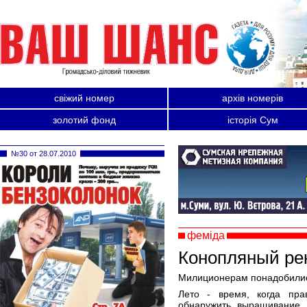
свіжий номер
архів номерів
золотий фонд
історія Сум
№30 от 28.07.2010
феміда
Конопляный ре
Милиционерам понадобилис
Лето - время, когда пра
обнаружить выращивание, 