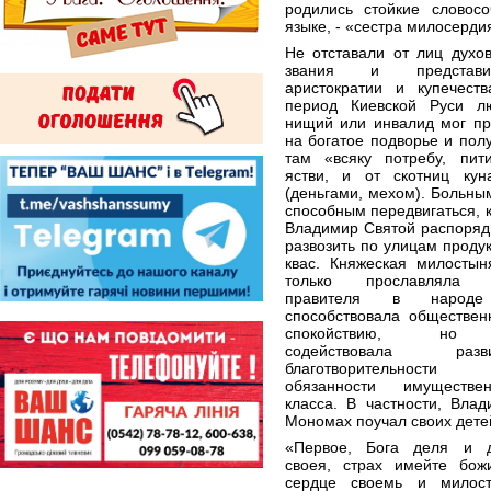
родились стойкие словос
языке, - «сестра милосерди
Не отставали от лиц духов
звания и представи
аристократии и купечеств
период Киевской Руси л
нищий или инвалид мог пр
на богатое подворье и пол
там «всяку потребу, пит
ястви, и от скотниц кун
(деньгами, мехом). Больны
способным передвигаться, 
Владимир Святой распоряд
развозить по улицам проду
квас. Княжеская милостын
только прославляла
правителя в народ
способствовала обществен
спокойствию, н
содействовала разв
благотворительности
обязанности имуществен
класса. В частности, Влад
Мономах поучал своих дете
«Первое, Бога деля и 
своея, страх имейте бож
сердце своемь и милос