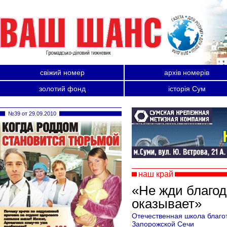
свіжий номер
архів номерів
золотий фонд
історія Сум
№39 от 29.09.2010
наш край
«Не жди благод
оказывает»
Отечественная школа благот
Запорожской Сечи