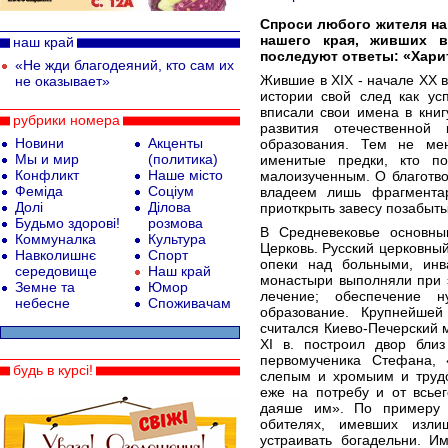
Спроси любого жителя на
нашего края, живших в
наш край
последуют oтветы: «Харит
«Не жди благодеяний, кто сам их
Жившие в ХІХ - начале ХХ в
не оказывает»
истории свой след как ус
вписали свои имена в книг
рубрики номера
развития отечественной 
Новини
Акценты
образования. Тем не ме
Мы и мир
(политика)
именитые предки, кто п
Конфликт
Наше місто
малоизученным. О благотв
Феміда
Соціум
владеем лишь фрагмента
Долі
Ділова
приоткрыть завесу позабыты
Будьмо здорові!
розмова
В Средневековье основн
Коммуналка
Культура
Церковь. Русский церковный
Навколишнє
Спорт
опеки над больными, инв
середовище
Наш край
монастыри выполняли при 
Земне та
Юмор
лечение; обеспечение н
небесне
Споживачам
образование. Крупнейшей
считался Киево-Печерский 
ХІ в. построил двор бли
первомученика Стефана,
будь в курсі!
слепым и хромыим и труд
еже на потребу и от всье
даяше им». По примеру 
обителях, имевших изли
устраивать богадельни. 