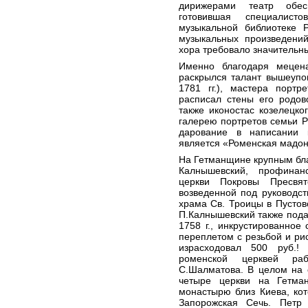
дирижерами театр обес
готовившая специалис
музыкальной библиотеке 
музыкальных произведений
хора требовало значительны
Именно благодаря мецена
раскрылся талант вышеупо
1781 гг.), мастера портр
расписал стены его родов
также иконостас козелецко
галерею портретов семьи Р
дарование в написании к
является «Роменская мадон
На Гетманщине крупным бл
Калнышевский, профинан
церкви Покровы Пресвят
возведенной под руководст
храма Св. Троицы в Пустово
П.Калнышевский также пода
1758 г., инкрустированно
переплетом с резьбой и ри
израсходовал 500 руб.!
роменской церквей раб
С.Шалматова. В целом на 
четыре церкви на Гетма
монастырю близ Киева, ко
Запорожская Сечь. Петр