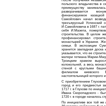
После получения независи
польского владычества в с
преимуществу занималась
разворачивается мону
финансируемое казацкой
Самойлович начал возвод
трехъярусный Успенский с
И.Самойловича в 1687 г. па
себя И.Мазепа, пожертвов
строительства. В целом ж
профинансировал строит
монастырей в Украине. Же
семьи. В экспозиции Сумс
хранится закладная доска и
указывается, что ее строит
матери гетмана Марии-Магд
Троицким храмом выросл
колокольней, а весь мона
стеной с круглыми башн
филиалом киевского В
настоятельницей которого 
С приобретением Глуховом 
город и его предместья з
1717 г. в Глухове по инициа
Ивана Скоропадского - был
1720 г. в городе началось с
По инициативе все той же