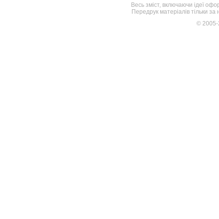
Весь зміст, включаючи ідеї офо
Передрук матеріалів тільки за
© 2005-