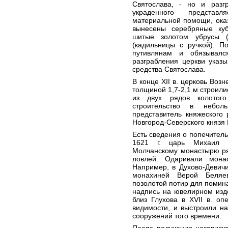
Святослава, - но и разг
украденного представ
материальной помощи, ока
вынесены серебряные куб
шитые золотом убрусы (
(кадильницы с ручкой). П
путивлянам и обязывал
разграбления церкви указ
средства Святослава.
В конце XII в. церковь Воз
толщиной 1,7-2,1 м строил
из двух рядов колотого
строительство в небо
представитель княжеского
Новгород-Северского князя
Есть сведения о попечительс
1621 г. царь Михаил Ф
Молчанскому монастырю ря
ловлей. Одаривали мона
Например, в Духово-Девичи
монахиней Верой Беляе
позолотой потир для помина
надпись на ювелирном изде
близ Глухова в XVII в. оп
видимости, и выстроили н
сооружений того времени.