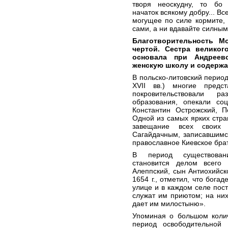
творя неоскудну, то бо 
начаток всякому добру... Вс
могущее по силе кормите, 
сами, а ни вдавайте силным
Благотворительность М
чертой. Сестра великог
основала при Андреев
женскую школу и содержал
В польско-литовский период
XVII вв.) многие предс
покровительствовали р
образования, опекали со
Константин Острожский, П
Одной из самых ярких стра
завещание всех своих
Сагайдачным, записавшимс
православное Киевское брат
В период существовани
становится делом всего 
Алеппский, сын Антиохийск
1654 г., отметил, что бога
улице и в каждом селе пост
служат им приютом; на них 
дает им милостыню».
Упоминая о большом колич
период освободительной 