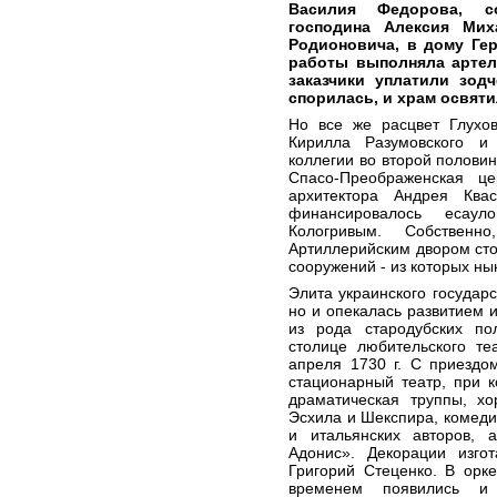
Василия Федорова, со
господина Алексия Мих
Родионовича, в дому Ге
работы выполняла артел
заказчики уплатили зод
спорилась, и храм освятил
Но все же расцвет Глухо
Кирилла Разумовского и
коллегии во второй половин
Спасо-Преображенская це
архитектора Андрея Квас
финансировалось есау
Кологривым. Собствен
Артиллерийским двором сто
сооружений - из которых ны
Элита украинского государс
но и опекалась развитием и
из рода стародубских по
столице любительского те
апреля 1730 г. С приездо
стационарный театр, при 
драматическая труппы, хо
Эсхила и Шекспира, комеди
и итальянских авторов, 
Адонис». Декорации изго
Григорий Стеценко. В орк
временем появились и