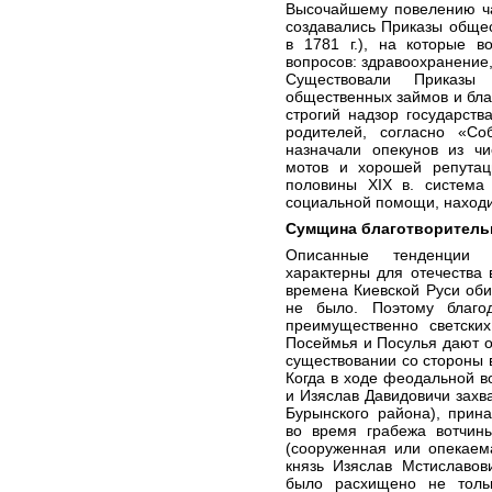
Высочайшему повелению ча
создавались Приказы общес
в 1781 г.), на которые в
вопросов: здравоохранение
Существовали Приказы 
общественных займов и бла
строгий надзор государств
родителей, согласно «Со
назначали опекунов из чи
мотов и хорошей репутац
половины XIX в. система 
социальной помощи, находи
Сумщина благотворитель
Описанные тенденции р
характерны для отечества
времена Киевской Руси об
не было. Поэтому благо
преимущественно светски
Посеймья и Посулья дают о
существовании со стороны 
Когда в ходе феодальной в
и Изяслав Давидовичи захв
Бурынского района), прин
во время грабежа вотчин
(сооруженная или опекаем
князь Изяслав Мстиславов
было расхищено не толь