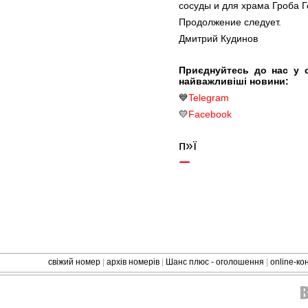
сосуды и для храма Гроба 
Продолжение следует.
Дмитрий Кудинов
Приєднуйтесь до нас у 
найважливіші новини:
💙
Telegram
💛
Facebook
п»ї
свіжий номер
|
архів номерів
|
Шанс плюс - оголошення
|
online-к