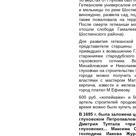
30 верстах от Глухова был 
Гетманским универсалом от 
и мельницы по реке Шостке
винокурню, развела сад, п
также пожаловала на терр
После смерти гетманши мо
отошли слобода Гамалеев
Шосткинского района).
Для развития гетманской
представители старшины. 
приведших к возвышению Глу
стараниями стародубског
глуховского сотника 
Михайловская и Николаевс
глуховчан на строительство
города можно получить и
властями с мастером Мат
кирпича, извести и желез
город платил М.Ефимову
600 руб. «копейками» и 5
артель строителей продов
время можно было купить за
В 1695 г. была заложена 
глуховском Петропавлов
Дмитрия Туптала «пр
глуховских... Максима 
господина Иакова Жур