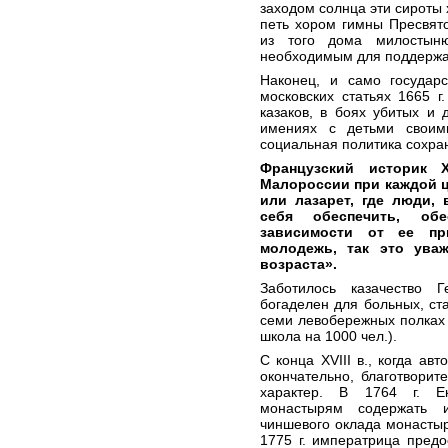
заходом солнца эти сироты
петь хором гимны Пресвято
из того дома милостын
необходимым для поддержа
Наконец, и само государс
московских статьях 1665 г
казаков, в боях убитых и
имениях с детьми своим
социальная политика сохра
Французский историк X
Малороссии при каждой ц
или лазарет, где люди,
себя обеспечить, об
зависимости от ее пр
молодежь, так это ува
возраста».
Заботилось казачество 
богаделен для больных, ста
семи левобережных полках
школа на 1000 чел.).
С конца XVIII в., когда а
окончательно, благотворит
характер. В 1764 г. Ек
монастырям содержать и
чиншевого оклада монастыр
1775 г. императрица предо