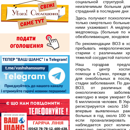
социальной структурой.
неизлечимым больным для
страданий в последние дни 
Здесь получают психологи
только смертельно больные 
ними ухаживают. А медпер
медпомощь (больные по не
обезболивающие, зондовое пи
По рекомендации ВОЗ в хо
пребывать неврологическ
старики с различными х
тяжелой сосудистой патолог
Наш горздрав предла
открыть центр хоспи
помощи в Сумах, прежде в
для онкобольных в после
стадии заболевания. По да
ВОЗ, от различных 
онкологических заболев
ежегодно в мире умирает б
6 миллионов человек. В Ук
регистрируется около 150 
впервые выявленных рак
больных в год, около 100 
если проанализировать
наблюдается рост колич
ежегодно регистрируется