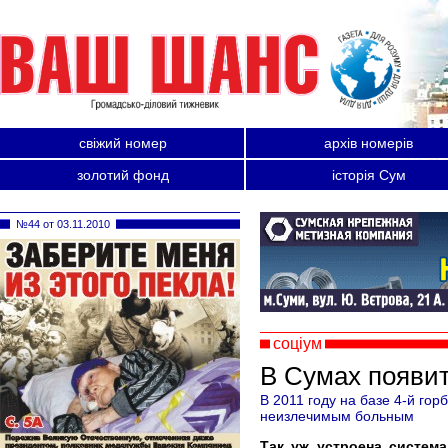
свіжий номер
архів номерів
золотий фонд
історія Сум
№44 от 03.11.2010
соціум
В Сумах появит
В 2011 году на базе 4-й го
неизлечимым больным
Так уж устроена систем