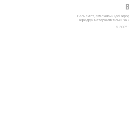
Весь зміст, включаючи ідеї офо
Передрук матеріалів тільки за
© 2005-