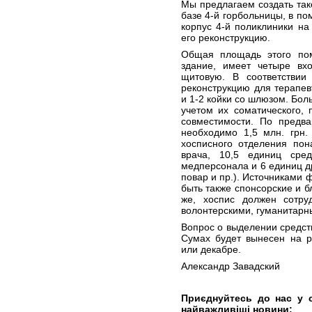
Мы предлагаем создать так
базе 4-й горбольницы, в по
корпус 4-й поликлиники на 
его реконструкцию.
Общая площадь этого пом
здание, имеет четыре вх
щитовую. В соответстви
реконструкцию для терапе
и 1-2 койки со шлюзом. Бо
учетом их соматического, 
совместимости. По предва
необходимо 1,5 млн. грн.
хосписного отделения пон
врача, 10,5 единиц сре
медперсонала и 6 единиц др
повар и пр.). Источниками 
быть также спонсорские и б
же, хоспис должен сотру
волонтерскими, гуманитарн
Вопрос о выделении средст
Сумах будет вынесен на р
или декабре.
Александр Завадский
Приєднуйтесь до нас у 
найважливіші новини: