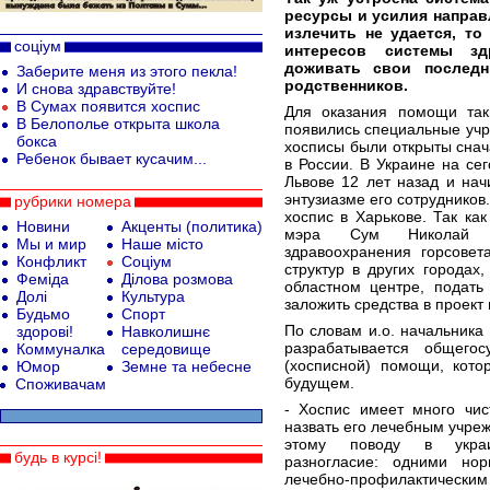
ресурсы и усилия направ
излечить не удается, то
соціум
интересов системы зд
доживать свои послед
Заберите меня из этого пекла!
родственников.
И снова здравствуйте!
В Сумах появится хоспис
Для оказания помощи та
В Белополье открыта школа
появились специальные уч
бокса
хосписы были открыты снач
Ребенок бывает кусачим...
в России. В Украине на се
Львове 12 лет назад и на
энтузиазме его сотрудников
рубрики номера
хоспис в Харькове. Так как
Новини
Акценты (политика)
мэра Сум Николай Т
Мы и мир
Наше місто
здравоохранения горсовет
Конфликт
Соціум
структур в других городах
Феміда
Ділова розмова
областном центре, подать
Долі
Культура
заложить средства в проект
Будьмо
Спорт
По словам и.о. начальника
здорові!
Навколишнє
разрабатывается общегос
Коммуналка
середовище
(хосписной) помощи, кот
Юмор
Земне та небесне
будущем.
Споживачам
- Хоспис имеет много чис
назвать его лечебным учреж
этому поводу в украин
будь в курсі!
разногласие: одними но
лечебно-профилактическ