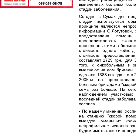
выявленных больных бол
стадии заболевания.
Сегодня в Сумах для пре
стадии используются об
принципе являются непро
информации О.Логутовой, 
предоставлена помощь
проанализировать эконо
проведенных ими в больниц
стоимость одного койко-
стоимость предоставлен
составляет 1729 грн., для 
того, к онкобольным в з
выезжают на дом бригады "
сделали 1383 выезда, то в 
2005-м на предоставл
больным бригадами "скорой"
семь раз больше. На сег
наблюдением участковых
последней стадии заболева
хосписа.
- По нашему мнению, хоспи
на станцию "скорой помо
выездов, уменьшит коли
непрофильное использован
будем иметь также и опред