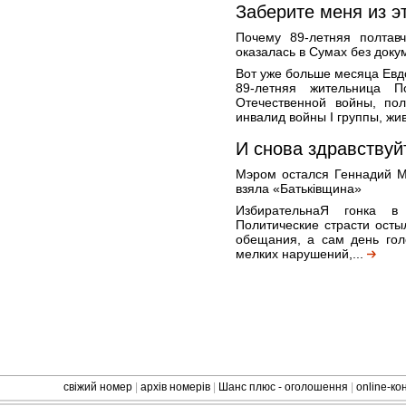
Заберите меня из эт
Почему 89-летняя полтавч
оказалась в Сумах без доку
Вот уже больше месяца Евд
89-летняя жительница П
Отечественной войны, по
инвалид войны I группы, жив
И снова здравствуй
Мэром остался Геннадий М
взяла «Батьківщина»
ИзбирательнаЯ гонка в
Политические страсти остыл
обещания, а сам день гол
мелких нарушений,...
свіжий номер
|
архів номерів
|
Шанс плюс - оголошення
|
online-к