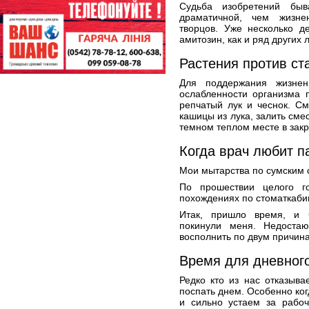
Судьба изобретений бы
драматичной, чем жизне
творцов. Уже несколько д
амитозин, как и ряд других
Растения против ст
Для поддержания жизне
ослабленности организма 
репчатый лук и чеснок. С
кашицы из лука, залить смес
темном теплом месте в закр
Когда врач любит па
Мои мытарства по сумским 
По прошествии целого г
похождениях по стоматкаби
Итак, пришло время, и ч
покинули меня. Недоста
восполнить по двум причина
Время для дневног
Редко кто из нас отказыв
поспать днем. Особенно ко
и сильно устаем за рабоч