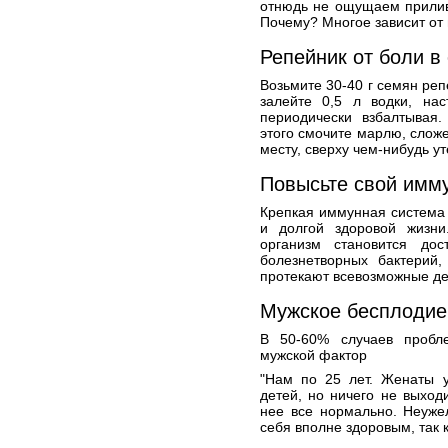
отнюдь не ощущаем прилив
Почему? Многое зависит от 
Репейник от боли в
Возьмите 30-40 г семян реп
залейте 0,5 л водки, на
периодически взбалтывая
этого смочите марлю, сложе
месту, сверху чем-нибудь ут
Повысьте свой имму
Крепкая иммунная система 
и долгой здоровой жизн
организм становится до
болезнетворных бактерий,
протекают всевозможные де
Мужское бесплодие
В 50-60% случаев пробл
мужской фактор
"Нам по 25 лет. Женаты у
детей, но ничего не выходи
нее все нормально. Неуже
себя вполне здоровым, так 