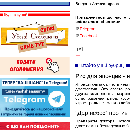
Богдана Александрова
будь в курсі!
Приєднуйтесь до нас у 
найважливіші новини:
💙
Telegram
💛
Facebook
п»ї
читайте у цій рубриці
Рис для японцев - 
Японцы считают, что в нем
долголетия. Это своего р
другие компоненты: марин
супа, жареная рыба, кусо
играет роль не только хлеба,
"Дар небес" против
Препараты доктора Потоп
даже самых безнадежных б