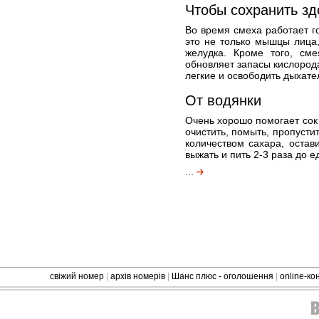
Чтобы сохранить зд
Во время смеха работает г
это не только мышцы лица
желудка. Кроме того, см
обновляет запасы кислорода
легкие и освободить дыхате
От водянки
Очень хорошо помогает сок 
очистить, помыть, пропусти
количеством сахара, остави
выжать и пить 2-3 раза до ед
...
свіжий номер
|
архів номерів
|
Шанс плюс - оголошення
|
online-к