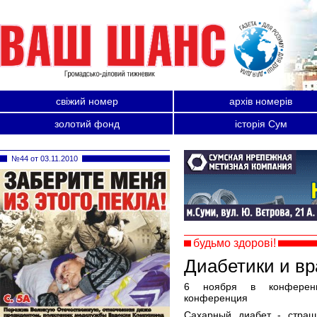
свіжий номер
архів номерів
золотий фонд
історія Сум
№44 от 03.11.2010
будьмо здорові!
Диабетики и вр
6 ноября в конференц
конференция
Сахарный диабет - страш