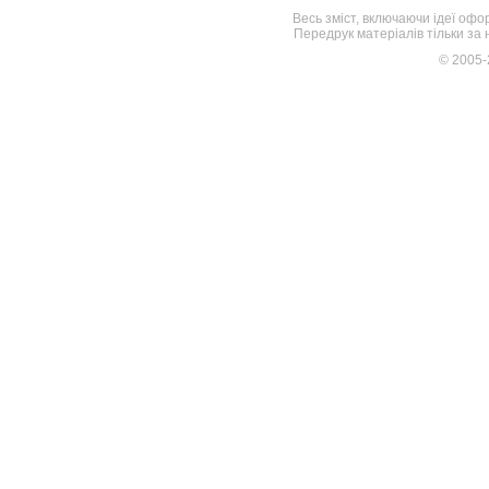
Весь зміст, включаючи ідеї офо
Передрук матеріалів тільки за
© 2005-