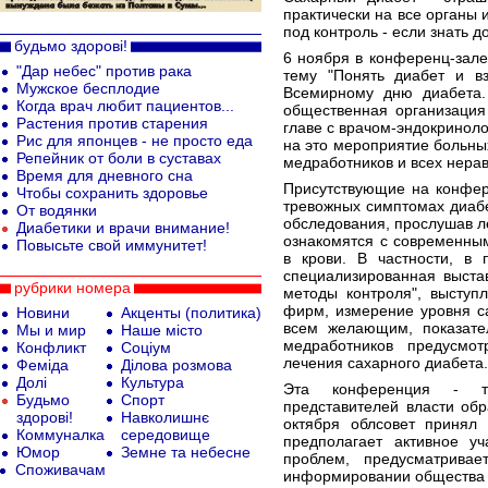
практически на все органы 
под контроль - если знать д
будьмо здорові!
6 ноября в конференц-зал
"Дар небес" против рака
тему "Понять диабет и вз
Мужское бесплодие
Всемирному дню диабета.
Когда врач любит пациентов...
общественная организация
Растения против старения
главе с врачом-эндокрино
Рис для японцев - не просто еда
на это мероприятие больны
Репейник от боли в суставах
медработников и всех нера
Время для дневного сна
Присутствующие на конфер
Чтобы сохранить здоровье
тревожных симптомах диабе
От водянки
обследования, прослушав л
Диабетики и врачи внимание!
ознакомятся с современны
Повысьте свой иммунитет!
в крови. В частности, в
специализированная выста
рубрики номера
методы контроля", выступ
фирм, измерение уровня с
Новини
Акценты (политика)
всем желающим, показате
Мы и мир
Наше місто
медработников предусмо
Конфликт
Соціум
лечения сахарного диабета.
Феміда
Ділова розмова
Долі
Культура
Эта конференция - та
Будьмо
Спорт
представителей власти обр
здорові!
Навколишнє
октября облсовет принял 
Коммуналка
середовище
предполагает активное у
Юмор
Земне та небесне
проблем, предусматривае
Споживачам
информировании общества 