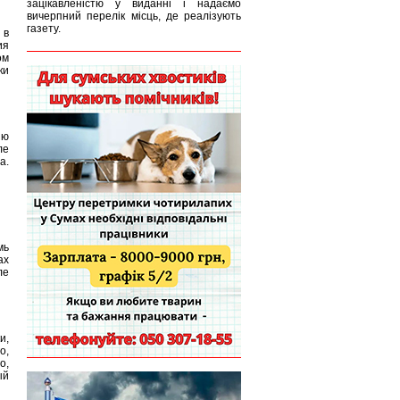
зацікавленістю у виданні і надаємо
вичерпний перелік місць, де реалізують
газету.
 в
ия
ом
ки
ию
ле
а.
мь
ах
ле
и,
о,
о,
ый