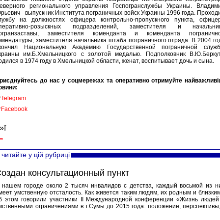
еверного регионального управления Госпогранслужбы Украины. Владим
рьевич - выпускник Института пограничных войск Украины 1996 года. Проход
лужбу на должностях офицера контрольно-пропускного пункта, офице
перативно-розыскных подразделений, заместителя и начальни
огранзаставы, заместителя коменданта и коменданта пограничн
омендатуры, заместителя начальника штаба пограничного отряда. В 2004 го
кончил Национальную Академию Государственной пограничной служ
краины им.Б.Хмельницкого с золотой медалью. Подполковник В.Ю.Берку
одился в 1974 году в Хмельницкой области, женат, воспитывает дочь и сына.
риєднуйтесь до нас у соцмережах та оперативно отримуйте найважливі
овини:

Telegram

Facebook
»ї
читайте у цій рубриці
оздан консультационный пункт
 нашем городе около 2 тысяч инвалидов с детства, каждый восьмой из н
меет умственную отсталость. Как живется таким людям, их родным и близким
б этом говорили участники II Международной конференции «Жизнь людей
мственными ограничениями в г.Сумы до 2015 года: положение, перспективы,.