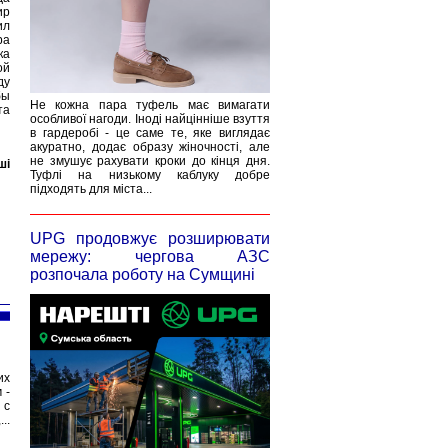
ир
ил
ра
ка
ой
ду
бы
Не кожна пара туфель має вимагати
та
особливої нагоди. Іноді найцінніше взуття
в гардеробі - це саме те, яке виглядає
акуратно, додає образу жіночності, але
не змушує рахувати кроки до кінця дня.
ші
Туфлі на низькому каблуку добре
підходять для міста...
UPG продовжує розширювати
мережу: чергова АЗС
розпочала роботу на Сумщині
их
 -
 с
..