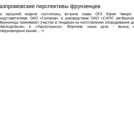
азпромовские перспективы фрунзенцев
а прошлой неделе состоялась встреча главы ОГА Юрия Чмыря
редставителями ОАО «Газпром» и руководством ОАО «СНПО им.Фрунзе
Фрунзенцы принимают участие в тендерах на изготовление оборудования д
Укргаздобычи» и «Укргазтранса». Впрочем, наша цель - выход 
еждународные рынки,...