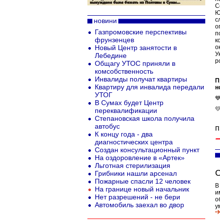
С
Ю
с
новини
о
Газпромовские перспективы
п
фрунзенцев
к
Новый Центр занятости в
о
У
Лебедине
р
Общагу УТОС приняли в
комсобственность
Инвалиды получат квартиры
П
Квартиру для инвалида передали
н
УТОГ

В Сумах будет Центр

переквалификации
Степановская школа получила
автобус
п
К концу года - два
диагностических центра
Создан консультационный пункт
На оздоровление в «Артек»
Льготная стерилизация
С
Грибники нашли арсенал
Пожарные спасли 12 человек
В
На границе новый начальник
и
Нет разрешений - не бери
о
Автомобиль заехал во двор
у