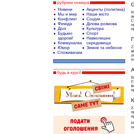
рубрики номера
С
Новини
Акценты (политика)
Н
Мы и мир
Наше місто
а
Конфликт
Соціум
С
Феміда
Ділова розмова
п
Долі
Культура
п
Будьмо
Спорт
здорові!
Навколишнє
П
Коммуналка
середовище
2
Юмор
Земне та небесне
ж
Споживачам
э
п
А
будь в курсі!
К
С
в
п
К
2
п
п
Н
о