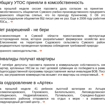
бщагу УТОС приняли в комсобственность
а прошлой неделе сессия горсовета дала согласие на принятие
омсобственность общежития Сумского учебно-производственного предприят
краинского общества слепых, что по проезду Кузнечному, 3. Об эт
ногострадальном общежитии ВШ писал уже не раз. Еще в 2008 году работни
ТОСа,...
ет разрешений - не бери
осэкоинспекция в Сумской области приостановила эксплуатац
есторождения песка, которое разрабатывает фермерское хозяйство воз
.Елисеенково на территории Садовского сельсовета Сумского район
редварительно проведенная проверка соблюдения требований природо-
хранного законодательства...
нвалиды получат квартиры
7 октября депутаты горсовета приняли в коммунальную собственность се
вартир, купленных УКСом за счет целевой субвенции из госбюджета в рамк
бщегосударственной программы предоставления жилья инвалидам ВОВ. Пос
ого, как управление комимущества возьмет эти квартиры на оперативный...
а оздоровление в «Артек»
а прошлой неделе 41 ребенок льготной категории из Ахтырк
еликописаревского, Глуховского, Белопольского, Липоводолинског
ебединского, Недригайловского, Путивльского, Середино-Будског
осткинского районов отправился на отдых к морю - в знаменит
еждународный детский центр...