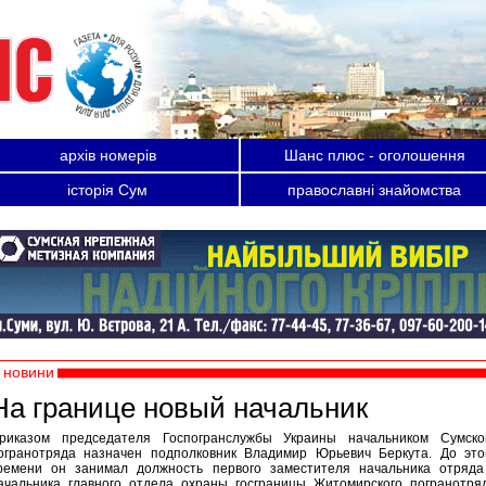
архів номерів
Шанс плюс - оголошення
історія Сум
православні знайомства
новини
На границе новый начальник
риказом председателя Госпогранслужбы Украины начальником Сумско
огранотряда назначен подполковник Владимир Юрьевич Беркута. До это
ремени он занимал должность первого заместителя начальника отряда
ачальника главного отдела охраны госграницы Житомирского погранотря