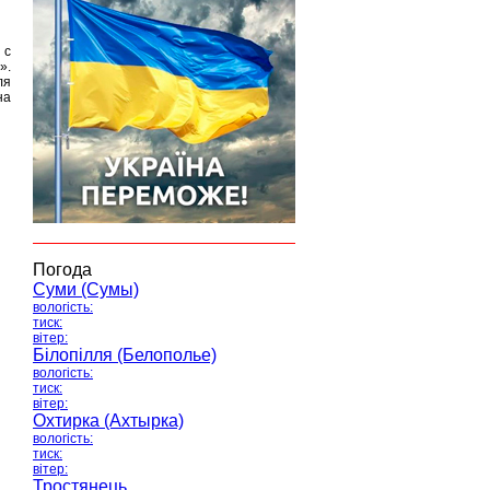
 с
».
ля
на
Погода
Суми (Сумы)
вологість:
тиск:
вітер:
Білопілля (Белополье)
вологість:
тиск:
вітер:
Охтирка (Ахтырка)
вологість:
тиск:
вітер:
Тростянець