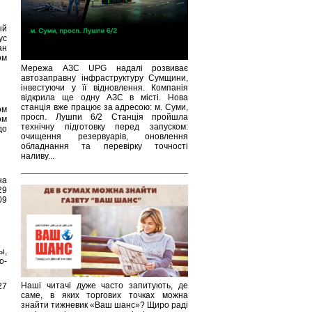
ый
ус
ан
ом
Мережа АЗС UPG надалі розвиває
автозаправну інфраструктуру Сумщини,
інвестуючи у її відновлення. Компанія
відкрила ще одну АЗС в місті. Нова
станція вже працює за адресою: м. Суми,
ом
просп. Лушпи 6/2 Станція пройшла
ом
технічну підготовку перед запуском:
до
очищення резервуарів, оновлення
обладнання та перевірку точності
наливу...
на
29
09
ы,
о-
Наші читачі дуже часто запитують, де
27
саме, в яких торгових точках можна
знайти тижневик «Ваш шанс»? Щиро раді