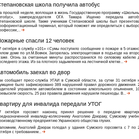
тепановская школа получила автобус
а прошлой неделе, воплощая в жизнь Государственную программу «Школьн
втобус», зампредседателя ОГА Тамара Ищенко передала автоб
тепановской школе. Также ученикам Степановской школы был презентов
рофориентационный терминал, который поможет им определиться с выбор
рофессии,...
ожарные спасли 12 человек
7 октября в службу «101» г.Сумы поступило сообщение о пожаре в 5-этажн
илом доме по ул.М.Вовчок. Загорелась электрощитовая в подъезде на втор
таже. Огонь за считанные минуты распространился по силовому кабелю 
оследнего этажа. Из-за плотного задымления на лестничной клетке...
втомобиль заехал во двор
ак сообщает пресс-служба УГАИ в Сумской области, за сутки 31 октября 
умщине было зафиксировано 389 нарушений правил дорожного движения. 
одителей управляли автомобилем в состоянии алкогольного опьянения, 1
ревысили скорость. 25 раз правила движения нарушили пешеходы. В...
вартиру для инвалида передали УТОГ
7 октября горсовет наконец принял решение о передаче квартир
редназначенной инвалиду-колясочнику Анатолию Дзюраку, Сумскому учебн
роизводственному предприятию Украинского общества глухих.
апомним, Анатолий Дзюрак голодал у здания Сумского горсовета с 7 по 
ктября с требованием...