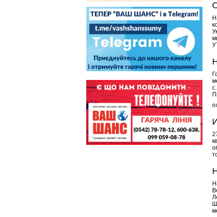
О
Н
к
У
м
У
Н
Г
м
с
П
о
И
2
к
о
т
Н
Н
В
Л
Ш
м