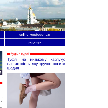
online-конференція
редакція
будь в курсі!
Туфлі на низькому каблуку:
елегантність, яку зручно носити
щодня
го
го
 -
да