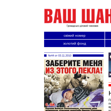
свіжий номер
золотий фонд
№44 от 03.11.2010
П
п
в
н