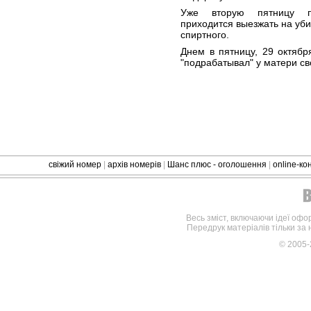
Уже вторую пятницу по
приходится выезжать на уби
спиртного.
Днем в пятницу, 29 октябр
"подрабатывал" у матери св
свіжий номер
|
архів номерів
|
Шанс плюс - оголошення
|
online-к
Весь зміст, включаючи ідеї офо
Передрук матеріалів тільки за
© 2005-