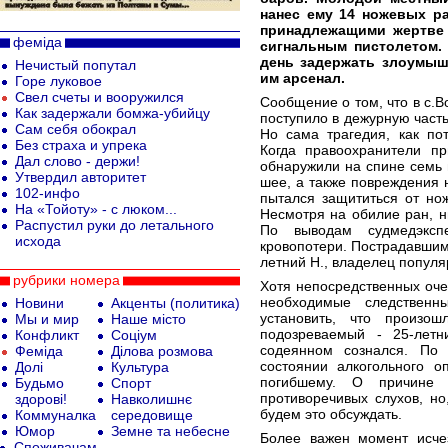
нанес ему 14 ножевых ра
принадлежащими жертве
феміда
сигнальным пистолетом.
день задержать злоумыш
Нечистый попутал
им арсенал.
Горе луковое
Cвел счеты и вооружился
Сообщение о том, что в с.
Как задержали бомжа-убийцу
поступило в дежурную часть
Сам себя обокрал
Но сама трагедия, как по
Без страха и упрека
Когда правоохранители п
Дал слово - держи!
обнаружили на спине семь 
Утвердил авторитет
шее, а также повреждения 
102-инфо
пытался защититься от но
На «Тойоту» - с люком...
Несмотря на обилие ран, н
Распустил руки до летального
По выводам судмедэкспе
исхода
кровопотери. Пострадавшим 
летний Н., владелец популя
рубрики номера
Хотя непосредственных оч
необходимые следственн
Новини
Акценты (политика)
установить, что произо
Мы и мир
Наше місто
подозреваемый - 25-летн
Конфликт
Соціум
содеянном сознался. По
Феміда
Ділова розмова
состоянии алкогольного о
Долі
Культура
погибшему. О причине
Будьмо
Спорт
противоречивых слухов, но
здорові!
Навколишнє
будем это обсуждать.
Коммуналка
середовище
Юмор
Земне та небесне
Более важен момент исче
Споживачам