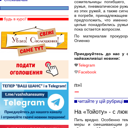
сожительницы погибшего,
ружья, пневматическое ружь
из этих ружей, а также си
в погребе, принадлежащем
будь в курсі!
предположить, что именно
целью понадобились ружья
пока остается вопросом.
По материалам прокурор
Огиенко
Приєднуйтесь до нас у 
найважливіші новини:
💙
Telegram
💛
Facebook
п»ї
читайте у цій рубриці
На «Тойоту» - с люк
Пить вредно. Особенно те
меры и смешивающим ра