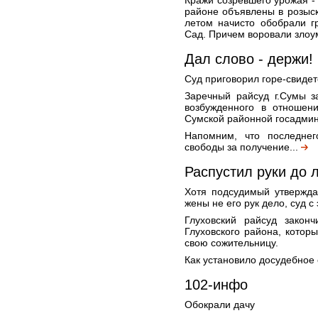
Кражи созревшего урожая -
районе объявлены в розыск
летом начисто обобрали г
Сад. Причем воровали злоу
Дал слово - держи!
Суд приговорил горе-свидет
Заречный райсуд г.Сумы з
возбужденного в отношен
Сумской районной госадмин
Напомним, что последне
свободы за получение...
Распустил руки до 
Хотя подсудимый утвержда
жены не его рук дело, суд с
Глуховский райсуд закон
Глуховского района, котор
свою сожительницу.
Как установило досудебное 
102-инфо
Обокрали дачу