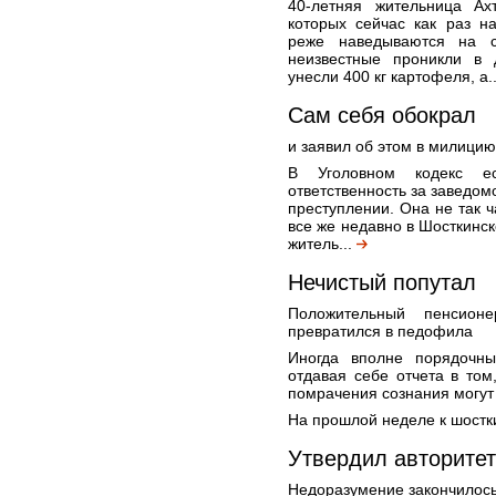
40-летняя жительница Ах
которых сейчас как раз н
реже наведываются на с
неизвестные проникли в 
унесли 400 кг картофеля, а.
Сам себя обокрал
и заявил об этом в милицию
В Уголовном кодекс ес
ответственность за заведо
преступлении. Она не так ч
все же недавно в Шосткинс
житель...
Нечистый попутал
Положительный пенсион
превратился в педофила
Иногда вполне порядочны
отдавая себе отчета в том
помрачения сознания могут
На прошлой неделе к шостк
Утвердил авторитет
Недоразумение закончилось