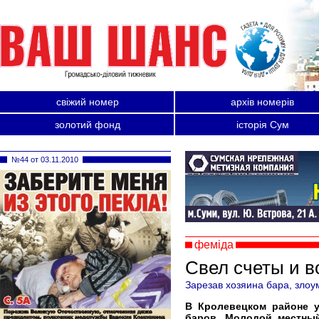
свіжий номер
архів номерів
золотий фонд
історія Сум
№44 от 03.11.2010
феміда
Cвел счеты и 
Зарезав хозяина бара, злоу
В Кролевецком районе у
баров. Молодой местный