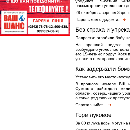
убедился 19-летний жит
рассмотрение уголовного де
28 октября завершил Зареч
Парень жил с дедом и...
Без страха и упрека
Подростки ограбили бабушк
На прошлой неделе пр
возбуждено уголовное дело 
его 15-летних подруг. Хотя
узнали о нем правоохраните
Как задержали бом
Установить его местонахож
В прошлом номере ВШ мы
Сумского райотдела мили
области, совершившего уби
а также ряд тяжких преступ
Спрятавшийся...
Горе луковое
За 60 кг лука воры могут на