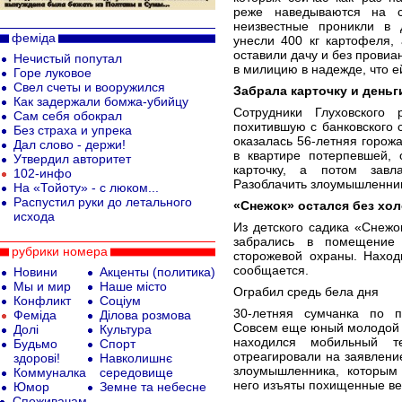
реже наведываются на с
неизвестные проникли в 
феміда
унесли 400 кг картофеля,
оставили дачу и без провиа
Нечистый попутал
в милицию в надежде, что е
Горе луковое
Cвел счеты и вооружился
Забрала карточку и деньг
Как задержали бомжа-убийцу
Сотрудники Глуховского 
Сам себя обокрал
похитившую с банковского 
Без страха и упрека
оказалась 56-летняя горож
Дал слово - держи!
в квартире потерпевшей,
Утвердил авторитет
карточку, а потом завл
102-инфо
Разоблачить злоумышленни
На «Тойоту» - с люком...
Распустил руки до летального
«Снежок» остался без хо
исхода
Из детского садика «Снежо
забрались в помещение 
рубрики номера
сторожевой охраны. Наход
сообщается.
Новини
Акценты (политика)
Мы и мир
Наше місто
Ограбил средь бела дня
Конфликт
Соціум
30-летняя сумчанка по 
Феміда
Ділова розмова
Совсем еще юный молодой че
Долі
Культура
находился мобильный те
Будьмо
Спорт
отреагировали на заявлени
здорові!
Навколишнє
злоумышленника, которым 
Коммуналка
середовище
него изъяты похищенные в
Юмор
Земне та небесне
Споживачам