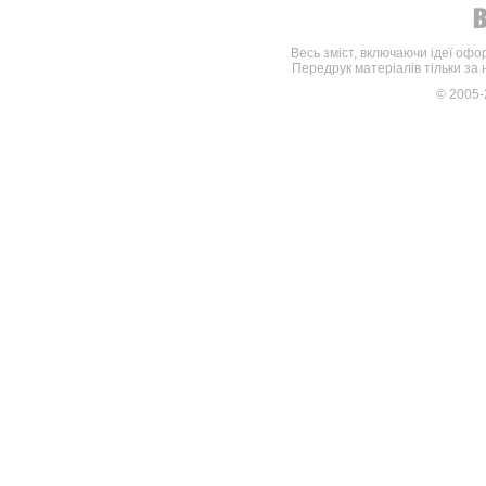
Весь зміст, включаючи ідеї офо
Передрук матеріалів тільки за
© 2005-