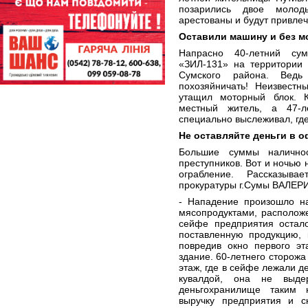
позарились двое молод
арестованы и будут привлеч
Оставили машину и без мо
Напрасно 40-летний сум
«ЗИЛ-131» на территории 
Сумского района. Вед
похозяйничать! Неизвест
утащил моторный блок. 
местный житель, а 47-л
специально выслеживал, где
Не оставляйте деньги в 
Большие суммы наличнос
преступников. Вот и ночью 
ограбление. Рассказыва
прокуратуры г.Сумы ВАЛЕ
- Нападение произошло н
мясопродуктами, расположе
сейфе предприятия остало
поставленную продукцию,
повредив окно первого эт
здание. 60-летнего сторожа
этаж, где в сейфе лежали д
кувалдой, она не выде
деньгохранилище таким 
выручку предприятия и с