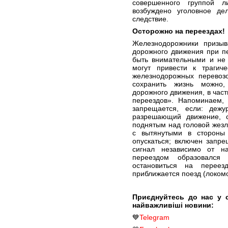
совершенного группой 
возбуждено уголовное де
следствие.
Осторожно на переездах!
Железнодорожники призыв
дорожного движения при п
быть внимательными и не 
могут привести к трагич
железнодорожных перевозо
сохранить жизнь можно,
дорожного движения, в час
переездов». Напоминаем,
запрещается, если: деж
разрешающий движение, 
поднятым над головой жез
с вытянутыми в стороны
опускаться; включен запр
сигнал независимо от н
переездом образовался 
остановиться на переез
приближается поезд (локомо
Приєднуйтесь до нас у 
найважливіші новини:
💙
Telegram