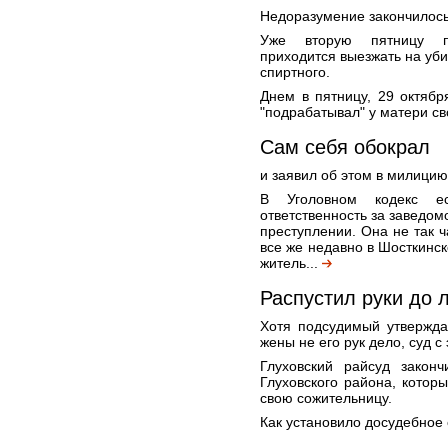
Недоразумение закончилось
Уже вторую пятницу по
приходится выезжать на уби
спиртного.
Днем в пятницу, 29 октябр
"подрабатывал" у матери св
Сам себя обокрал
и заявил об этом в милицию
В Уголовном кодекс ес
ответственность за заведо
преступлении. Она не так ч
все же недавно в Шосткинс
житель...
Распустил руки до 
Хотя подсудимый утвержда
жены не его рук дело, суд с
Глуховский райсуд закон
Глуховского района, котор
свою сожительницу.
Как установило досудебное 