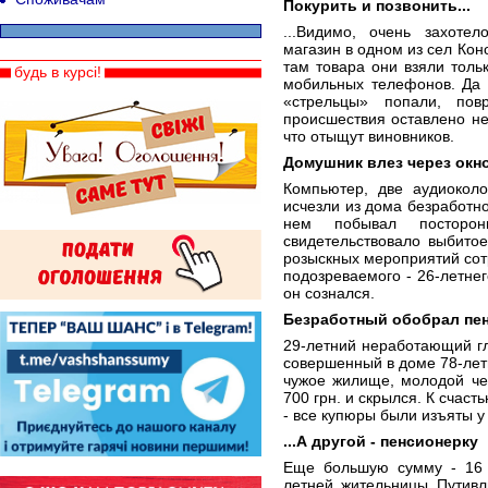
Покурить и позвонить...
...Видимо, очень захоте
магазин в одном из сел Кон
там товара они взяли толь
будь в курсі!
мобильных телефонов. Да 
«стрельцы» попали, пов
происшествия оставлено не
что отыщут виновников.
Домушник влез через окн
Компьютер, две аудиоколо
исчезли из дома безработно
нем побывал посторон
свидетельствовало выбито
розыскных мероприятий сот
подозреваемого - 26-летне
он сознался.
Безработный обобрал пен
29-летний неработающий гл
совершенный в доме 78-лет
чужое жилище, молодой чел
700 грн. и скрылся. К счаст
- все купюры были изъяты у
...А другой - пенсионерку
Еще большую сумму - 16 т
летней жительницы Путивл