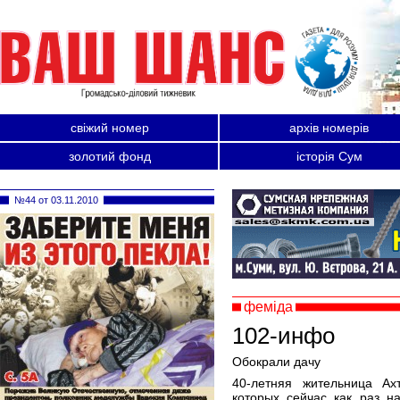
свіжий номер
архів номерів
золотий фонд
історія Сум
№44 от 03.11.2010
феміда
102-инфо
Обокрали дачу
40-летняя жительница Ах
которых сейчас как раз н