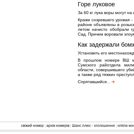
Горе луковое
За 60 кг лука воры могут на
Кражи созревшего урожая -
районе объявлены в розыск
летом начисто обобрали г
Сад. Причем воровали злоу
Как задержали бом
Установить его местонахож
В прошлом номере ВШ мы
Сумского райотдела мили
области, совершившего уби
а также ряд тяжких преступ
Спрятавшийся...
свіжий номер
|
архів номерів
|
Шанс плюс - оголошення
|
online-к