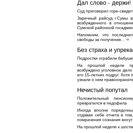
Дал слово - держи!
Суд приговорил горе-свидет
Заречный райсуд г.Сумы з
возбужденного в отношен
Сумской районной госадмин
Напомним, что последне
свободы за получение...
Без страха и упрека
Подростки ограбили бабушк
На прошлой неделе пр
возбуждено уголовное дело 
его 15-летних подруг. Хотя
узнали о нем правоохраните
Нечистый попутал
Положительный пенсион
превратился в педофила
Иногда вполне порядочны
отдавая себе отчета в том
помрачения сознания могут
На прошлой неделе к шостк