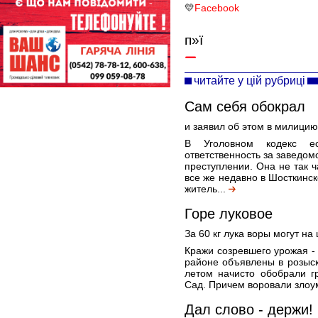
💛
Facebook
п»ї
читайте у цій рубриці
Сам себя обокрал
и заявил об этом в милицию
В Уголовном кодекс ес
ответственность за заведо
преступлении. Она не так ч
все же недавно в Шосткинс
житель...
Горе луковое
За 60 кг лука воры могут на
Кражи созревшего урожая -
районе объявлены в розыск
летом начисто обобрали г
Сад. Причем воровали злоу
Дал слово - держи!