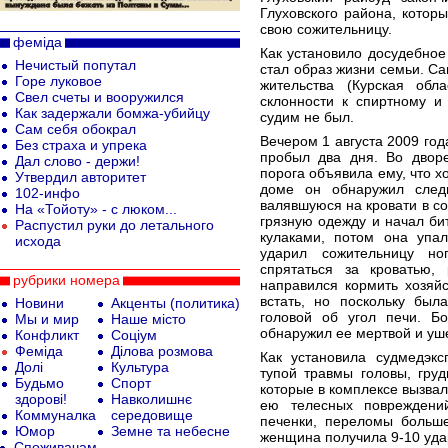
Глуховского района, котор
свою сожительницу.
феміда
Как установило досудебное
Нечистый попутал
стал образ жизни семьи. С
Горе луковое
жительства (Курская обла
Cвел счеты и вооружился
склонности к спиртному и
Как задержали бомжа-убийцу
судим не был.
Сам себя обокрал
Вечером 1 августа 2009 год
Без страха и упрека
пробыл два дня. Во дворе
Дал слово - держи!
порога объявила ему, что х
Утвердил авторитет
доме он обнаружил след
102-инфо
валявшуюся на кровати в со
На «Тойоту» - с люком...
грязную одежду и начал бит
Распустил руки до летального
кулаками, потом она упал
исхода
ударил сожительницу но
спрятаться за кроватью,
рубрики номера
направился кормить хозяй
встать, но поскольку был
Новини
Акценты (политика)
головой об угол печи. Б
Мы и мир
Наше місто
обнаружил ее мертвой и уше
Конфликт
Соціум
Феміда
Ділова розмова
Как установила судмедэкс
Долі
Культура
тупой травмы головы, гру
Будьмо
Спорт
которые в комплексе вызва
здорові!
Навколишнє
ею телесных повреждени
Коммуналка
середовище
печенки, переломы больше
Юмор
Земне та небесне
женщина получила 9-10 удар
Споживачам