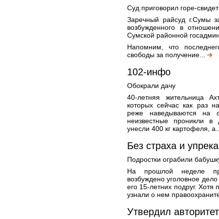
Суд приговорил горе-свидет
Заречный райсуд г.Сумы з
возбужденного в отношен
Сумской районной госадмин
Напомним, что последне
свободы за получение...
102-инфо
Обокрали дачу
40-летняя жительница Ах
которых сейчас как раз н
реже наведываются на с
неизвестные проникли в 
унесли 400 кг картофеля, а.
Без страха и упрека
Подростки ограбили бабушк
На прошлой неделе пр
возбуждено уголовное дело 
его 15-летних подруг. Хотя
узнали о нем правоохраните
Утвердил авторитет