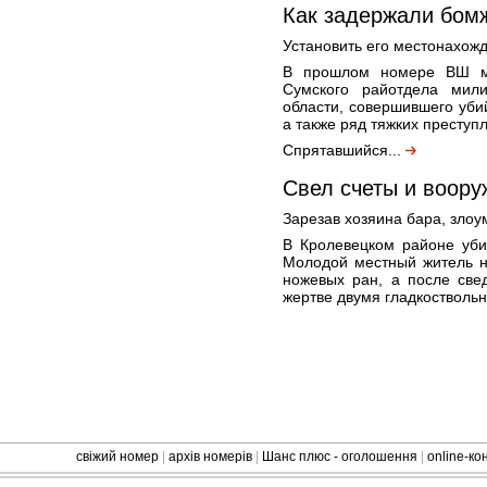
Как задержали бом
Установить его местонахож
В прошлом номере ВШ мы
Сумского райотдела мили
области, совершившего уби
а также ряд тяжких преступ
Спрятавшийся...
Cвел счеты и воору
Зарезав хозяина бара, злоу
В Кролевецком районе уби
Молодой местный житель н
ножевых ран, а после све
жертве двумя гладкостволь
свіжий номер
|
архів номерів
|
Шанс плюс - оголошення
|
online-к