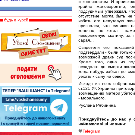
и конечностям. И происхож
крайне маловероятно, о
подсудимый утверждал, что
отсутствие могла быть не 
будь в курсі!
избить его непутевую же
признался, что синяков 
конечно, не хотел - наме
некормленую скотину, за т
сарая...
Свидетели его показани
подтвердили - были только 
возможной драке суд посч
Кроме того, одна из по
незадолго до смерти жало
когда-нибудь забьет до с
уехать к сыну на север.
Исходя из всех собранных
ст.121 УК Украины приговор
возмещению матери убитой 2
- морального.
Руслана Рябинина
Приєднуйтесь до нас у 
найважливіші новини:
💙
Telegram