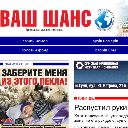
свіжий номер
архів номерів
золотий фонд
історія Сум
№44 от 03.11.2010
феміда
Распустил руки
Хотя подсудимый утвержда
жены не его рук дело, суд с
Глуховский райсуд закон