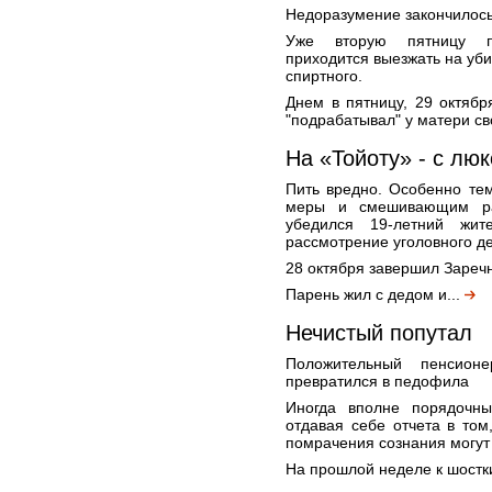
Недоразумение закончилось
Уже вторую пятницу по
приходится выезжать на уби
спиртного.
Днем в пятницу, 29 октябр
"подрабатывал" у матери св
На «Тойоту» - с люк
Пить вредно. Особенно те
меры и смешивающим ра
убедился 19-летний жит
рассмотрение уголовного де
28 октября завершил Зареч
Парень жил с дедом и...
Нечистый попутал
Положительный пенсион
превратился в педофила
Иногда вполне порядочны
отдавая себе отчета в том
помрачения сознания могут
На прошлой неделе к шостк