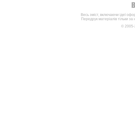
Весь зміст, включаючи ідеї офо
Передрук матеріалів тільки за
© 2005-