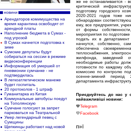
же не останавливается - 
критической инфраструк
подготовку городского хоз
новини
2020-2021 годов тоже н
Арендаторов комимущества на
обнародован соответствую
время карантина освободят от
ему, все предприятия, учре
арендной платы
от формы собственности
Наполнение бюджета в Сумах -
мероприятия по подготовке 
под угрозой
подать их в департамент 
В Сумах начнется подготовка к
начнутся, собственно, с
зиме
обеспечена своевременн
Сумские депутаты будут
теплоснабжения, электрос
собираться на сессии в режиме
жилфонда, заведений о
видеоконференции
необходимые работы должн
Информация об умершей от
готовности по каждому об
пневмонии сумчанке - не
комиссию по контролю подг
подтвердилась
осенне-зимний период 2
В легкоатлетическом манеже
департамента инфраструкту
будет госпиталь
20 протоколов - 1 штраф
Гуманитарка из Китая
Приєднуйтесь до нас у 
Коммунальные автобусы поедут
найважливіші новини:
на Тополянскую
💙
Telegram
Сумчане голосуют за запрет
парковаться на Театральной
💛
Facebook
Умер легендарный певец с
Сумщины
п»ї
Щепкинцы работают над новой