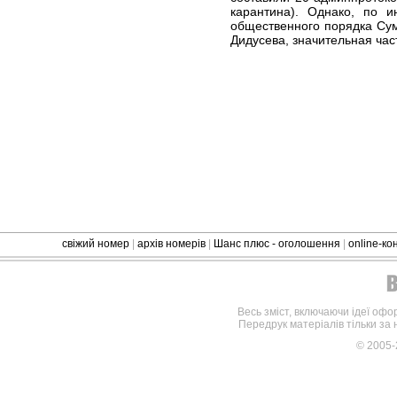
карантина). Однако, по 
общественного порядка Су
Дидусева, значительная час
свіжий номер
|
архів номерів
|
Шанс плюс - оголошення
|
online-к
Весь зміст, включаючи ідеї офо
Передрук матеріалів тільки за
© 2005-