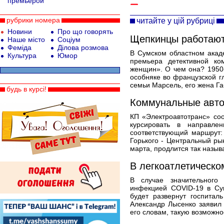
премьерой
рубрики номера
читайте у цій рубриці
Новини
Про що говорять
Щепкинцы работают
Наше місто
Соціум
Феміда
Ділова розмова
В Сумском областном акад
Культура
Юмор
премьера детективной к
женщин». О чем она? 1950-
особняке во французской гл
семьи Марсель, его жена Габ
будь в курсі!
Коммунальные авто
КП «Электроавтотранс» со
курсировать в направле
соответствующий маршрут: 
Горького - Центральный рын
марта, продлится так назыв
В легкоатлетическо
В случае значительного 
инфекцией COVID-19 в Су
будет развернут госпитал
Александр Лысенко заявил
его словам, такую возможно