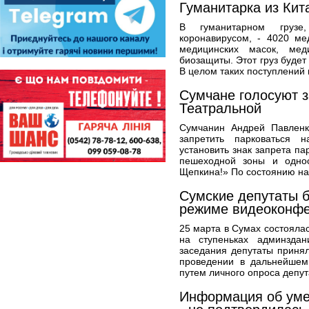
Гуманитарка из Кит
В гуманитарном грузе
коронавирусом, - 4020 ме
медицинских масок, мед
биозащиты. Этот груз буде
В целом таких поступлений в
Сумчане голосуют з
Театральной
Сумчанин Андрей Павленк
запретить парковаться 
установить знак запрета па
пешеходной зоны и однос
Щепкина!» По состоянию на
Сумские депутаты б
режиме видеоконф
25 марта в Сумах состоялас
на ступеньках админзда
заседания депутаты приня
проведении в дальнейшем
путем личного опроса депут
Информация об уме