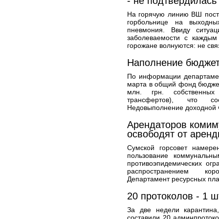
- не подтвердилась
На горячую линию ВШ пост
горбольнице на выходны
пневмония. Ввиду ситуац
заболеваемости с каждым
горожане волнуются: не свя
Наполнение бюджета
По информации департамен
марта в общий фонд бюдже
млн. грн. собственны
трансфертов), что со
Недовыполнение доходной ч
Арендаторов комим
освободят от аренд
Сумской горсовет намере
пользование коммунальн
противоэпидемических огр
распространением кор
Департамент ресурсных пла
20 протоколов - 1 
За две недели карантина
составили 20 админпротоко