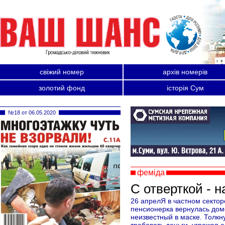
свіжий номер
архів номерів
золотий фонд
історія Сум
№18 от 06.05.2020
феміда
С отверткой - 
26 апрелЯ в частном сектор
пенсионерка вернулась домо
неизвестный в маске. Толкн