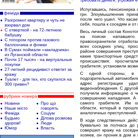
требовать деньги, угрожая е
Испугавшись, пенсионерка 
феміда
грн. Злоумышленник прих
после чего ушел. Что касае
Разгромил квартиру и чуть не
себя, пошла к соседям и от
взорвал дом
С отверткой - на 72-летнюю
Весь личный состав Коното
бабушку
на поиски напавшего.
С топором против газового
правоохранители отработа
баллончика и фомки
всех соседних улиц; про
В Сумах поймали «закладчика»
районе совершения преступ
из Луганской области
какие транспортные средс
Почти 17 тысяч - на виртуальные
происшествия; просчита
покупки
грабителя; установили воз
27-летний рецидивист ответит за
С одной стороны, в п
кражу
подозрительный автомобиль
Туалет - для тех, кто скупился на
адрес регистрации уд
300 гривен?
видеонаблюдения. С другой 
получили информацию о че
рубрики номера
совершению нападения. А 
самого грабителя. Им о
Новини
Про що
области, который в прошл
Наше місто
говорять
аналогичных преступлений.
Феміда
Соціум
Будьмо
Ділова розмова
В ходе следственных дейс
здорові!
Люди
буквально за полчаса до 
Юмор
Власть
совершил кражу на соседн
хозяев, он проник в дом и