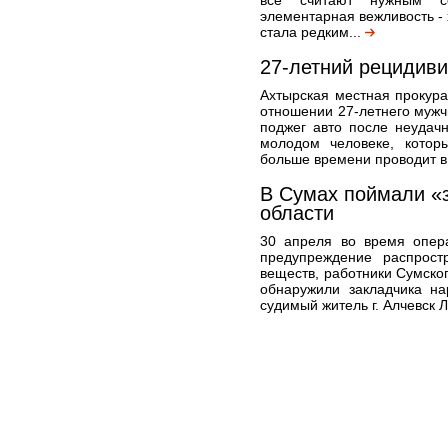
все считают нужным с
элементарная вежливость - 
стала редким...
27-летний рецидиви
Ахтырская местная прокур
отношении 27-летнего мужч
поджег авто после неудач
молодом человеке, котор
больше времени проводит в 
В Сумах поймали «з
области
30 апреля во время опер
предупреждение распрост
веществ, работники Сумско
обнаружили закладчика на
судимый житель г. Алчевск Л