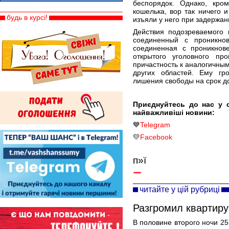
беспорядок. Однако, кро
кошелька, вор так ничего 
будь в курсі!
изъяли у него при задержан
Действия подозреваемого 
соединенный с проникнов
соединенная с проникнов
открытого уголовного пр
причастность к аналогичны
других областей. Ему гро
лишения свободы на срок д
Приєднуйтесь до нас у 
найважливіші новини:
💙
Telegram
💛
Facebook
п»ї
читайте у цій рубриці
Разгромил квартиру
В половине второго ночи 2