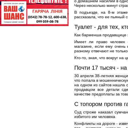
о домашнем насилии в одной
Через несколько минут стра
В подъезде, на 8-м этаже
рассказала, что ее пьяный с
Туалет - для тех, к
Как барменша продавщице з
Имеет ли право человек 
магазине, если ему очень 
разному отвечают не только
Кто-то, зная, что вокруг на 
Почти 17 тысяч - н
30 апреля 38-летняя женщи
что попала в мошенническую
на одном из сайтов нашла 
продавцом все детали сде
качестве предоплаты за това
С топором против г
Суд строже наказал сумчан
избитого им человека
Конфликты на дороге - изве