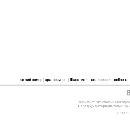
свіжий номер
|
архів номерів
|
Шанс плюс - оголошення
|
online-к
Весь зміст, включаючи ідеї офо
Передрук матеріалів тільки за
© 2005-