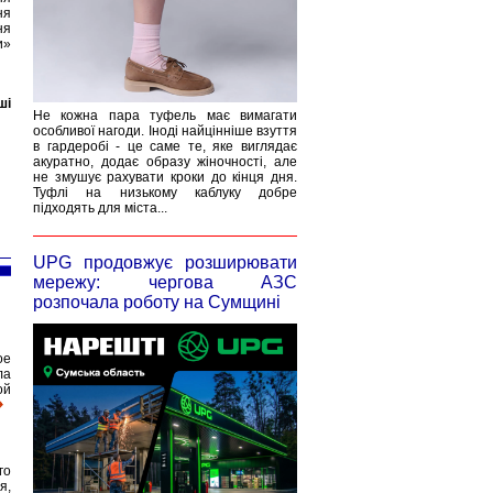
ня
ня
и»
ші
Не кожна пара туфель має вимагати
особливої нагоди. Іноді найцінніше взуття
в гардеробі - це саме те, яке виглядає
акуратно, додає образу жіночності, але
не змушує рахувати кроки до кінця дня.
Туфлі на низькому каблуку добре
підходять для міста...
UPG продовжує розширювати
мережу: чергова АЗС
розпочала роботу на Сумщині
ое
ла
ой
го
я,