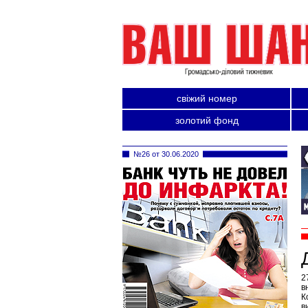
свіжий номер
золотий фонд
№26 от 30.06.2020
2
в
К
в