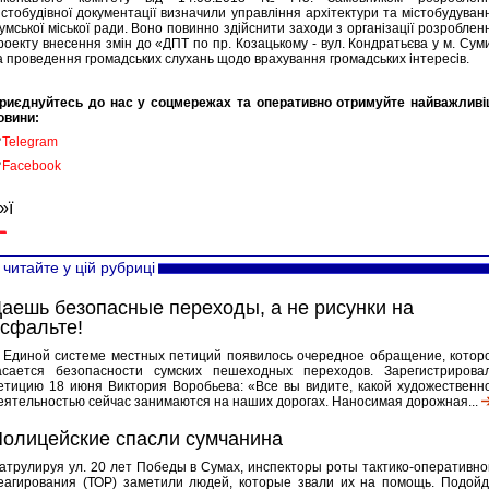
істобудівної документації визначили управління архітектури та містобудуван
умської міської ради. Воно повинно здійснити заходи з організації розроблен
роекту внесення змін до «ДПТ по пр. Козацькому - вул. Кондратьєва у м. Сум
а проведення громадських слухань щодо врахування громадських інтересів.
риєднуйтесь до нас у соцмережах та оперативно отримуйте найважливі
овини:

Telegram

Facebook
»ї
читайте у цій рубриці
аешь безопасные переходы, а не рисунки на
сфальте!
 Единой системе местных петиций появилось очередное обращение, котор
асается безопасности сумских пешеходных переходов. Зарегистрирова
етицию 18 июня Виктория Воробьева: «Все вы видите, какой художественн
еятельностью сейчас занимаются на наших дорогах. Наносимая дорожная...
олицейские спасли сумчанина
атрулируя ул. 20 лет Победы в Сумах, инспекторы роты тактико-оперативно
еагирования (ТОР) заметили людей, которые звали их на помощь. Подойд