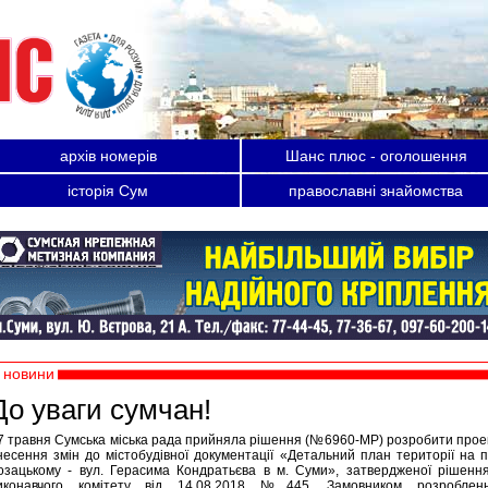
архів номерів
Шанс плюс - оголошення
історія Сум
православні знайомства
новини
До уваги сумчан!
7 травня Сумська міська рада прийняла рішення (№6960-МР) розробити прое
несення змін до містобудівної документації «Детальний план території на п
озацькому - вул. Герасима Кондратьєва в м. Суми», затвердженої рішенн
иконавчого комітету від 14.08.2018 №445. Замовником розроблен