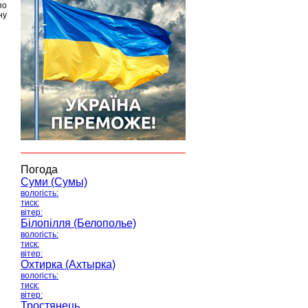
по
ну
Погода
Суми (Сумы)
вологість:
тиск:
вітер:
Білопілля (Белополье)
вологість:
тиск:
вітер:
Охтирка (Ахтырка)
вологість:
тиск:
вітер:
Тростянець