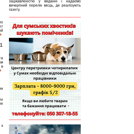
зацікавленістю у виданні і надаємо
вичерпний перелік місць, де реалізують
газету.
по
ет
ой
1
та
ам
 в
ии
ты
же
 к