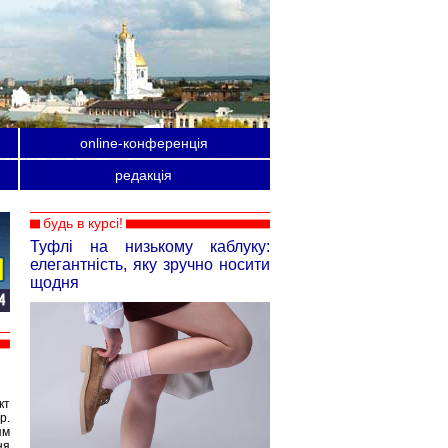
online-конференція
редакція
будь в курсі!
Туфлі на низькому каблуку:
елегантність, яку зручно носити
щодня
кт
р.
ям
ня