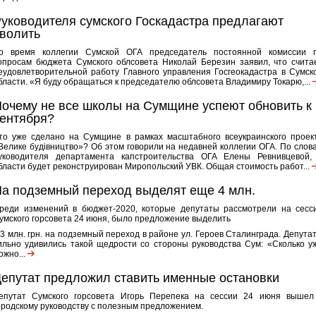
уководителя сумского Госкадастра предлагают
волить
о время коллегии Сумской ОГА председатель постоянной комиссии 
опросам бюджета Сумского облсовета Николай Березин заявил, что счита
еудовлетворительной работу Главного управления Госгеокадастра в Сумск
бласти. «Я буду обращаться к председателю облсовета Владимиру Токарю,...
очему не все школы на Сумщине успеют обновить к 
ентября?
то уже сделано на Сумщине в рамках масштабного всеукраинского проек
Велике будівництво»? Об этом говорили на недавней коллегии ОГА. По слов
уководителя департамента капстроительства ОГА Елены Ревнивцевой,
бласти будет реконструирован Миропольский УВК. Общая стоимость работ...
а подземный переход выделят еще 4 млн.
реди изменений в бюджет-2020, которые депутаты рассмотрели на сесс
умского горсовета 24 июня, было предложение выделить
,3 млн. грн. на подземный переход в районе ул. Героев Сталинграда. Депута
ильно удивились такой щедрости со стороны руководства Сум: «Сколько у
ожно...
епутат предложил ставить именные остановки
епутат Сумского горсовета Игорь Перепека на сессии 24 июня вышел
ородскому руководству с полезным предложением.