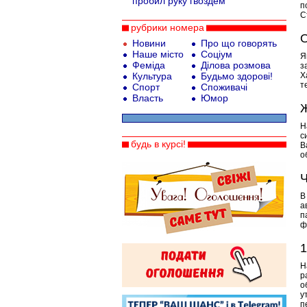
пробил руку гвоздем
п
С
рубрики номера
О
Новини
Про що говорять
Наше місто
Соціум
Я
Феміда
Ділова розмова
з
Культура
Будьмо здорові!
Х
т
Спорт
Споживачі
Власть
Юмор
Ж
Н
с
будь в курсі!
В
о
Ч
В
а
п
ф
1
Н
р
о
у
п