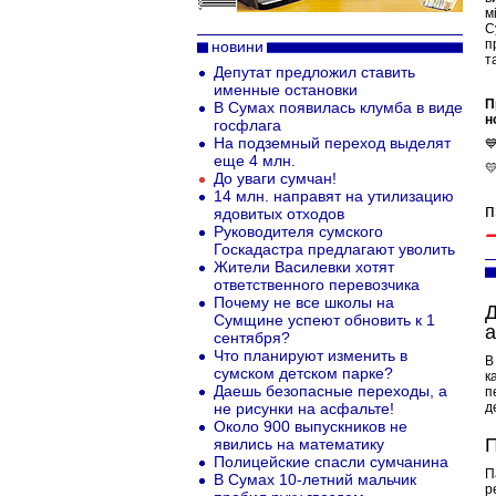
м
С
п
новини
т
Депутат предложил ставить
именные остановки
П
В Сумах появилась клумба в виде
н
госфлага
На подземный переход выделят

еще 4 млн.

До уваги сумчан!
14 млн. направят на утилизацию
п
ядовитых отходов
Руководителя сумского
Госкадастра предлагают уволить
Жители Василевки хотят
ответственного перевозчика
Почему не все школы на
Д
Сумщине успеют обновить к 1
а
сентября?
Что планируют изменить в
В
сумском детском парке?
к
Даешь безопасные переходы, а
п
не рисунки на асфальте!
д
Около 900 выпускников не
П
явились на математику
Полицейские спасли сумчанина
П
В Сумах 10-летний мальчик
р