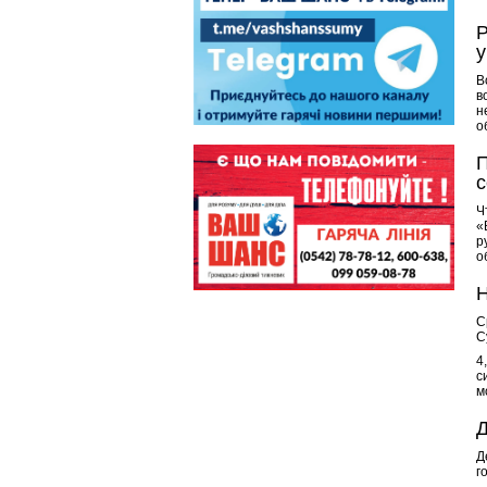
Р
у
В
в
н
о
П
с
Ч
«
р
о
Н
С
С
4
с
м
Д
Д
г