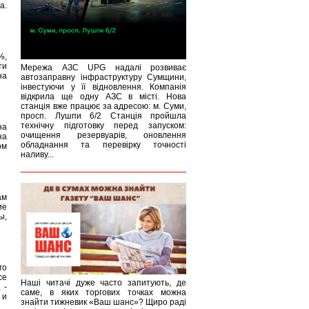
а.
%,
ти
Мережа АЗС UPG надалі розвиває
на
автозаправну інфраструктуру Сумщини,
інвестуючи у її відновлення. Компанія
відкрила ще одну АЗС в місті. Нова
станція вже працює за адресою: м. Суми,
просп. Лушпи 6/2 Станція пройшла
технічну підготовку перед запуском:
на
очищення резервуарів, оновлення
на
обладнання та перевірку точності
ом
наливу...
ам
ие
ы,
го
се
Наші читачі дуже часто запитують, де
 -
саме, в яких торгових точках можна
 и
знайти тижневик «Ваш шанс»? Щиро раді