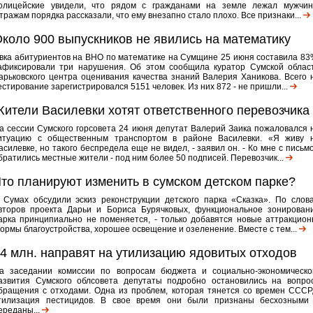
олицейские увидели, что рядом с гражданами на земле лежал мужчин
тражам порядка рассказали, что ему внезапно стало плохо. Все признаки...
коло 900 выпускников не явились на математику
вка абитуриентов на ВНО по математике на Сумщине 25 июня составила 83
афиксировали три нарушения. Об этом сообщила куратор Сумской облас
арьковского центра оценивания качества знаний Валерия Ханикова. Всего 
естирование зарегистрировался 5151 человек. Из них 872 - не пришли...
ители Василевки хотят ответственного перевозчика
а сессии Сумского горсовета 24 июня депутат Валерий Заика пожаловался 
итуацию с общественным транспортом в районе Василевки. «Я живу 
асилевке, но такого беспредела еще не видел, - заявил он. - Ко мне с письм
братились местные жители - под ним более 50 подписей. Перевозчик...
то планируют изменить в сумском детском парке?
 Сумах обсудили эскиз реконструкции детского парка «Сказка». По слов
второв проекта Дарьи и Бориса Бурячковых, функциональное зонирован
арка принципиально не поменяется, - только добавятся новые аттракцион
ормы благоустройства, хорошее освещение и озеленение. Вместе с тем...
4 млн. направят на утилизацию ядовитых отходов
а заседании комиссии по вопросам бюджета и социально-экономическо
азвития Сумского облсовета депутаты подробно остановились на вопро
бращения с отходами. Одна из проблем, которая тянется со времен СССР,
тилизация пестицидов. В свое время они были признаны бесхозными
ереданы...