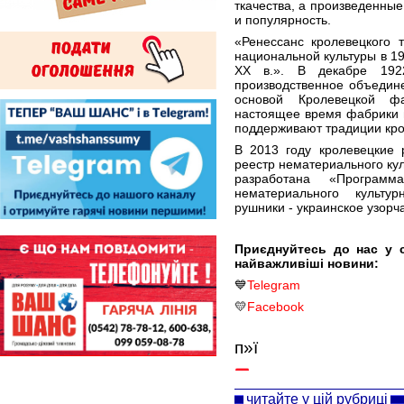
ткачества, а произведенны
и популярность.
«Ренессанс кролевецкого 
национальной культуры в 1
XX в.». В декабре 1922
производственное объедин
основой Кролевецкой фа
настоящее время фабрики н
поддерживают традиции кро
В 2013 году кролевецкие
реестр нематериального кул
разработана «Програм
нематериального культу
рушники - украинское узорч
Приєднуйтесь до нас у 
найважливіші новини:
💙
Telegram
💛
Facebook
п»ї
читайте у цій рубриці