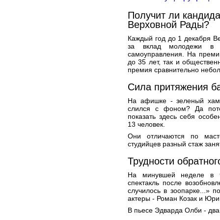
Получит ли кандид
Верховной Рады?
Каждый год до 1 декабря В
за вклад молодежи в р
самоуправления. На преми
до 35 лет, так и обществе
премия сравнительно небол
Сила притяжения б
На афишке - зеленый хам
слился с фоном? Да пото
показать здесь себя особ
13 человек.
Они отличаются по маст
студийцев разный стаж заня
Трудности обратног
На минувшей неделе в т
спектакль после возобнов
случилось в зоопарке...» п
актеры - Роман Козак и Юр
В пьесе Эдварда Олби - два