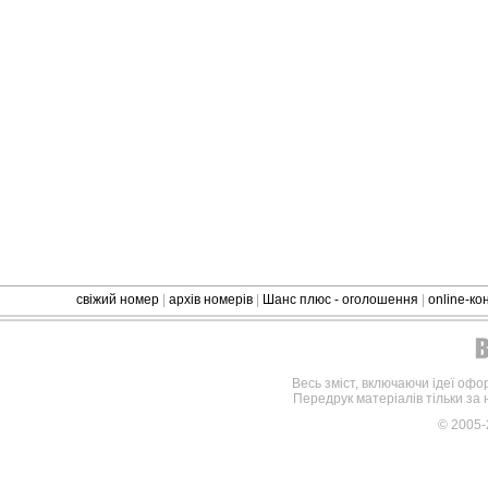
свіжий номер
|
архів номерів
|
Шанс плюс - оголошення
|
online-к
Весь зміст, включаючи ідеї офо
Передрук матеріалів тільки за
© 2005-