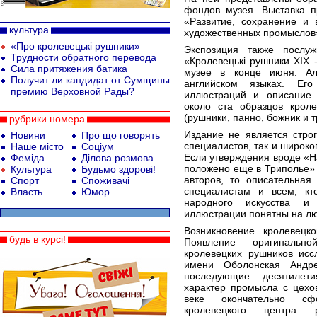
фондов музея. Выставка п
«Развитие, сохранение и 
культура
художественных промыслов
«Про кролевецькі рушники»
Экспозиция также послуж
Трудности обратного перевода
«Кролевецькi рушники ХІХ -
Сила притяжения батика
музее в конце июня. Ал
Получит ли кандидат от Сумщины
английском языках. Его
премию Верховной Рады?
иллюстраций и описание 
около ста образцов кроле
(рушники, панно, божник и т
рубрики номера
Издание не является стро
Новини
Про що говорять
специалистов, так и широко
Наше місто
Соціум
Если утверждения вроде «Н
Феміда
Ділова розмова
положено еще в Триполье» 
Культура
Будьмо здорові!
авторов, то описательная
Спорт
Споживачі
специалистам и всем, кт
Власть
Юмор
народного искусства и 
иллюстрации понятны на лю
Возникновение кролевецко
будь в курсі!
Появление оригинально
кролевецких рушников исс
имени Оболонская Андр
последующие десятилети
характер промысла с цехов
веке окончательно сф
кролевецкого центра ре