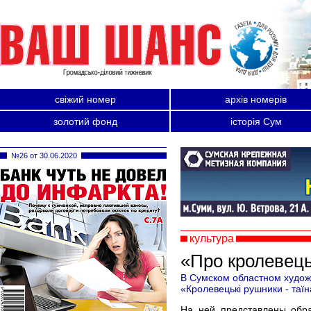
свіжий номер
архів номерів
золотий фонд
історія Сум
№26 от 30.06.2020
культура
«Про кролевець
В Сумском областном худож
«Кролевецькі рушники - таїн
На ней представлены обра