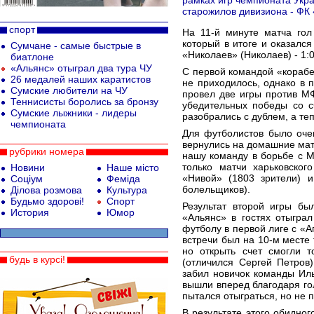
рамках игр чемпионата Укра
старожилов дивизиона - ФК
спорт
На 11-й минуте матча гол
который в итоге и оказалс
Сумчане - самые быстрые в
«Николаев» (Николаев) - 1:0
биатлоне
«Альянс» отыграл два тура ЧУ
С первой командой «корабе
26 медалей наших каратистов
не приходилось, однако в 
Сумские любители на ЧУ
провел две игры против М
Теннисисты боролись за бронзу
убедительных победы со с
Сумские лыжники - лидеры
разобрались с дублем, а те
чемпионата
Для футболистов было оче
вернулись на домашние мат
рубрики номера
нашу команду в борьбе с 
только матчи харьковског
Новини
Наше місто
«Нивой» (1803 зрители) и
Соціум
Феміда
болельщиков).
Ділова розмова
Культура
Будьмо здорові!
Спорт
Результат второй игры бы
История
Юмор
«Альянс» в гостях отыгра
футболу в первой лиге с «А
встречи был на 10-м месте 
но открыть счет смогли т
будь в курсі!
(отличился Сергей Петров)
забил новичок команды Иль
вышли вперед благодаря го
пытался отыграться, но не п
В результате этого обидно