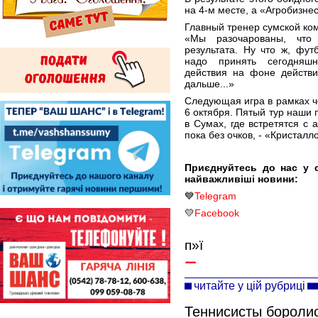
на 4-м месте, а «Агробизне
Главный тренер сумской ко
«Мы разочарованы, что 
результата. Ну что ж, фу
надо принять сегодняшн
действия на фоне действи
дальше...»
Следующая игра в рамках 
6 октября. Пятый тур наши
в Сумах, где встретятся с 
пока без очков, - «Кристалл
Приєднуйтесь до нас у 
найважливіші новини:
💙
Telegram
💛
Facebook
п»ї
читайте у цій рубриці
Теннисисты боролис