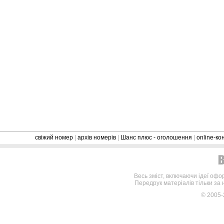
свіжий номер
|
архів номерів
|
Шанс плюс - оголошення
|
online-к
Весь зміст, включаючи ідеї офо
Передрук матеріалів тільки за
© 2005-