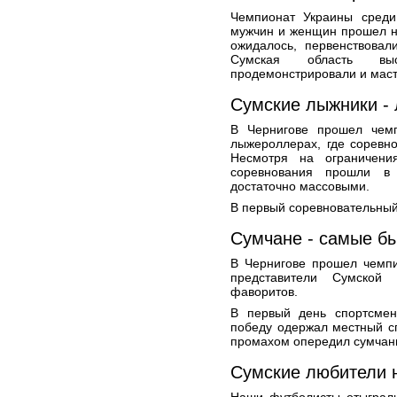
Чемпионат Украины среди
мужчин и женщин прошел н
ожидалось, первенствовал
Сумская область вы
продемонстрировали и масте
Сумские лыжники -
В Чернигове прошел чем
лыжероллерах, где соревн
Несмотря на ограничени
соревнования прошли в 
достаточно массовыми.
В первый соревновательный
Сумчане - самые б
В Чернигове прошел чемпи
представители Сумской
фаворитов.
В первый день спортсмен
победу одержал местный с
промахом опередил сумчани
Сумские любители 