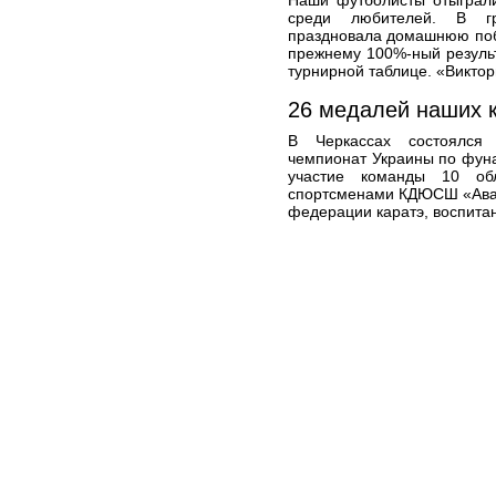
Наши футболисты отыграл
среди любителей. В гр
праздновала домашнюю побе
прежнему 100%-ный результа
турнирной таблице. «Виктор
26 медалей наших 
В Черкассах состоялся 
чемпионат Украины по фуна
участие команды 10 об
спортсменами КДЮСШ «Аван
федерации каратэ, воспита