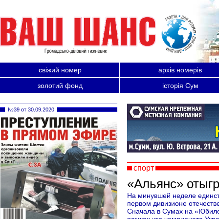
свіжий номер
архів номерів
золотий фонд
історія Сум
№39 от 30.09.2020
спорт
«Альянс» отыгр
На минувшей неделе единс
первом дивизионе отечестве
Сначала в Сумах на «Юбиле