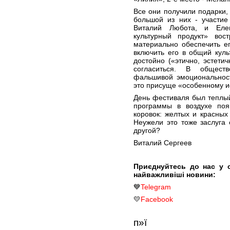
Все они получили подарки,
большой из них - участие
Виталий Любота, и Еле
культурный продукт» во
материально обеспечить е
включить его в общий кул
достойно («этично, эстети
согласиться. В общест
фальшивой эмоциональност
это присуще «особенному ис
День фестиваля был теплы
программы в воздухе поя
коровок: желтых и красных
Неужели это тоже заслуга 
другой?
Виталий Сергеев
Приєднуйтесь до нас у 
найважливіші новини:
💙
Telegram
💛
Facebook
п»ї