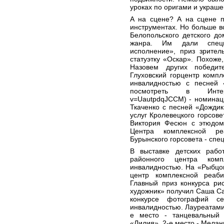
уроках по оригами и украш
А на сцене? А на сцене п
инструментах. Но больше в
Белопольского детского д
жанра. Им дали специ
исполнение», приз зрител
статуэтку «Оскар». Похоже
Назовем других победит
Глуховский горцентр комп
инвалидностью с песней 
посмотреть в Интернет
v=UautpdqJCCM) - номинац
Ткаченко с песней «Дожди
услуг Кролевецкого горсове
Виктория Фесюн с этюдом
Центра комплексной ре
Бурынского горсовета - спе
В выставке детских рабо
районного центра ком
инвалидностью. На «Рыбцо
центр комплексной реаб
Главный приз конкурса ри
художник» получил Саша Са
конкурсе фотографий с
инвалидностью. Лауреатами
е место - танцевальный 
«Лилия», 2-е место - Мелан