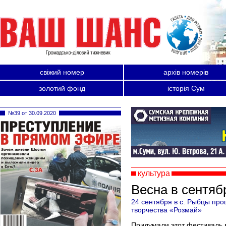
свіжий номер
архів номерів
золотий фонд
історія Сум
№39 от 30.09.2020
культура
Весна в сентяб
24 сентября в с. Рыбцы про
творчества «Розмай»
Придумали этот фестиваль 