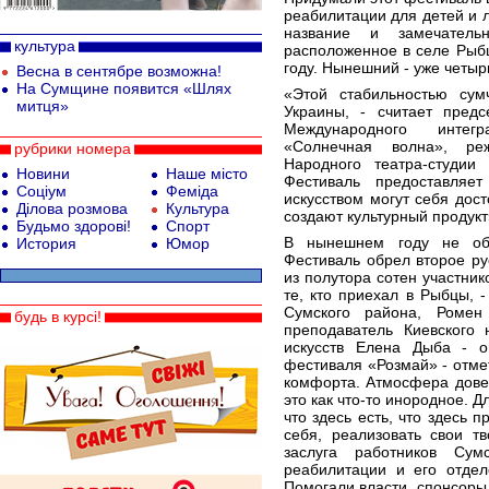
реабилитации для детей и 
название и замечатель
культура
расположенное в селе Рыб
году. Нынешний - уже четы
Весна в сентябре возможна!
На Сумщине появится «Шлях
«Этой стабильностью су
митця»
Украины, - считает предс
Международного интегр
«Солнечная волна», реж
рубрики номера
Народного театра-студии
Новини
Наше місто
Фестиваль предоставляе
Соціум
Феміда
искусством могут себя дост
Ділова розмова
Культура
создают культурный продукт
Будьмо здорові!
Спорт
В нынешнем году не обо
История
Юмор
Фестиваль обрел второе ру
из полутора сотен участни
те, кто приехал в Рыбцы, -
Сумского района, Ромен
будь в курсі!
преподаватель Киевского 
искусств Елена Дыба - 
фестиваля «Розмай» - отм
комфорта. Атмосфера дове
это как что-то инородное. Д
что здесь есть, что здесь 
себя, реализовать свои т
заслуга работников Сум
реабилитации и его отдел
Помогали власти, спонсоры,