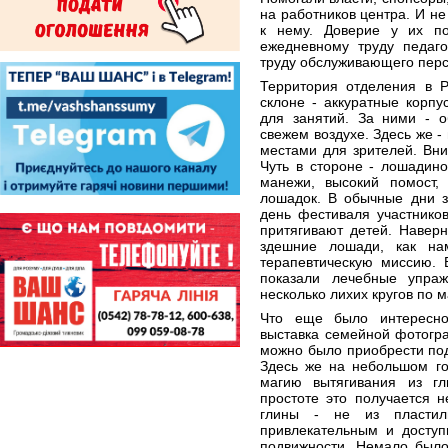
на работников центра. И не
к нему. Доверие у их по
ежедневному труду педаго
труду обслуживающего перс
Территория отделения в 
склоне - аккуратные корп
для занятий. За ними - о
свежем воздухе. Здесь же -
местами для зрителей. Вниз
Чуть в стороне - лошадин
манежи, высокий помост,
лошадок. В обычные дни з
день фестиваля участнико
притягивают детей. Навер
здешние лошади, как на
терапевтическую миссию.
показали лечебные упра
несколько лихих кругов по 
Что еще было интересно
выставка семейной фотогр
можно было приобрести по
Здесь же на небольшом го
магию вытягивания из гл
простоте это получается н
глины - не из пласти
привлекательным и досту
подвижности. Немало было