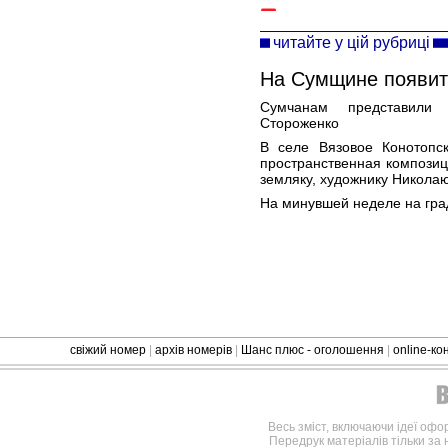
читайте у цій рубриці
На Сумщине появит
Сумчанам представили
Стороженко
В селе Вязовое Конотопс
пространственная компози
земляку, художнику Никола
На минувшей неделе на град
свіжий номер
|
архів номерів
|
Шанс плюс - оголошення
|
online-к
Весь зміст, включаючи ідеї офо
Передрук матеріалів тільки за