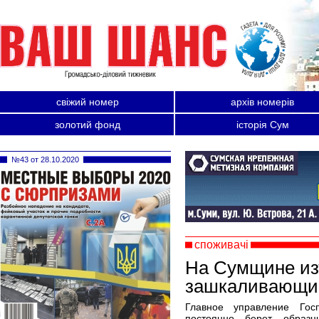
свіжий номер
архів номерів
золотий фонд
історія Сум
№43 от 28.10.2020
споживачі
На Сумщине из
зашкаливающи
Главное управление Гос
постоянно берет образ