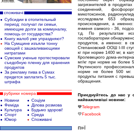
загрязнителей в продуктах
соединений, фосфорорг
споживачі
микотоксинов, радионуклид
исследовали 653 образц
Субсидии в отопительный
происхождения, а именно:
период: получат ли семьи,
ячменя озимого - 36, подсо
имеющие долги за коммуналку,
т.д. По результатам ис
помощь от государства?
гослаборатории обнаружено
Книгу жалоб уже упраздняют?
продуктов, а именно: в с
На Сумщине изъяли тонну
Степановский ООШ I-III сту
овощей с зашкаливающими
кг при норме 1400 мг, в ка
нитратами
Кролевецкого дома-интерна
Сумские ученые протестировали
мг/кг при норме не более 5
съедобную пленку для хранения
Реутинского профессионал
продуктов
норме не более 500 мг.
За рекламу пива в Сумах
продукты питания с превы
придется заплатить 5 тыс.
обращения.
штрафа
рубрики номера
Приєднуйтесь до нас у 
найважливіші новини:
Новини
Соціум
Феміда
Ділова розмова
💙
Telegram
Культура
Будьмо здорові!
💛
Facebook
Спорт
Среда
Юмор
Споживачі
п»ї