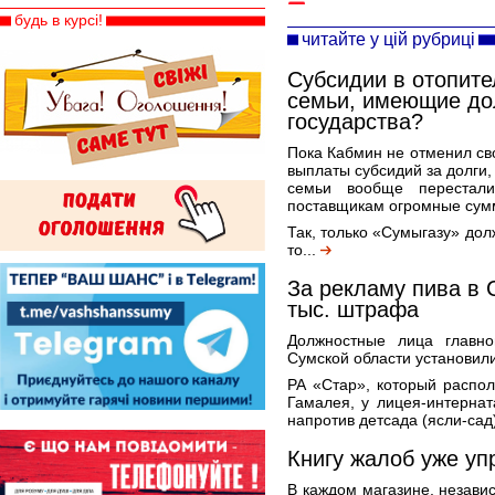
будь в курсі!
читайте у цій рубриці
Субсидии в отопите
семьи, имеющие дол
государства?
Пока Кабмин не отменил св
выплаты субсидий за долги,
семьи вообще перестали
поставщикам огромные сум
Так, только «Сумыгазу» дол
то...
За рекламу пива в 
тыс. штрафа
Должностные лица главно
Сумской области установил
РА «Стар», который распол
Гамалея, у лицея-интернат
напротив детсада (ясли-сад
Книгу жалоб уже уп
В каждом магазине, независ