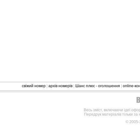
свіжий номер
|
архів номерів
|
Шанс плюс - оголошення
|
online-к
Весь зміст, включаючи ідеї офо
Передрук матеріалів тільки за
© 2005-