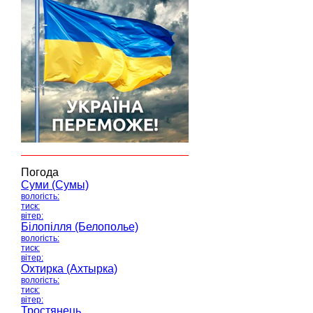
Погода
Суми (Сумы)
вологість:
тиск:
вітер:
Білопілля (Белополье)
вологість:
тиск:
вітер:
Охтирка (Ахтырка)
вологість:
тиск:
вітер:
Тростянець