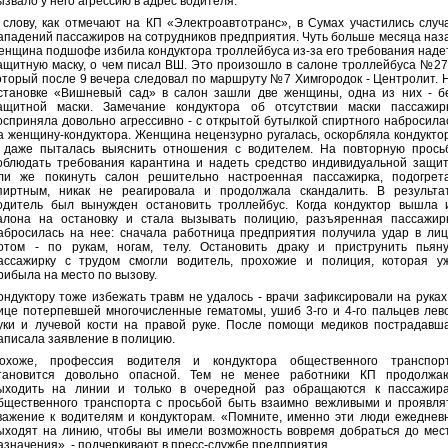
ызвало у него агрессию в адрес водителя.
 слову, как отмечают на КП «Электроавтотранс», в Сумах участились случ
ападений пассажиров на сотрудников предприятия. Чуть больше месяца наз
енщина подшофе избила кондуктора троллейбуса из-за его требования наде
ащитную маску, о чем писал ВШ. Это произошло в салоне троллейбуса №27
оторый после 9 вечера следовал по маршруту №7 Химгородок - Центролит. 
становке «Вишневый сад» в салон зашли две женщины, одна из них - б
ащитной маски. Замечание кондуктора об отсутствии маски пассажир
осприняла довольно агрессивно - с открытой бутылкой спиртного набросила
а женщину-кондуктора. Женщина нецензурно ругалась, оскорбляла кондукто
 даже пыталась выяснить отношения с водителем. На повторную прось
облюдать требования карантина и надеть средство индивидуальной защи
ли же покинуть салон решительно настроенная пассажирка, подогрет
пиртным, никак не реагировала и продолжала скандалить. В результа
одитель был вынужден остановить троллейбус. Когда кондуктор вышла 
алона на остановку и стала вызывать полицию, разъяренная пассажир
абросилась на нее: сначала работница предприятия получила удар в лиц
отом - по рукам, ногам, телу. Остановить драку и приструнить пьян
ассажирку с трудом смогли водитель, прохожие и полиция, которая у
рибыла на место по вызову.
ондуктору тоже избежать травм не удалось - врачи зафиксировали на руках
ице потерпевшей многочисленные гематомы, ушиб 3-го и 4-го пальцев лев
уки и лучевой кости на правой руке. После помощи медиков пострадавш
аписала заявление в полицию.
охоже, профессия водителя и кондуктора общественного транспор
тановится довольно опасной. Тем не менее работники КП продолжа
ыходить на линии и только в очередной раз обращаются к пассажир
бщественного транспорта с просьбой быть взаимно вежливыми и проявля
важение к водителям и кондукторам. «Помните, именно эти люди ежеднев
ыходят на линию, чтобы вы имели возможность вовремя добраться до мес
азначения», - подчеркивают в пресс-службе предприятия.