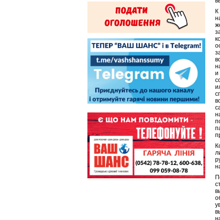
в
К
н
ж
з
к
о
з
в
н
и
с
и
с
в
с
н
п
п
п
К
л
р
н
П
с
в
о
у
в
н