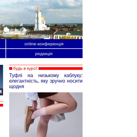
online-конференція
редакція
будь в курсі!
Туфлі на низькому каблуку:
елегантність, яку зручно носити
щодня