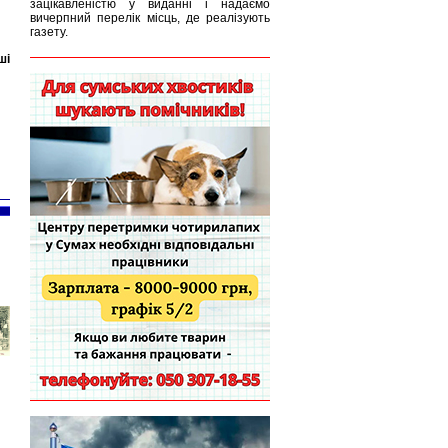
зацікавленістю у виданні і надаємо
вичерпний перелік місць, де реалізують
газету.
ші