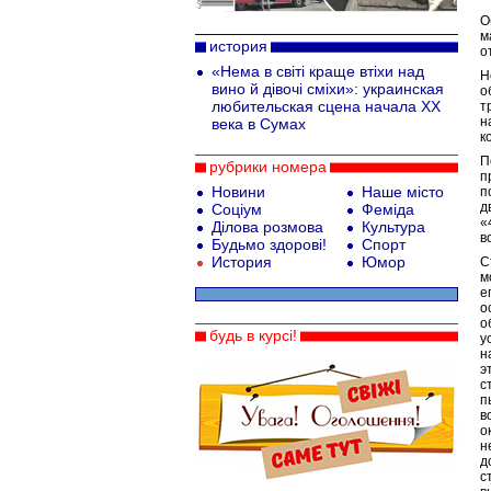
О
м
история
о
«Нема в світі краще втіхи над
Н
вино й дівочі сміхи»: украинская
о
любительская сцена начала ХХ
т
н
века в Сумах
к
П
рубрики номера
п
Новини
Наше місто
п
д
Соціум
Феміда
«
Ділова розмова
Культура
в
Будьмо здорові!
Спорт
История
Юмор
С
м
е
о
о
будь в курсі!
у
н
э
с
п
в
о
н
д
с