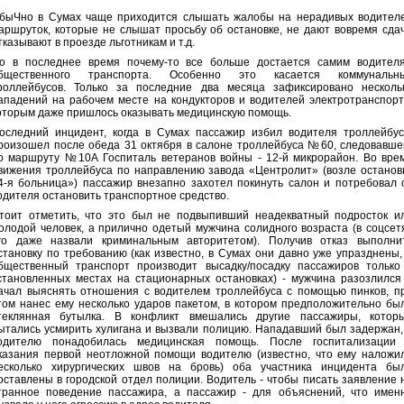
быЧно в Сумах чаще приходится слышать жалобы на нерадивых водител
аршруток, которые не слышат просьбу об остановке, не дают вовремя сдач
тказывают в проезде льготникам и т.д.
о в последнее время почему-то все больше достается самим водител
бщественного транспорта. Особенно это касается коммунальн
роллейбусов. Только за последние два месяца зафиксировано несколь
ападений на рабочем месте на кондукторов и водителей электротранспорт
оторым даже пришлось оказывать медицинскую помощь.
оследний инцидент, когда в Сумах пассажир избил водителя троллейбус
роизошел после обеда 31 октября в салоне троллейбуса №60, следовавше
о маршруту №10А Госпиталь ветеранов войны - 12-й микрорайон. Во вре
вижения троллейбуса по направлению завода «Центролит» (возле останов
4-я больница») пассажир внезапно захотел покинуть салон и потребовал 
одителя остановить транспортное средство.
тоит отметить, что это был не подвыпивший неадекватный подросток и
олодой человек, а прилично одетый мужчина солидного возраста (в соцсет
го даже назвали криминальным авторитетом). Получив отказ выполни
становку по требованию (как известно, в Сумах они давно уже упразднены,
бщественный транспорт производит высадку/посадку пассажиров только
становленных местах на стационарных остановках) - мужчина разозлился
ачал выяснять отношения с водителем троллейбуса с помощью пинков, п
том нанес ему несколько ударов пакетом, в котором предположительно бы
теклянная бутылка. В конфликт вмешались другие пассажиры, котор
ытались усмирить хулигана и вызвали полицию. Нападавший был задержан,
одителю понадобилась медицинская помощь. После госпитализации
казания первой неотложной помощи водителю (известно, что ему наложи
есколько хирургических швов на бровь) оба участника инцидента бы
оставлены в городской отдел полиции. Водитель - чтобы писать заявление 
транное поведение пассажира, а пассажир - для объяснений, что имен