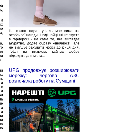
ей
у,
ям
ых
ко
Не кожна пара туфель має вимагати
а,
особливої нагоди. Іноді найцінніше взуття
в гардеробі - це саме те, яке виглядає
а,
акуратно, додає образу жіночності, але
го
не змушує рахувати кроки до кінця дня.
мя
Туфлі на низькому каблуку добре
ки
підходять для міста...
от
UPG продовжує розширювати
ли
ях
мережу: чергова АЗС
ть
розпочала роботу на Сумщині
 и
 в
 и
ри
ла
ые
 а
 и
ли
ли
на
но