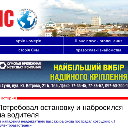
архів номерів
Шанс плюс - оголошення
історія Сум
православні знайомства
история
Потребовал остановку и набросился
на водителя
т нападения неадекватного пассажира снова пострадал сотрудник КП
Электроавтотранс»