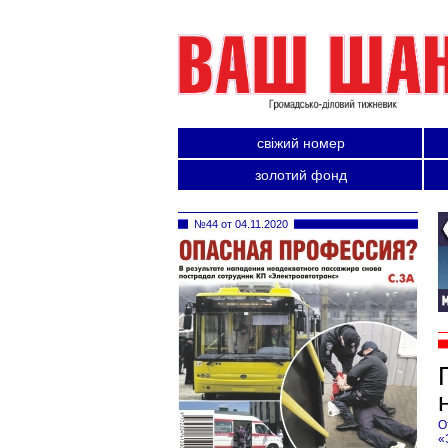
свіжий номер
золотий фонд
№44 от 04.11.2020
О
«