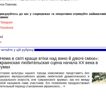
иза Павлова
риєднуйтесь до нас у соцмережах та оперативно отримуйте найважливі
овини:

Telegram

Facebook
»ї
читайте у цій рубриці
Нема в світі краще втіхи над вино й дівочі сміхи»:
краинская любительская сцена начала ХХ века в
Сумах
сторию культуры нашего города невозможно представить без
умского малороссийского кружка любителей драматического и
узыкального искусств, или «украинского кружка», как его между
обой называли сами участники. Его появлению предшествовал
лительный период становления украинского...