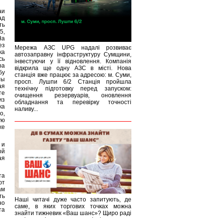
аи
ад
ть
5,
На
ез
Мережа АЗС UPG надалі розвиває
ка
автозаправну інфраструктуру Сумщини,
сь
інвестуючи у її відновлення. Компанія
ра
відкрила ще одну АЗС в місті. Нова
бу
станція вже працює за адресою: м. Суми,
ты
просп. Лушпи 6/2 Станція пройшла
ая
технічну підготовку перед запуском:
те
очищення резервуарів, оновлення
из
обладнання та перевірку точності
ка
наливу...
о,
ую
же
 и
ой
ая
та
ют
ам
ть
Наші читачі дуже часто запитують, де
но
саме, в яких торгових точках можна
та
знайти тижневик «Ваш шанс»? Щиро раді