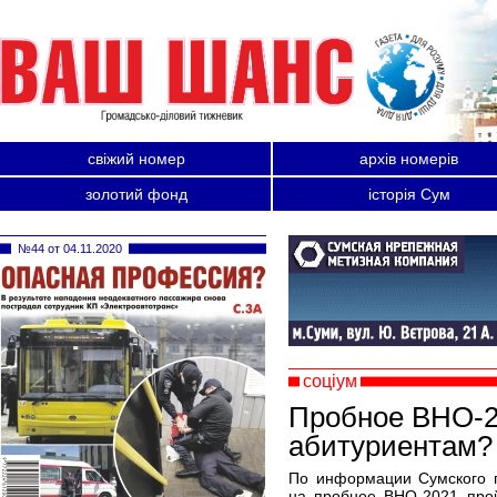
свіжий номер
архів номерів
золотий фонд
історія Сум
№44 от 04.11.2020
соціум
Пробное ВНО-20
абитуриентам?
По информации Сумского г
на пробное ВНО-2021 прой