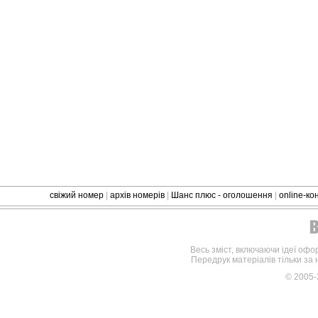
свіжий номер
|
архів номерів
|
Шанс плюс - оголошення
|
online-к
Весь зміст, включаючи ідеї офо
Передрук матеріалів тільки за
© 2005-