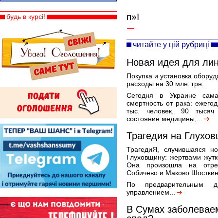
п»ї
будь в курсі!
читайте у цій рубриці
Новая идея для лин
Покупка и установка обору
расходы на 30 млн. грн.
Сегодня в Украине сама
смертность от рака: ежего
тыс. человек, 90 тысяч
состояние медицины,...
Трагедия на Глуховщ
ТрагедиЯ, случившаяся но
Глуховщину: жертвами жут
Она произошла на отре
Собичево и Маково Шосткин
По предварительным д
управлением...
В Сумах заболевае