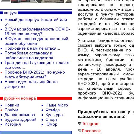
тестировании не являе
возможность ознакомиться
соціум
доступа к пункту тестиро
работы с бланками ответо
Новый депкорпус: 5 партий или
тетрадей и пр. Желающи
6?
зарегистрироваться на са
В Сумах заболеваемость COVID-
оценивания качества образ
19 пошла на спад?
В Сумах - снова дистанционный
Учитывая эпидемиологическ
режим обучения
сможет выбрать только о
Приходите к нам лечиться...
ВНО. А тестирование по 
Потребовал остановку и
языку, украинскому язы
набросился на водителя
математике, биологии, ге
Трагедия на Глуховщине: плачет
испанскому, немецкому и 
все село...
день - 10 апреля. Кро
Пробное ВНО-2021: что нужно
зарегистрированный смож
знать абитуриентам?
тетради по всем учебн
Новая идея для линейного
ВНО-2021, пройти тестирова
ускорителя
на специальный сервис 
пробного ВНО-2021 б
информационных страницах
рубрики номера
Новини
Наше місто
Соціум
Феміда
Приєднуйтесь до нас у 
Ділова розмова
Культура
найважливіші новини:
Будьмо здорові!
Спорт
💙
Telegram
История
Юмор
💛
Facebook