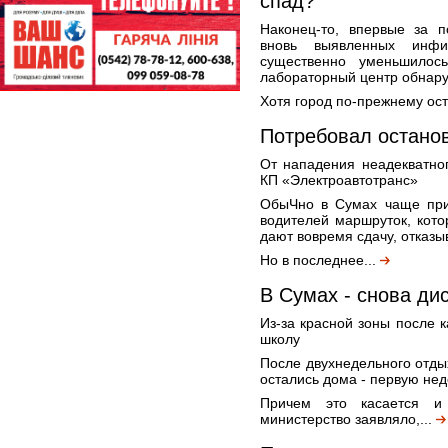
спад?
Наконец-то, впервые за п
вновь выявленных инфи
существенно уменьшилос
лабораторный центр обнару
Хотя город по-прежнему оста
Потребовал останов
От нападения неадекватно
КП «Электроавтотранс»
ОбыЧно в Сумах чаще при
водителей маршруток, кото
дают вовремя сдачу, отказыв
Но в последнее...
В Сумах - снова ди
Из-за красной зоны после к
школу
После двухнедельного отды
остались дома - первую не
Причем это касается и 
министерство заявляло,...