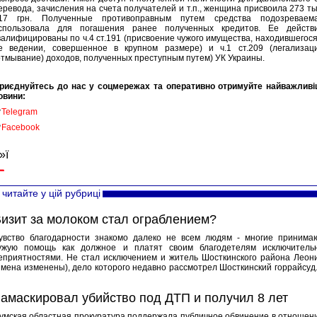
еревода, зачисления на счета получателей и т.п., женщина присвоила 273 ты
17 грн. Полученные противоправным путем средства подозреваем
спользовала для погашения ранее полученных кредитов. Ее действ
валифицированы по ч.4 ст.191 (присвоение чужого имущества, находившегося
е ведении, совершенное в крупном размере) и ч.1 ст.209 (легализац
отмывание) доходов, полученных преступным путем) УК Украины.
риєднуйтесь до нас у соцмережах та оперативно отримуйте найважливі
овини:

Telegram

Facebook
»ї
читайте у цій рубриці
изит за молоком стал ограблением?
увство благодарности знакомо далеко не всем людям - многие принима
ужую помощь как должное и платят своим благодетелям исключитель
еприятностями. Не стал исключением и житель Шосткинского района Леон
имена изменены), дело которого недавно рассмотрел Шосткинский горрайсуд..
амаскировал убийство под ДТП и получил 8 лет
умская областная прокуратура поддержала публичное обвинение в отношен