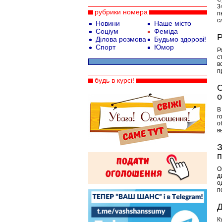
3
рубрики номера
п
с
Новини
Наше місто
Соціум
Феміда
Р
Ділова розмова
Будьмо здорові!
Спорт
Юмор
Р
с
в
п
будь в курсі!
О
В
г
о
в
З
п
О
д
о
п
Д
К