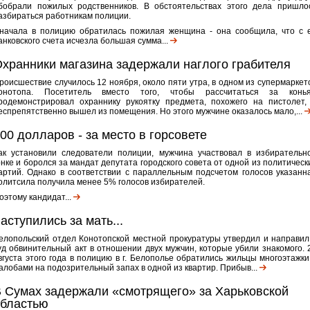
бобрали пожилых родственников. В обстоятельствах этого дела пришло
азбираться работникам полиции.
начала в полицию обратилась пожилая женщина - она сообщила, что с 
анковского счета исчезла большая сумма...
хранники магазина задержали наглого грабителя
роисшествие случилось 12 ноября, около пяти утра, в одном из супермаркет
онотопа. Посетитель вместо того, чтобы рассчитаться за конья
родемонстрировал охраннику рукоятку предмета, похожего на пистолет,
еспрепятственно вышел из помещения. Но этого мужчине оказалось мало,...
00 долларов - за место в горсовете
ак установили следователи полиции, мужчина участвовал в избирательн
онке и боролся за мандат депутата городского совета от одной из политическ
артий. Однако в соответствии с параллельным подсчетом голосов указанн
олитсила получила менее 5% голосов избирателей.
оэтому кандидат...
аступились за мать...
елопольский отдел Конотопской местной прокуратуры утвердил и направил
уд обвинительный акт в отношении двух мужчин, которые убили знакомого. 
вгуста этого года в полицию в г. Белополье обратились жильцы многоэтажки
алобами на подозрительный запах в одной из квартир. Прибыв...
 Сумах задержали «смотрящего» за Харьковской
бластью