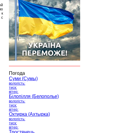
ой
во
 к
 с
Погода
Суми (Сумы)
вологість:
тиск:
вітер:
Білопілля (Белополье)
вологість:
тиск:
вітер:
Охтирка (Ахтырка)
вологість:
тиск:
вітер:
Тростянець