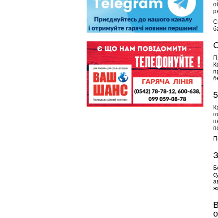
о
р
С
б
О
П
К
п
б
5
К
г
п
п
П
З
Б
с
а
ж
В
о