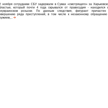
2 ноября сотрудники СБУ задержали в Сумах «смотрящего» за Харьковск
бластью, который почти 4 года скрывался от правосудия - находился 
сеукраинском розыске. По данным следствия, фигурант причастен
овершению ряда преступлений, в том числе к незаконному обращению
ружием,...