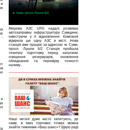
 и
ое
Мережа АЗС UPG надалі розвиває
на
автозаправну інфраструктуру Сумщини,
не
інвестуючи у її відновлення. Компанія
 -
відкрила ще одну АЗС в місті. Нова
станція вже працює за адресою: м. Суми,
просп. Лушпи 6/2 Станція пройшла
технічну підготовку перед запуском:
очищення резервуарів, оновлення
обладнання та перевірку точності
ет
наливу...
ов
но
 и
да
ол
Наші читачі дуже часто запитують, де
саме, в яких торгових точках можна
знайти тижневик «Ваш шанс»? Щиро раді
га