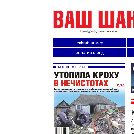
свіжий номер
золотий фонд
№46 от 18.11.2020
А
Т
п
э