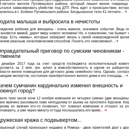
4-летнего жителя Путивльского района, который лишил жизни товарища
ытался замаскировать убийство под ДТП. Речь идет о происшествии, котор
лучилось в с. Бобино Путивльского района. Бездыханное тело 41-летнего...
одила малыша и выбросила в нечистоты
ождение ребенка для женщины - очень важное, значимое событие. Ведь о
тановится мамой, дарит миру нового человека! Но, к сожалению, так бывает 
сегда. Есть «мамы», которые забирают жизнь у своей новорожденной крохи
ричем ужасным, нечеловеческим способом. Понять это невозможно!...
правдательный приговор по сумским чиновникам -
отменили
 декабре 2017 года за счет средств госбюджета исполнительный комит
орсовета за 2 млн. грн. купил в комсобственность в одном из райцентр
бласти жилое помещение для детского дома семейного типа. Однако, соглас
ыводам экспертов, состояние приобретенного жилого дома и его площадь...
ачем сумчанин кардинально изменил внешность и
окинул город?
коло трех часов ночи 12 ноября компания из четырех сумчан (две женщины
вое мужчин) распивала пиво неподалеку от рынка на проспекте Курском. Ког
дному из мужчин кто-то позвонил, тот покинул компанию и отошел за уг
оговорить, а уже через минуту оттуда послышались его крики...
ружеская кража с подвывертом...
урьезный случай произошел недавно в Ромнах - двое приятелей друг у дру