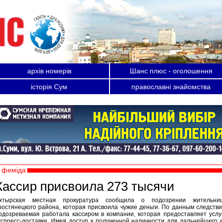
архів номерів
Шанс плюс - оголошення
історія Сум
православні знайомства
феміда
Кассир присвоила 273 тысячи
хтырская местная прокуратура сообщила о подозрении жительни
ростянецкого района, которая присвоила чужие деньги. По данным следстви
одозреваемая работала кассиром в компании, которая предоставляет услу
кспресс-доставки. Имея доступ к полученной наличности для дальнейшего 