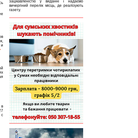
зацікавленістю у виданні і надаємо
сь
вичерпний перелік місць, де реалізують
газету.
ее
ов
к,
 и
ой
их
ая
 в
27
 с