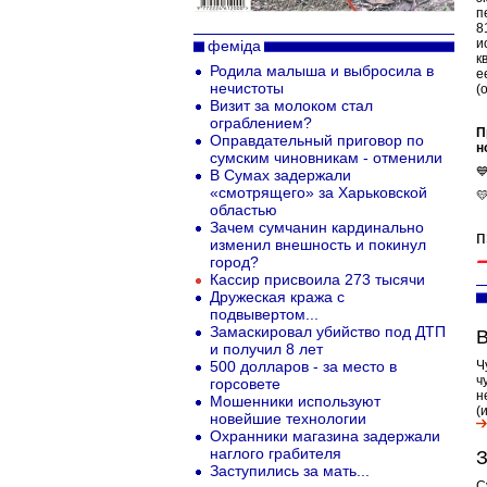
п
8
и
феміда
к
Родила малыша и выбросила в
е
нечистоты
(
Визит за молоком стал
ограблением?
П
Оправдательный приговор по
н
сумским чиновникам - отменили

В Сумах задержали
«смотрящего» за Харьковской

областью
Зачем сумчанин кардинально
п
изменил внешность и покинул
город?
Кассир присвоила 273 тысячи
Дружеская кража с
подвывертом...
Замаскировал убийство под ДТП
В
и получил 8 лет
500 долларов - за место в
Ч
ч
горсовете
н
Мошенники используют
(
новейшие технологии
Охранники магазина задержали
наглого грабителя
З
Заступились за мать...
С