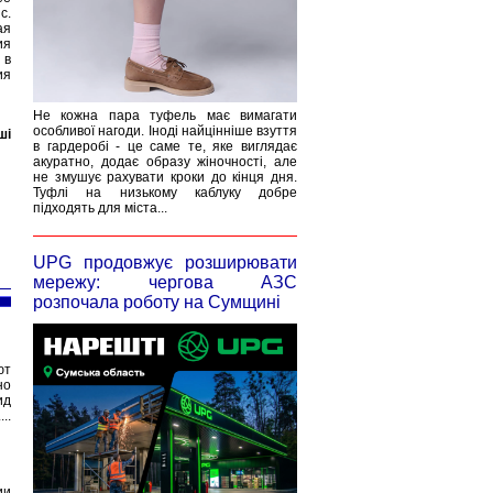
с.
ая
ия
 в
ия
Не кожна пара туфель має вимагати
особливої нагоди. Іноді найцінніше взуття
ші
в гардеробі - це саме те, яке виглядає
акуратно, додає образу жіночності, але
не змушує рахувати кроки до кінця дня.
Туфлі на низькому каблуку добре
підходять для міста...
UPG продовжує розширювати
мережу: чергова АЗС
розпочала роботу на Сумщині
ют
но
ид
..
ии