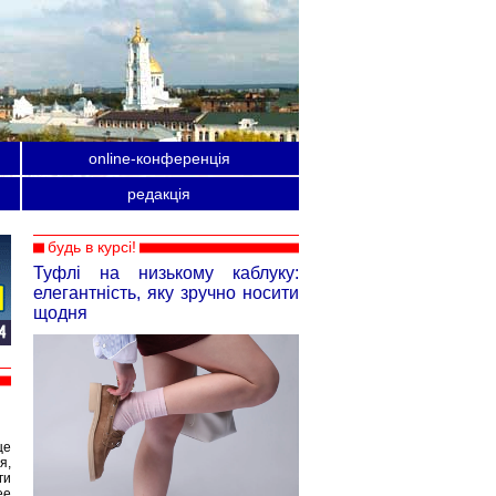
online-конференція
редакція
будь в курсі!
Туфлі на низькому каблуку:
елегантність, яку зручно носити
щодня
це
я,
ги
ее