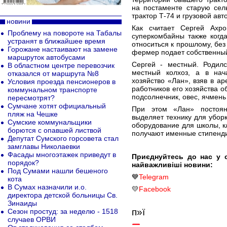
на постаменте старую сел
трактор Т-74 и грузовой авт
новини
Как считает Сергей Ахр
Проблему на повороте на Табалы
суперкомбайны также когд
устранят в ближайшее время
относиться к прошлому, без
Горожане настаивают на замене
фермер подает собственны
маршруток автобусами
Сергей - местный. Родил
В областном центре перевозчик
местный колхоз, а в нач
отказался от маршрута №8
хозяйство «Лан», взяв в а
Условия проезда пенсионеров в
работников его хозяйства 
коммунальном транспорте
подсолнечник, овес, ячмень 
пересмотрят?
Сумчане хотят официальный
При этом «Лан» постоян
пляж на Чешке
выделяет технику для убор
Сумские коммунальщики
оборудование для школы, кл
борются с опавшей листвой
получают именные стипенд
Депутат Сумского горсовета стал
замглавы Николаевки
Фасады многоэтажек приведут в
Приєднуйтесь до нас у 
порядок?
найважливіші новини:
Под Сумами нашли бешеного
💙
Telegram
кота
В Сумах назначили и.о.
💛
Facebook
директора детской больницы Св.
Зинаиды
п»ї
Сезон простуд: за неделю - 1518
случаев ОРВИ