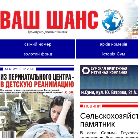
свіжий номер
архів номерів
золотий фонд
історія Сум
№48 от 02.12.2020
новини
Сельскохозяйс
памятник
В селе Сопычь Глуховск
территории бывшего тракт