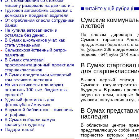
От столкновения со столбом
машину разорвало на две части...
читайте у цій рубриці
Грузовой автомобиль сорвался с
домкрата и придавил водителя
Сумские коммуналь
От ограбления спасли сотрудники
листвой
банка!
Не купила автозапчасти и
По словам директора де
осталась без денег...
Сумского горсовета Алек
В Сумах школьников учат, как
продолжают бороться с опав
стать успешными
м. (убрали 336 придомовых
Сельскохозяйственный ретро-
неделю - 644 куба (144 жилы
памятник
В Сумах стартовал
В Сумах стартовал
профориентационный проект для
старшеклассников
для старшеклассни
В Сумах представили четвертый
том великого наследия
Вышел первый эпизод н
На что активисты планируют
Сумского госуниверситет
потратить 100 тыс. бюджетных
будущее». В рамках проекта
средств?
видео на темы, которые б
Удачный фестиваль для
условия поступления в вуз, 
фотоклуба «Импульс»
В сумской библиотеке - живопись
В Сумах представил
и графика
наследия
В Сумах выбрали самую
красивую студентку
В областном центре през
Подари тепло!
представляющую собой ант
творчество которых свя