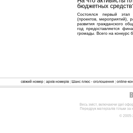
На что активисты п
бюджетных средств
Состоялся первый этап
(проектов, мероприятий),
развития гражданского об
год предоставляется фин
громады. Всего на конкурс 
свіжий номер
|
архів номерів
|
Шанс плюс - оголошення
|
online-к
Весь зміст, включаючи ідеї офо
Передрук матеріалів тільки за
© 2005-