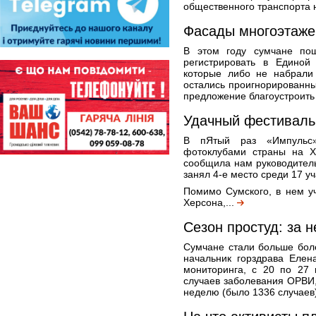
общественного транспорта н
Фасады многоэтаже
В этом году сумчане по
регистрировать в Единой
которые либо не набрали 
остались проигнорированны
предложение благоустроить
Удачный фестиваль
В пЯтый раз «Импульс
фотоклубами страны на X
сообщила нам руководитель
занял 4-е место среди 17 уч
Помимо Сумского, в нем у
Херсона,...
Сезон простуд: за 
Сумчане стали больше бол
начальник горздрава Елен
мониторинга, с 20 по 27 
случаев заболевания ОРВИ
неделю (было 1336 случаев)