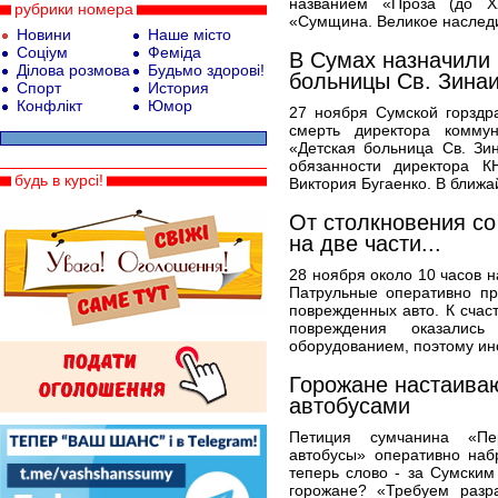
названием «Проза (до Х
рубрики номера
«Сумщина. Великое наследие
Новини
Наше місто
Соціум
Феміда
В Сумах назначили 
Ділова розмова
Будьмо здорові!
больницы Св. Зина
Спорт
История
Конфлікт
Юмор
27 ноября Сумской горздр
смерть директора коммун
«Детская больница Св. З
обязанности директора К
будь в курсі!
Виктория Бугаенко. В ближа
От столкновения с
на две части...
28 ноября около 10 часов н
Патрульные оперативно п
поврежденных авто. К счас
повреждения оказалис
оборудованием, поэтому ин
Горожане настаива
автобусами
Петиция сумчанина «Пе
автобусы» оперативно наб
теперь слово - за Сумским
горожане? «Требуем разр