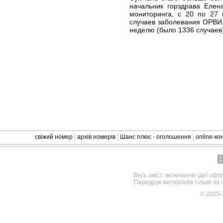
начальник горздрава Елен
мониторинга, с 20 по 27 
случаев заболевания ОРВИ
неделю (было 1336 случаев)
свіжий номер
|
архів номерів
|
Шанс плюс - оголошення
|
online-к
Весь зміст, включаючи ідеї офо
Передрук матеріалів тільки за
© 2005-