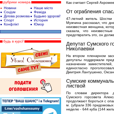
рубрики номера
Как считает Сергей Ахромее
Новини
Наше місто
От ограбления спас
Соціум
Феміда
Ділова розмова
Будьмо здорові!
47-летний житель Шостки
Спорт
История
Мужчина рассказал, что д
Конфлікт
Юмор
неизвестная женщина, котор
сказала, что неизвестные
предотвратить это, он долже
будь в курсі!
Депутат Сумского г
Николаевки
На втором пленарном засе
депутаты поддержали пред
назначении заместителей,
единогласно проголосова
Дмитрия Лантушенко, Оксан
Сумские коммуналь
листвой
По словам директора де
Сумского горсовета Алек
продолжают бороться с опав
м. (убрали 336 придомовых
неделю - 644 куба (144 жилы