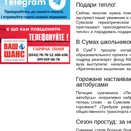
Подари тепло!
Сейчас многим нужна помо
заслужил наше уважение и п
Сумском гериатрическом
приглашают присоединить
тепло» и порадовать подар
В Сумах школьников
В СумГУ прошли онлайн
образовательного проекта 
подряд реализует фонд Kli
вуза выступили: начальни
«Критическое мышление: как
Горожане настаива
автобусами
Петиция сумчанина «Пе
автобусы» оперативно наб
теперь слово - за Сумским
горожане? «Требуем разр
общественного транспорта н
Сезон простуд: за 
Сумчане стали больше бол