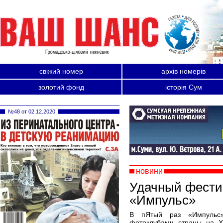
свіжий номер
архів номерів
золотий фонд
історія Сум
№48 от 02.12.2020
новини
Удачный фести
«Импульс»
В пЯтый раз «Импульс
фотоклубами страны на X