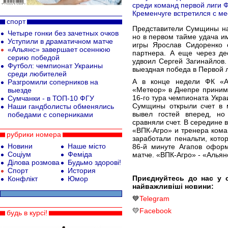
среди команд первой лиги 
Кременчуге встретился с м
спорт
Представители Сумщины на
Четыре гонки без зачетных очков
но в первом тайме удача им
Уступили в драматичном матче
игры Ярослав Сидоренко о
«Альянс» завершает осеннюю
партнера. А еще через де
серию победой
удвоил Сергей Загинайлов. 
Футбол: чемпионат Украины
выездная победа в Первой л
среди любителей
А в конце недели ФК «А
Разгромили соперников на
«Метеор» в Днепре принима
выезде
16-го тура чемпионата Укра
Сумчанки - в ТОП-10 ФГУ
Сумщины открыли счет в м
Наши гандболисты обменялись
вывел гостей вперед, но
победами с соперниками
сравняли счет. В середине 
«ВПК-Агро» и тренера кома
рубрики номера
заработали пенальти, кото
Новини
Наше місто
86-й минуте Агапов оформ
Соціум
Феміда
матче. «ВПК-Агро» - «Альянс
Ділова розмова
Будьмо здорові!
Спорт
История
Приєднуйтесь до нас у 
Конфлікт
Юмор
найважливіші новини:
💙
Telegram
💛
Facebook
будь в курсі!