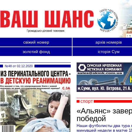
свіжий номер
архів номерів
золотий фонд
історія Сум
№48 от 02.12.2020
спорт
«Альянс» заве
победой
Наши футболисты два тура 
минувшей недели в матче 1