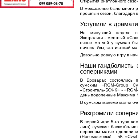
Открытия биатлонного сезо
В межсезонье было много ра
прошлый сезон, благодаря к
Уступили в драмат
На минувшей неделе в 
Экстралиги - местный «Со
очных матчей у сумчан бы
ничьих. Увы, статистикой ма
Довольно ровную игру в нач
Наши гандболисты 
соперниками
В Броварах состоялись 
сумским «RGM-Group Су
«Строитель-БСФК» - «RGM-G
день подопечные Максима К
В сумском манеже матчи оч
Разгромили соперн
В первой игре 5-го тура ч
лига) сумские баскетболист
неровном матче одолели м
(Новомосковск) - БК «СумГУ