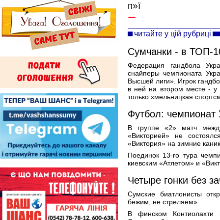
п»ї
читайте у цій рубриці
Сумчанки - в ТОП-
Федерация гандбола Укра
снайперы чемпионата Укра
Высшей лиги». Игрок гандб
в ней на втором месте - у
только хмельницкая спортс
Футбол: чемпионат
В группе «2» матч межд
«Викторией» не состоялс
«Виктория» на зимние кани
Поединок 13-го тура чемп
киевским «Атлетом» и «Викт
Четыре гонки без з
Сумские биатлонисты отк
бежим, не стреляем»
В финском Контиолахти 