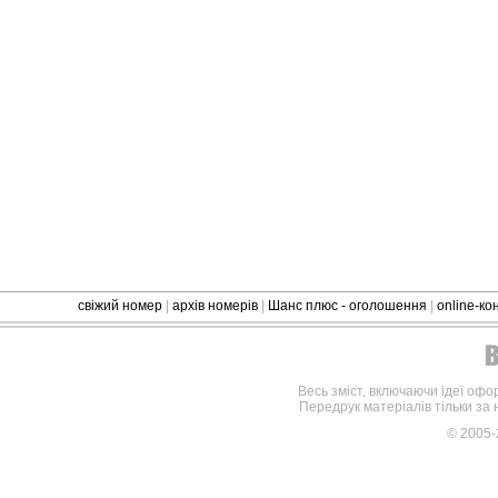
свіжий номер
|
архів номерів
|
Шанс плюс - оголошення
|
online-к
Весь зміст, включаючи ідеї офо
Передрук матеріалів тільки за
© 2005-