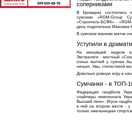
соперниками
В Броварах состоялись 
сумским «RGM-Group Су
«Строитель-БСФК» - «RGM-G
день подопечные Максима К
В сумском манеже матчи оч
Уступили в драмат
На минувшей неделе в 
Экстралиги - местный «Со
очных матчей у сумчан бы
ничьих. Увы, статистикой ма
Довольно ровную игру в нач
Сумчанки - в ТОП-
Федерация гандбола Укра
снайперы чемпионата Укра
Высшей лиги». Игрок гандб
в ней на втором месте - у
только хмельницкая спортс