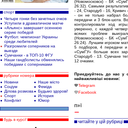
(Новомосковск) - БК «СумГУ
26:32). Самыми результати
- 24, Стародуб - 16, Кривич
спорт
- он не только набрал бо
Четыре гонки без зачетных очков
передачи и 3 блок-шота. В
Уступили в драматичном матче
контролировали ход игры
«Альянс» завершает осеннюю
уверенно, с каждой четве
серию победой
всяких проблем выигра
Футбол: чемпионат Украины
(Новомосковск) - БК «СумГУ
среди любителей
26:24). Лучшим игроком мат
Разгромили соперников на
5 подборов, 4 передачи и
выезде
«СумГУ» больше всех зара
Сумчанки - в ТОП-10 ФГУ
Стародуб - 13. Сумчане те
Наши гандболисты обменялись
12 очками.
победами с соперниками
Приєднуйтесь до нас у 
рубрики номера
найважливіші новини:
Новини
Наше місто
💙
Telegram
Соціум
Феміда
Ділова розмова
Будьмо здорові!
💛
Facebook
Спорт
История
Конфлікт
Юмор
п»ї
будь в курсі!
читайте у цій рубриці