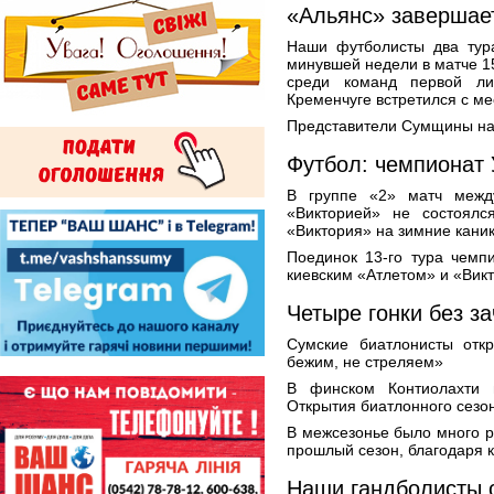
«Альянс» завершае
Наши футболисты два тур
минувшей недели в матче 1
среди команд первой ли
Кременчуге встретился с м
Представители Сумщины на 
Футбол: чемпионат
В группе «2» матч межд
«Викторией» не состоялс
«Виктория» на зимние кани
Поединок 13-го тура чемп
киевским «Атлетом» и «Викт
Четыре гонки без з
Сумские биатлонисты отк
бежим, не стреляем»
В финском Контиолахти 
Открытия биатлонного сезо
В межсезонье было много ра
прошлый сезон, благодаря к
Наши гандболисты 