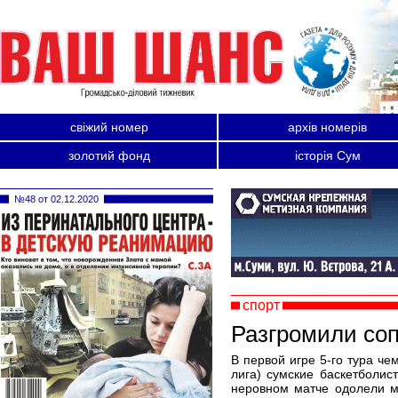
свіжий номер
архів номерів
золотий фонд
історія Сум
№48 от 02.12.2020
спорт
Разгромили соп
В первой игре 5-го тура ч
лига) сумские баскетболист
неровном матче одолели м