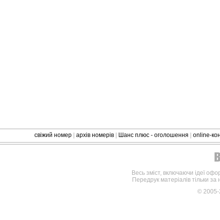
свіжий номер
|
архів номерів
|
Шанс плюс - оголошення
|
online-к
Весь зміст, включаючи ідеї офо
Передрук матеріалів тільки за
© 2005-