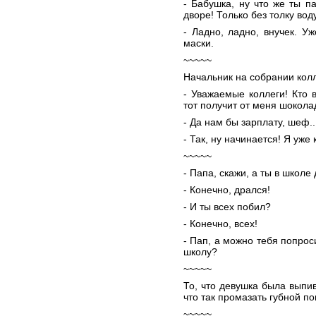
- Бабушка, ну что же ты п
дворе! Только без толку во
- Ладно, ладно, внучек. У
маски.
~~~~~
Начальник на собрании колл
- Уважаемые коллеги! Кто 
тот получит от меня шокола
- Да нам бы зарплату, шеф..
- Так, ну начинается! Я уже
~~~~~
- Папа, скажи, а ты в школе
- Конечно, дрался!
- И ты всех побил?
- Конечно, всех!
- Пап, а можно тебя попрос
школу?
~~~~~
То, что девушка была выпи
что так промазать губной п
~~~~~