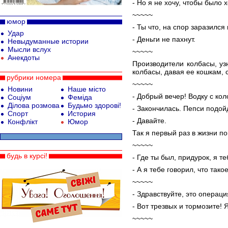
- Но я не хочу, чтобы было 
~~~~~
юмор
- Ты что, на спор заразилс
Удар
- Деньги не пахнут.
Невыдуманные истории
Мысли вслух
~~~~~
Анекдоты
Производители колбасы, уз
колбасы, давая ее кошкам, 
рубрики номера
~~~~~
Новини
Наше місто
- Добрый вечер! Водку с кол
Соціум
Феміда
Ділова розмова
Будьмо здорові!
- Закончилась. Пепси подой
Спорт
История
- Давайте.
Конфлікт
Юмор
Так я первый раз в жизни по
~~~~~
будь в курсі!
- Где ты был, придурок, я те
- А я тебе говорил, что так
~~~~~
- Здравствуйте, это операц
- Вот трезвых и тормозите! 
~~~~~