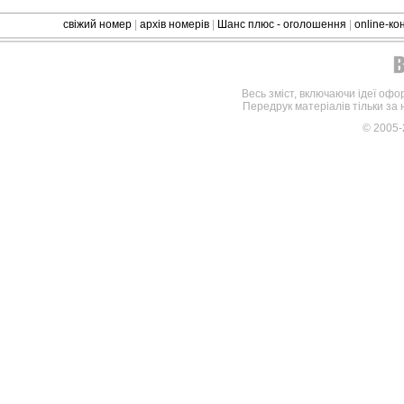
свіжий номер
|
архів номерів
|
Шанс плюс - оголошення
|
online-к
Весь зміст, включаючи ідеї офо
Передрук матеріалів тільки за
© 2005-