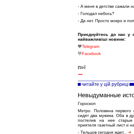
- А меня в детстве сажали н
- Голодал небось?
- Да нет. Просто мокро и по
Приєднуйтесь до нас у 
найважливіші новини:
💙
Telegram
💛
Facebook
п»ї
читайте у цій рубриці
Невыдуманные ист
Гороскоп
Метро. Половина первого 
сидят два мужика. Оба в ду
постелив на нее старые 
приятеля газетный лист и на
- Тельцов сегодня ждет...