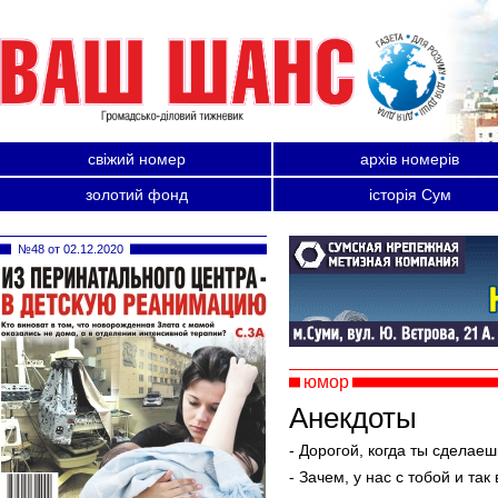
свіжий номер
архів номерів
золотий фонд
історія Сум
№48 от 02.12.2020
юмор
Анекдоты
- Дорогой, когда ты сделае
- Зачем, у нас с тобой и так