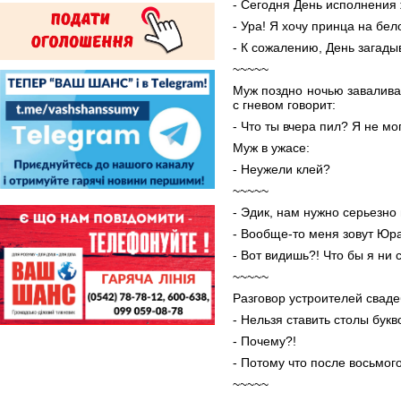
- Сегодня День исполнения
- Ура! Я хочу принца на бел
- К сожалению, День загады
~~~~~
Муж поздно ночью завалива
с гневом говорит:
- Что ты вчера пил? Я не мо
Муж в ужасе:
- Неужели клей?
~~~~~
- Эдик, нам нужно серьезно 
- Вообще-то меня зовут Юра
- Вот видишь?! Что бы я ни с
~~~~~
Разговор устроителей сваде
- Нельзя ставить столы букв
- Почему?!
- Потому что после восьмого
~~~~~