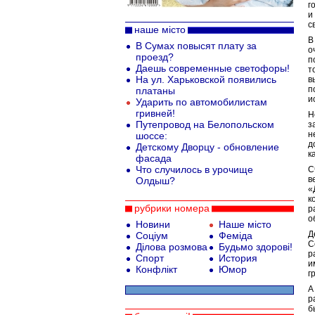
г
и
с
наше місто
В
В Сумах повысят плату за
о
проезд?
п
Даешь современные светофоры!
т
На ул. Харьковской появились
в
п
платаны
и
Ударить по автомобилистам
гривней!
Н
Путепровод на Белопольском
з
н
шоссе:
д
Детскому Дворцу - обновление
к
фасада
Что случилось в урочище
С
в
Олдыш?
«
к
рубрики номера
р
о
Новини
Наше місто
Д
Соціум
Феміда
С
Ділова розмова
Будьмо здорові!
р
Спорт
История
и
Конфлікт
Юмор
г
А
р
б