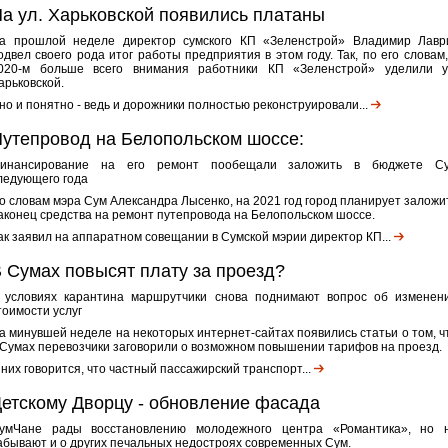
а ул. Харьковской появились платаны
а прошлой неделе директор сумского КП «Зеленстрой» Владимир Лавр
одвел своего рода итог работы предприятия в этом году. Так, по его словам,
020-м больше всего внимания работники КП «Зеленстрой» уделили у
арьковской.
но и понятно - ведь и дорожники полностью реконструировали...
утепровод на Белопольском шоссе:
инансирование на его ремонт пообещали заложить в бюджете С
ледующего года
о словам мэра Сум Александра Лысенко, на 2021 год город планирует заложи
аконец средства на ремонт путепровода на Белопольском шоссе.
ак заявил на аппаратном совещании в Сумской мэрии директор КП...
 Сумах повысят плату за проезд?
 условиях карантина маршрутчики снова поднимают вопрос об изменен
тоимости услуг
а минувшей неделе на некоторых интернет-сайтах появились статьи о том, ч
 Сумах перевозчики заговорили о возможном повышении тарифов на проезд.
 них говорится, что частный пассажирский транспорт...
етскому Дворцу - обновление фасада
умЧане рады восстановлению молодежного центра «Романтика», но 
абывают и о других печальных недостроях современных Сум.