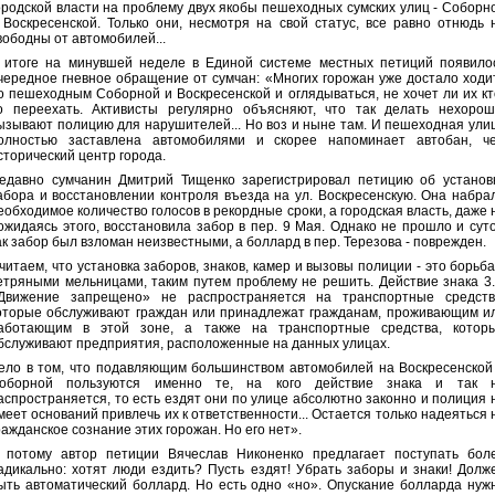
ородской власти на проблему двух якобы пешеходных сумских улиц - Соборн
 Воскресенской. Только они, несмотря на свой статус, все равно отнюдь 
вободны от автомобилей...
 итоге на минувшей неделе в Единой системе местных петиций появило
чередное гневное обращение от сумчан: «Многих горожан уже достало ходи
о пешеходным Соборной и Воскресенской и оглядываться, не хочет ли их кт
о переехать. Активисты регулярно объясняют, что так делать нехорош
ызывают полицию для нарушителей... Но воз и ныне там. И пешеходная ули
олностью заставлена автомобилями и скорее напоминает автобан, ч
сторический центр города.
едавно сумчанин Дмитрий Тищенко зарегистрировал петицию об установ
абора и восстановлении контроля въезда на ул. Воскресенскую. Она набра
еобходимое количество голосов в рекордные сроки, а городская власть, даже 
ожидаясь этого, восстановила забор в пер. 9 Мая. Однако не прошло и суто
ак забор был взломан неизвестными, а боллард в пер. Терезова - поврежден.
читаем, что установка заборов, знаков, камер и вызовы полиции - это борьба
етряными мельницами, таким путем проблему не решить. Действие знака 3.
Движение запрещено» не распространяется на транспортные средств
оторые обслуживают граждан или принадлежат гражданам, проживающим и
аботающим в этой зоне, а также на транспортные средства, котор
бслуживают предприятия, расположенные на данных улицах.
ело в том, что подавляющим большинством автомобилей на Воскресенской
оборной пользуются именно те, на кого действие знака и так 
аспространяется, то есть ездят они по улице абсолютно законно и полиция 
меет оснований привлечь их к ответственности... Остается только надеяться 
ражданское сознание этих горожан. Но его нет».
 потому автор петиции Вячеслав Никоненко предлагает поступать бол
адикально: хотят люди ездить? Пусть ездят! Убрать заборы и знаки! Долж
ыть автоматический боллард. Но есть одно «но». Опускание болларда нуж