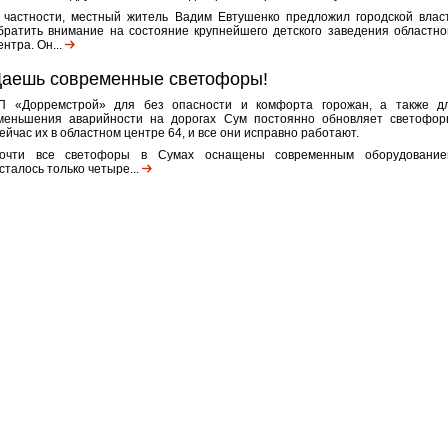
 частности, местный житель Вадим Евтушенко предложил городской влас
братить внимание на состояние крупнейшего детского заведения областно
ентра. Он...
аешь современные светофоры!
П «Дорремстрой» для без опасности и комфорта горожан, а также д
меньшения аварийности на дорогах Сум постоянно обновляет светофор
ейчас их в областном центре 64, и все они исправно работают.
очти все светофоры в Сумах оснащены современным оборудование
сталось только четыре...