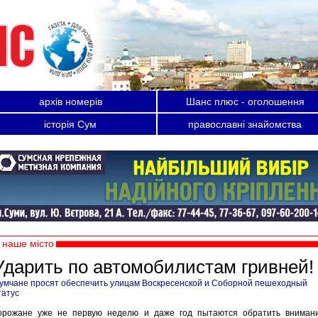
архів номерів
Шанс плюс - оголошення
історія Сум
православні знайомства
наше місто
Ударить по автомобилистам гривней!
умчане просят обеспечить улицам Воскресенской и Соборной пешеходный
татус
орожане уже не первую неделю и даже год пытаются обратить вниман