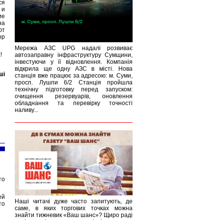
ся
 и
ие
на
ют
ор
Мережа АЗС UPG надалі розвиває
!
автозаправну інфраструктуру Сумщини,
інвестуючи у її відновлення. Компанія
відкрила ще одну АЗС в місті. Нова
ші
станція вже працює за адресою: м. Суми,
просп. Лушпи 6/2 Станція пройшла
технічну підготовку перед запуском:
очищення резервуарів, оновлення
обладнання та перевірку точності
наливу...
то
ей
Наші читачі дуже часто запитують, де
то
саме, в яких торгових точках можна
знайти тижневик «Ваш шанс»? Щиро раді