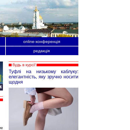
online-конференція
редакція
будь в курсі!
Туфлі на низькому каблуку:
елегантність, яку зручно носити
щодня
ие