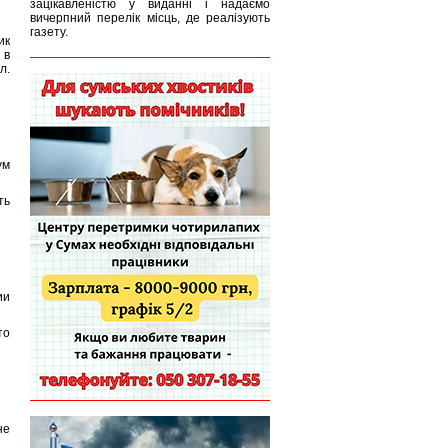
зацікавленістю у виданні і надаємо
вичерпний перелік місць, де реалізують
газету.
ик
 в
л.
ум
ть
ии
то
не