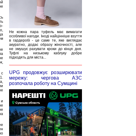
ой
не
сь
ть
о-
о,
Не кожна пара туфель має вимагати
ца
особливої нагоди. Іноді найцінніше взуття
ем
в гардеробі - це саме те, яке виглядає
акуратно, додає образу жіночності, але
не змушує рахувати кроки до кінця дня.
ке
Туфлі на низькому каблуку добре
ла
підходять для міста...
не
к,
UPG продовжує розширювати
 с
1.
мережу: чергова АЗС
а,
розпочала роботу на Сумщині
ли
ые
 и
не
не
на
ее
ен
но