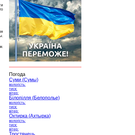
ти
го
ля
ы.
м.
Погода
Суми (Сумы)
вологість:
тиск:
вітер:
Білопілля (Белополье)
вологість:
тиск:
вітер:
Охтирка (Ахтырка)
вологість:
тиск:
вітер:
Тростянець