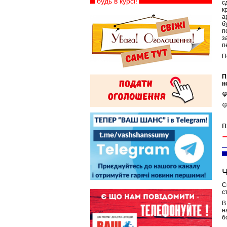
будь в курсі!
с
к
а
б
п
з
п
П
П
н


п
Ч
С
с
В
н
б