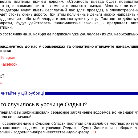
делать платным, причем дорогим. «Стоимость выезда будет повышать
ратно, в зависимости от времени с момента въезда. Местные жители
рендаторы будут иметь бесплатный час (для проезда), а злоупотреблен
удет стоить очень дорого. При этом полученные деньги можно направить 
оддержание работы болларда и реконструкцию улицы. Там, где не действу
апреты, будут действовать экономические законы», - предлагает авт
етиции.
о состоянию на 30 ноября ее подписали уже 240 человек из 250 необходимых
риєднуйтесь до нас у соцмережах та оперативно отримуйте найважливі
овини:

Telegram

Facebook
»ї
читайте у цій рубриці
то случилось в урочище Олдыш?
пециалисты зафиксировали серьезное загрязнение водоемов, но не знают, ч
тало его причиной
 Госэкоинспекцию в Сумской области поступил ряд жалоб от местных жител
а состояние водоемов в урочище Олдыш г. Сумы. Заявители сообщали, ч
ольший водоем приобрел неестественную окраску,...