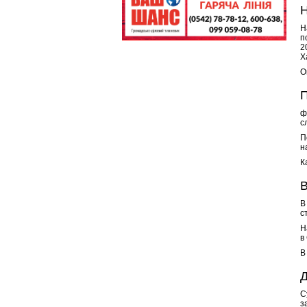
Н
Н
п
2
Х
О
П
ф
с
П
н
К
В
В
с
Н
в
В
Д
С
з