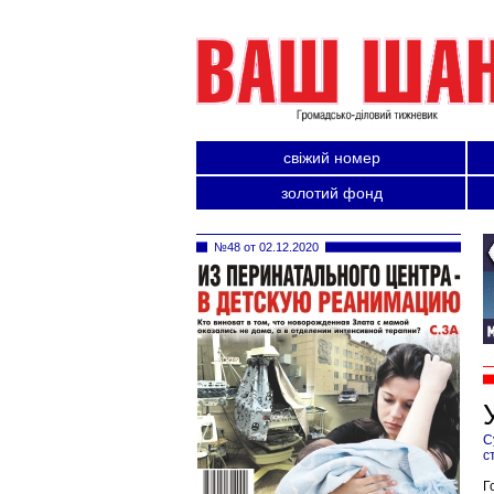
свіжий номер
золотий фонд
№48 от 02.12.2020
С
с
Г