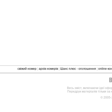
свіжий номер
|
архів номерів
|
Шанс плюс - оголошення
|
online-к
Весь зміст, включаючи ідеї офо
Передрук матеріалів тільки за
© 2005-