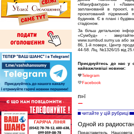
«Мануфактура» і «Лавин
запланованій в проєкті, 
проєктований підземний п
будинків. Є в плані і будів
стадіоном.
За більш детальною інфор
«Сумбуд» - звертайт
www.sumbud.sumy.ua або за 
86, 1-й поверх, Центр прода
44-58. Ліц. №1326/15 від 25
Приєднуйтесь до нас у 
найважливіші новини:
💙
Telegram
💛
Facebook
п»ї
читайте у цій рубриці
Одной из радиоста
Представитель Нацсовет