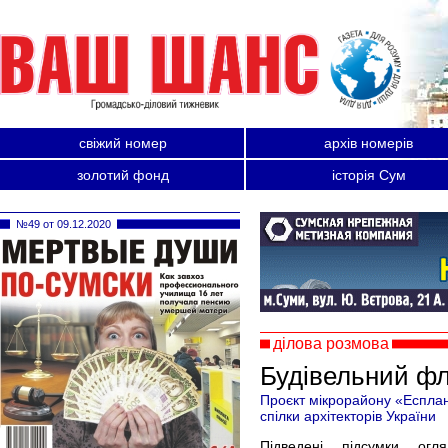
свіжий номер
архів номерів
золотий фонд
історія Сум
№49 от 09.12.2020
ділова розмова
Будівельний ф
Проєкт мікрорайону «Еспла
спілки архітекторів України
Підведені підсумки огля