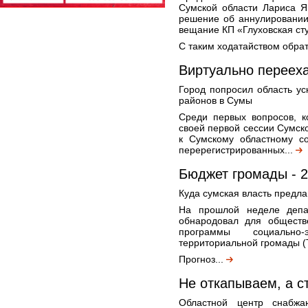
Сумской области Лариса Я
решение об аннулировании
вещание КП «Глуховская ст
С таким ходатайством обрат
Виртуально переех
Город попросил область ус
районов в Сумы
Среди первых вопросов, к
своей первой сессии Сумск
к Сумскому областному со
перерегистрированных...
Бюджет громады - 2
Куда сумская власть предла
На прошлой неделе депа
обнародовал для обществ
программы социально-
территориальной громады (Т
Прогноз...
Не откапываем, а с
Областной центр снабжа