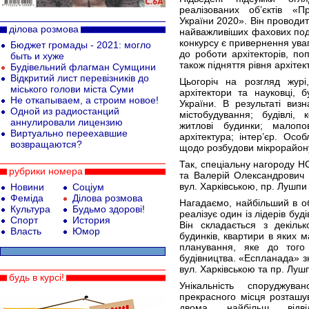
реалізованих об’єктів «П
України 2020». Він проводить
ділова розмова
найважливіших фахових поді
конкурсу є привернення ува
Бюджет громады - 2021: могло
до роботи архітекторів, по
быть и хуже
також підняття рівня архітект
Будівельний флагман Сумщини
Відкритий лист перевізників до
Цьогоріч на розгляд журі
міського голови міста Суми
архітектори та науковці, б
Не откапываем, а строим новое!
України. В результаті виз
Одной из радиостанций
містобудування; будівлі,
аннулировали лицензию
житлові будинки; малопо
Виртуально переехавшие
архітектура; інтер’єр. Осо
возвращаются?
щодо розбудови мікрорайон
Так, спеціальну нагороду Н
рубрики номера
та Валерій Олександрович 
вул. Харківською, пр. Лушпи 
Новини
Соціум
Феміда
Ділова розмова
Нагадаємо, найбільший в об
Культура
Будьмо здорові!
реалізує один із лідерів бу
Спорт
История
Він складається з декільк
Власть
Юмор
будинків, квартири в яких 
планування, яке до того
будівництва. «Еспланада» з
вул. Харківською та пр. Луш
будь в курсі!
Унікальність споруджув
прекрасного місця розташув
двома найбільш відві