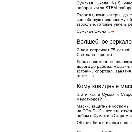
Сумская школа №5 участ
побороться за STEM-лабор
Гаджеты, компьютеры, да 
способствуют здоровому об
взрослые, готовые увлечь р
Сумская школа...
Волшебное зеркало 
С чем встречает 75-летни
Светлана Геренко
День современного человека
дорога до работы, магазин,
встречи, спортзал, заняти
гонке...
Кому ковидные маск
Кто и как в Сумах и Стар
медотходов?
Маски, защитные костюмы, 
на COVID-19 - все эти отхо
небом в Сумах и в Старом с
Об этих биологически опасн