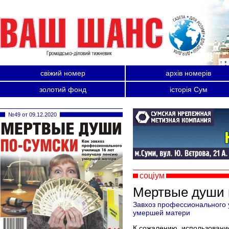
свіжий номер
архів номерів
золотий фонд
історія Сум
№49 от 09.12.2020
соціум
Мертвые души 
Завхоз профессионального 
умершей матери
К сожалению, использовани