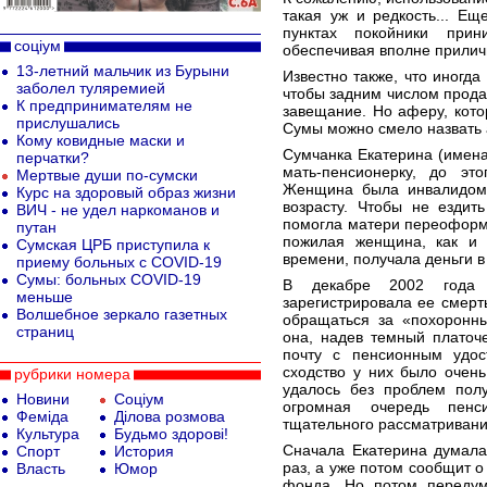
такая уж и редкость... Е
пунктах покойники прин
соціум
обеспечивая вполне прилич
13-летний мальчик из Бурыни
Известно также, что иногд
заболел туляремией
чтобы задним числом продат
К предпринимателям не
завещание. Но аферу, кото
прислушались
Сумы можно смело назвать 
Кому ковидные маски и
Сумчанка Екатерина (имена
перчатки?
мать-пенсионерку, до эт
Мертвые души по-сумски
Женщина была инвалидом 
Курс на здоровый образ жизни
возрасту. Чтобы не ездит
ВИЧ - не удел наркоманов и
помогла матери переоформи
путан
пожилая женщина, как и 
Сумская ЦРБ приступила к
времени, получала деньги в
приему больных с COVID-19
Сумы: больных COVID-19
В декабре 2002 года 
меньше
зарегистрировала ее смерт
Волшебное зеркало газетных
обращаться за «похоронн
страниц
она, надев темный платоче
почту с пенсионным удо
сходство у них было очен
рубрики номера
удалось без проблем полу
Новини
Соціум
огромная очередь пенс
Феміда
Ділова розмова
тщательного рассматривани
Культура
Будьмо здорові!
Сначала Екатерина думала
Спорт
История
раз, а уже потом сообщит 
Власть
Юмор
фонда. Но потом передум