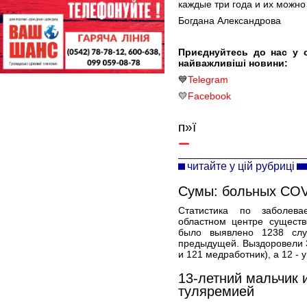
каждые три года и их можно 
Богдана Александрова
Приєднуйтесь до нас у 
найважливіші новини:
💙
Telegram
💛
Facebook
п»ї
читайте у цій рубриці
Сумы: больных COV
Статистика по заболева
областном центре сущест
было выявлено 1238 слу
предыдущей. Выздоровели 3
и 121 медработник), а 12 - 
13-летний мальчик 
туляремией