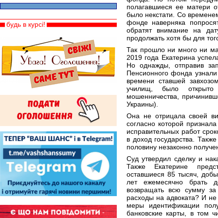
полагавшиеся ее матери о
было некстати. Со времене
фонде наверняка попросят
будь в курсі!
обратят внимание на дат
продолжать хотя бы для тог
Так прошло ни много ни ма
2019 года Екатерина успела
Но однажды, отправив зап
Пенсионного фонда узнали 
времени ставшей завхозо
училищ, было открыто
мошенничества, причинивше
Украины).
Она не отрицала своей ви
согласно которой признала
исправительных работ срок
в доход государства. Также
половину незаконно получе
Суд утвердил сделку и нак
Также Екатерине предс
оставшиеся 85 тысяч, доб
лет ежемесячно брать д
возвращать всю сумму за
расходы на адвоката? И не
меры идентификации пол
банковские карты, в том 