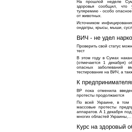
На прошлой неделе Сумс
здоровья сообщил, что 
туляремию - особо опасное
от животных.
Источником инфицирования
ондатры, крысы, мыши, сусл
ВИЧ - не удел нарк
Проверить свой статус можн
тест
В этом году в Сумах нака
(отмечается 1 декабря) о
опасных заболеваний 
тестирование на ВИЧ, а так
К предпринимателя
ВР пока отменила введе
протесты продолжаются
По всей Украине, в том 
массовые протесты предп
аппаратов. А 1 декабря по
многих областей Украины,..
Курс на здоровый о