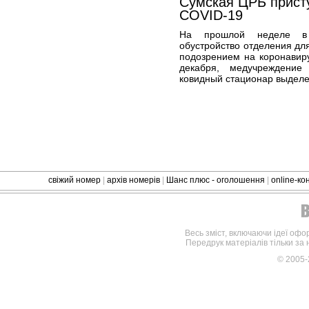
Сумская ЦРБ прист
COVID-19
На прошлой неделе в 
обустройство отделения дл
подозрением на коронавир
декабря, медучреждение
ковидный стационар выделе
свіжий номер
|
архів номерів
|
Шанс плюс - оголошення
|
online-к
Весь зміст, включаючи ідеї офо
Передрук матеріалів тільки за
© 2005-