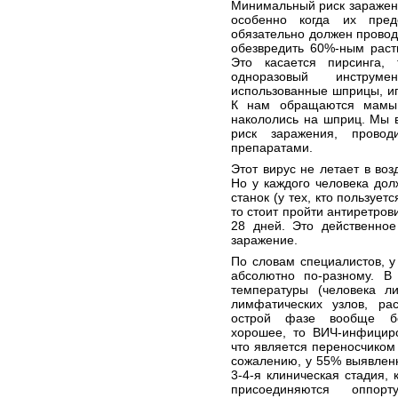
Минимальный риск заражен
особенно когда их пред
обязательно должен проводи
обезвредить 60%-ным раст
Это касается пирсинга,
одноразовый инструм
использованные шприцы, иг
К нам обращаются мамы 
накололись на шприц. Мы в
риск заражения, провод
препаратами.
Этот вирус не летает в воз
Но у каждого человека дол
станок (у тех, кто пользует
то стоит пройти антиретров
28 дней. Это действенное
заражение.
По словам специалистов, у
абсолютно по-разному. В
температуры (человека л
лимфатических узлов, ра
острой фазе вообще бес
хорошее, то ВИЧ-инфициро
что является переносчиком 
сожалению, у 55% выявленн
3-4-я клиническая стадия,
присоединяются оппорту