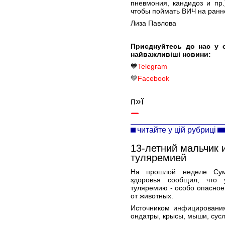
пневмония, кандидоз и пр.
чтобы поймать ВИЧ на ранн
Лиза Павлова
Приєднуйтесь до нас у 
найважливіші новини:
💙
Telegram
💛
Facebook
п»ї
читайте у цій рубриці
13-летний мальчик 
туляремией
На прошлой неделе Сумс
здоровья сообщил, что 
туляремию - особо опасное
от животных.
Источником инфицирования
ондатры, крысы, мыши, сусл