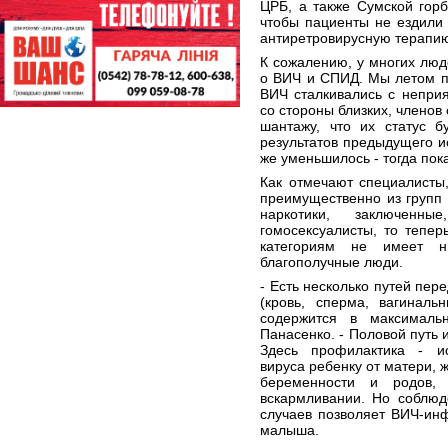
ЦРБ, а также Сумской гор
чтобы пациенты не ездили
антиретровирусную терапию
К сожалению, у многих люд
о ВИЧ и СПИД. Мы летом п
ВИЧ сталкивались с неприя
со стороны близких, членов
шантажу, что их статус б
результатов предыдущего и
же уменьшилось - тогда пок
Как отмечают специалисты
преимущественно из групп 
наркотики, заключенны
гомосексуалисты, то тепер
категориям не имеет н
благополучные люди.
- Есть несколько путей пер
(кровь, сперма, вагиналь
содержится в максималь
Панасенко. - Половой пут
Здесь профилактика - ис
вируса ребенку от матери, 
беременности и родов,
вскармливании. Но соблюд
случаев позволяет ВИЧ-ин
малыша.