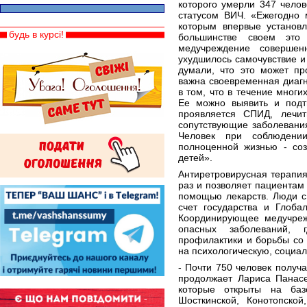
которого умерли 347 челов
статусом ВИЧ. «Ежегодно 
которым впервые установл
будь в курсі!
большинстве своем это 
медучреждение совершен
ухудшилось самочувствие и 
думали, что это может пр
важна своевременная диагн
в том, что в течение многи
Ее можно выявить и подтв
проявляется СПИД, лечит
сопутствующие заболевания
Человек при соблюдени
полноценной жизнью - соз
детей».
Антиретровирусная терапия 
раз и позволяет пациентам
помощью лекарств. Люди с
счет государства и Глоб
Координирующее медучреж
опасных заболеваний, 
профилактики и борьбы со
на психологическую, социа
- Почти 750 человек получ
продолжает Лариса Панасе
которые открыты на базе
Шосткинской, Конотопской