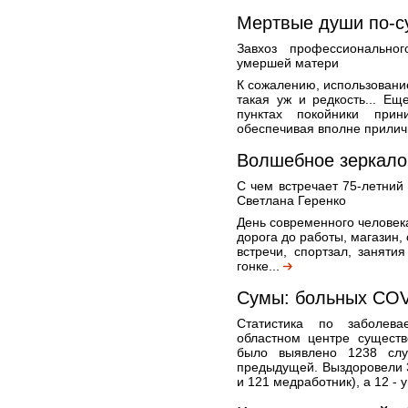
Мертвые души по-с
Завхоз профессионально
умершей матери
К сожалению, использовани
такая уж и редкость... Е
пунктах покойники прин
обеспечивая вполне прилич
Волшебное зеркало 
С чем встречает 75-летни
Светлана Геренко
День современного человека
дорога до работы, магазин,
встречи, спортзал, заняти
гонке...
Сумы: больных COV
Статистика по заболева
областном центре сущест
было выявлено 1238 слу
предыдущей. Выздоровели 3
и 121 медработник), а 12 - 