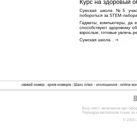
Курс на здоровый о
Сумская школа №5 участ
побороться за STEM-лабор
Гаджеты, компьютеры, да 
способствуют здоровому об
взрослые, готовые увлечь р
Сумская школа...
свіжий номер
|
архів номерів
|
Шанс плюс - оголошення
|
online-к
Весь зміст, включаючи ідеї офо
Передрук матеріалів тільки за
© 2005-