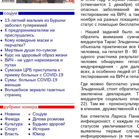
(отмечается 1 декабря) о
опасных заболеваний 
соціум
тестирование на ВИЧ, а та
ноября на разных локациях
13-летний мальчик из Бурыни
статус с помощью бесплатны
заболел туляремией
К предпринимателям не
- Нашей задачей было не
прислушались
обратить внимание сумч
Кому ковидные маски и
медцентра Тарас Злыденный
перчатки?
объехала практически все
Мертвые души по-сумски
человека, на гепатит В - 90
Курс на здоровый образ жизни
одного участника результа
ВИЧ - не удел наркоманов и
человек обнаружен геп
путан
медучреждения - для дал
Сумская ЦРБ приступила к
всех, а особенно людей от 
приему больных с COVID-19
тестирование на ВИЧ и гепа
Сумы: больных COVID-19
Где можно бесплатно узна
меньше
Злыденный, стоит обратитьс
Волшебное зеркало газетных
заключена декларация. 
страниц
медцентре социально опас
22). Там же - проконсульти
рубрики номера
в клинике, дружественной к 
Новини
Соціум
Как отметила Лариса Пана
Феміда
Ділова розмова
инфекционист, с каждым г
Культура
Будьмо здорові!
статусом увеличивается.
Спорт
История
выявлены первые случа
Власть
Юмор
инфицированных (в том чи