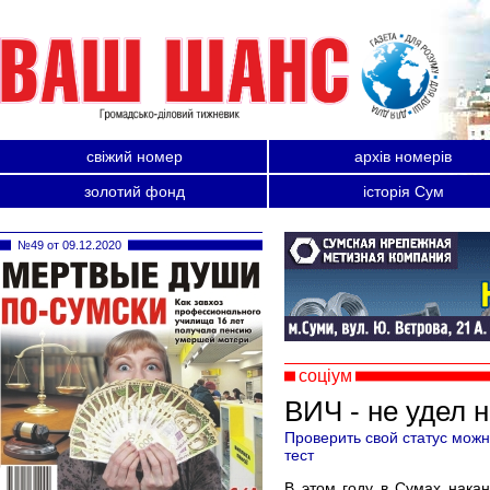
свіжий номер
архів номерів
золотий фонд
історія Сум
№49 от 09.12.2020
соціум
ВИЧ - не удел 
Проверить свой статус можн
тест
В этом году в Сумах нака