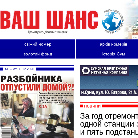
свіжий номер
архів номерів
золотий фонд
історія Сум
№52 от 30.12.2020
новини
За год отремо
одной станции
и пять подстан