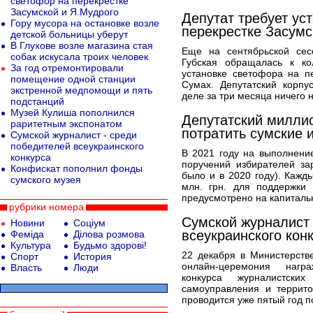
светофор на перекрестке
Засумской и Я.Мудрого
Депутат требует ус
Гору мусора на остановке возле
перекрестке Засумс
детской больницы уберут
В Глухове возле магазина стая
Еще на сентябрьской сес
собак искусала троих человек
Губская обращалась к к
За год отремонтировали
установке светофора на п
помещение одной станции
Сумах. Депутатский корпу
экстренной медпомощи и пять
деле за три месяца ничего н
подстанций
Музей Кулиша пополнился
Депутатский миллион
раритетным экспонатом
потратить сумские 
Сумской журналист - среди
победителей всеукраинского
В 2021 году на выполнени
конкурса
поручений избирателей зар
Конфискат пополнил фонды
было и в 2020 году). Кажд
сумского музея
млн. грн. для поддержки 
предусмотрено на капиталь
рубрики номера
Сумской журналист 
Новини
Соціум
всеукраинского кон
Феміда
Ділова розмова
Культура
Будьмо здорові!
22 декабря в Министерств
Спорт
История
онлайн-церемония награ
Власть
Люди
конкурса журналистски
самоуправления и террито
проводится уже пятый год п