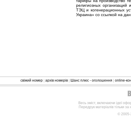
тарифы на производство т
религиозных организаций и
ТЭЦ и когенерационных ус
Украина» со ссылкой на дан
свіжий номер
|
архів номерів
|
Шанс плюс - оголошення
|
online-к
Весь зміст, включаючи ідеї офо
Передрук матеріалів тільки за
© 2005-