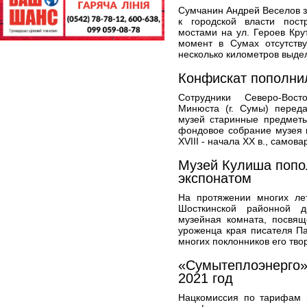
Сумчанин Андрей Веселов 
к городской власти пос
мостами на ул. Героев Кру
момент в Сумах отсутству
несколько километров выдел
Конфискат пополни
Сотрудники Северо-Вост
Минюста (г. Сумы) переда
музей старинные предметы
фондовое собрание музея 
XVIII - начала ХХ в., самова
Музей Кулиша попо
экспонатом
На протяжении многих л
Шосткинской районной д
музейная комната, посвящ
уроженца края писателя П
многих поклонников его тво
«Сумытеплоэнерго»
2021 год
Нацкомиссия по тарифам 