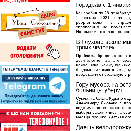
будь в курсі!
Горздрав с 1 январ
Как сообщила 28 декабря у
1 января 2021 года от
реорганизован в управл
управления не поменяет
Напомним, что такое решен
В Глухове возле ма
троих человек
Проблема бродячих псов в
десятилетие. За это вр
начальники коммунальных
бездомными животными, од
представляют реальную угро
Гору мусора на ост
больницы уберут
Сумчанка Ольга Кудояр ещ
Александру Лысенко с про
виде мусора на остановке в
выборы закончились, а свал
месяца прошло. Детская обл
Даешь велодорожку