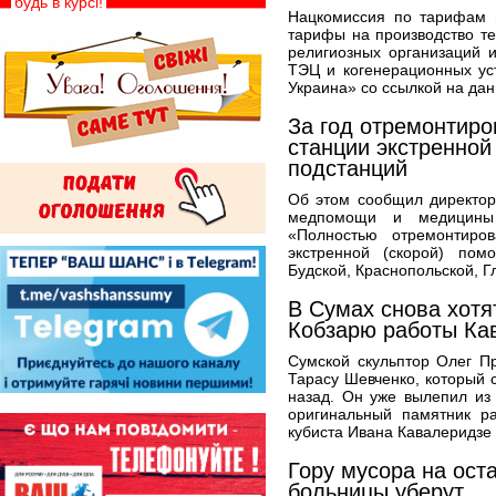
будь в курсі!
Нацкомиссия по тарифам 
тарифы на производство т
религиозных организаций и
ТЭЦ и когенерационных ус
Украина» со ссылкой на дан
За год отремонтир
станции экстренной
подстанций
Об этом сообщил директор
медпомощи и медицины 
«Полностью отремонтиро
экстренной (скорой) пом
Будской, Краснопольской, Г
В Сумах снова хотя
Кобзарю работы Ка
Сумской скульптор Олег П
Тарасу Шевченко, который 
назад. Он уже вылепил из
оригинальный памятник ра
кубиста Ивана Кавалеридзе 
Гору мусора на ост
больницы уберут