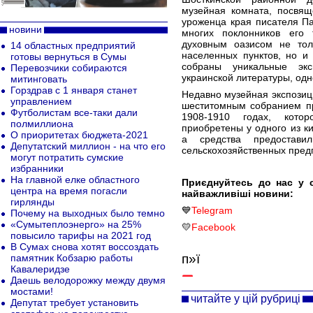
музейная комната, посвящ
уроженца края писателя П
новини
многих поклонников его 
духовным оазисом не тол
14 областных предприятий
населенных пунктов, но и
готовы вернуться в Сумы
собраны уникальные экс
Перевозчики собираются
украинской литературы, одн
митинговать
Горздрав с 1 января станет
Недавно музейная экспозиц
управлением
шеститомным собранием пр
Футболистам все-таки дали
1908-1910 годах, кото
полмиллиона
приобретены у одного из к
О приоритетах бюджета-2021
а средства предоставил
Депутатский миллион - на что его
сельскохозяйственных пред
могут потратить сумские
избранники
На главной елке областного
Приєднуйтесь до нас у 
центра на время погасли
найважливіші новини:
гирлянды
💙
Telegram
Почему на выходных было темно
«Сумытеплоэнерго» на 25%
💛
Facebook
повысило тарифы на 2021 год
В Сумах снова хотят воссоздать
п»ї
памятник Кобзарю работы
Кавалеридзе
Даешь велодорожку между двумя
мостами!
читайте у цій рубриці
Депутат требует установить