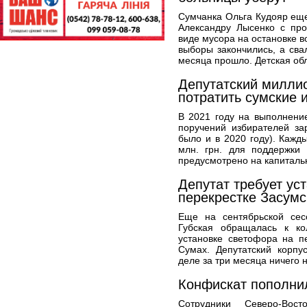
Сумчанка Ольга Кудояр ещ
Александру Лысенко с про
виде мусора на остановке в
выборы закончились, а свал
месяца прошло. Детская обл
Депутатский миллион
потратить сумские 
В 2021 году на выполнени
поручений избирателей зар
было и в 2020 году). Кажд
млн. грн. для поддержки 
предусмотрено на капиталь
Депутат требует ус
перекрестке Засумс
Еще на сентябрьской сес
Губская обращалась к к
установке светофора на п
Сумах. Депутатский корпу
деле за три месяца ничего н
Конфискат пополни
Сотрудники Северо-Вост