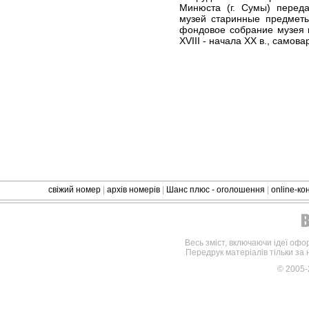
Минюста (г. Сумы) переда
музей старинные предметы
фондовое собрание музея 
XVIII - начала ХХ в., самова
свіжий номер
|
архів номерів
|
Шанс плюс - оголошення
|
online-к
Весь зміст, включаючи ідеї офо
Передрук матеріалів тільки за
© 2005-