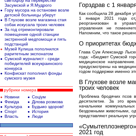
светофор на перекрестке
Горздрав с 1 январ
Засумской и Я.Мудрого
Гору мусора на остановке возле
Как сообщила 28 декабря у
детской больницы уберут
1 января 2021 года от
В Глухове возле магазина стая
реорганизован в управл
собак искусала троих человек
управления не поменяет
За год отремонтировали
Напомним, что такое решен
помещение одной станции
экстренной медпомощи и пять
О приоритетах бюд
подстанций
Музей Кулиша пополнился
Глава Сум Александр Лысе
раритетным экспонатом
года: «Бюджет Сумской гор
Сумской журналист - среди
медицинское направление.
победителей всеукраинского
предусмотрены на медицин
конкурса
годом поддержки именно эт
Конфискат пополнил фонды
сумского музея
В Глухове возле ма
троих человек
рубрики номера
Проблема бродячих псов в
Новини
Соціум
десятилетие. За это вр
Феміда
Ділова розмова
начальники коммунальных
Культура
Будьмо здорові!
бездомными животными, од
Спорт
История
представляют реальную угро
Власть
Люди
«Сумытеплоэнерго»
2021 год