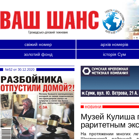
свіжий номер
архів номерів
золотий фонд
історія Сум
№52 от 30.12.2020
новини
Музей Кулиша 
раритетным эк
На протяжении многих л
Шосткинской районной д