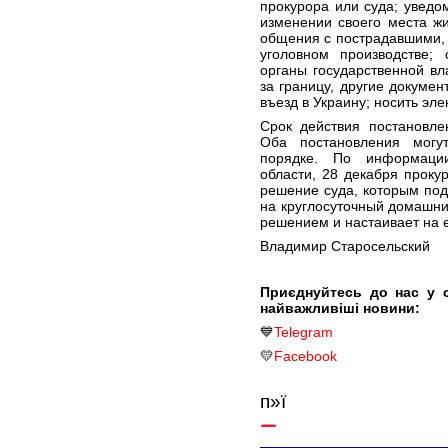
прокурора или суда; уведо
изменении своего места жи
общения с пострадавшими,
уголовном производстве;
органы государственной вл
за границу, другие докуме
въезд в Украину; носить эле
Срок действия постановле
Оба постановления могу
порядке. По информации
области, 28 декабря прок
решение суда, которым по
на круглосуточный домашний
решением и настаивает на 
Владимир Старосельский
Приєднуйтесь до нас у 
найважливіші новини:
💙
Telegram
💛
Facebook
п»ї