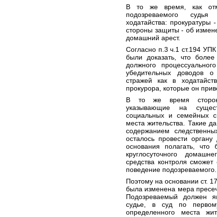
В то же время, как отм
подозреваемого судья
ходатайства: прокуратуры 
стороны защиты - об измен
домашний арест.
Согласно п.3 ч.1 ст.194 УП
были доказать, что более
должного процессуальног
убедительных доводов о
стражей как в ходатайст
прокурора, которые он прив
В то же время сторон
указывающие на сущест
социальных и семейных св
места жительства. Такие д
содержанием следственны
осталось провести органу
основания полагать, что
круглосуточного домашн
средства контроля сможет
поведение подозреваемого.
Поэтому на основании ст. 1
была изменена мера пресеч
Подозреваемый должен яв
судье, в суд по первом
определенного места жит