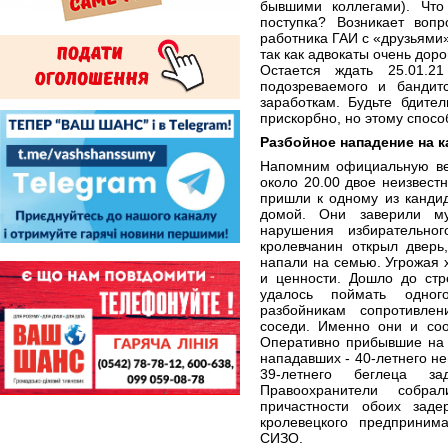
бывшими коллегами). Что
поступка? Возникает вопр
работника ГАИ с «друзьями»
так как адвокаты очень дор
Остается ждать 25.01.2
подозреваемого и бандитс
заработкам. Будьте бдите
прискорбно, но этому спосо
Разбойное нападение на к
Напомним официальную вер
около 20.00 двое неизвест
пришли к одному из кандид
домой. Они заверили му
нарушения избирательног
кролевчанин открыл дверь
напали на семью. Угрожая х
и ценности. Дошло до стр
удалось поймать одног
разбойникам сопротивле
соседи. Именно они и со
Оперативно прибывшие на 
нападавших - 40-летнего не
39-летнего беглеца з
Правоохранители собра
причастности обоих зад
кролевецкого предприним
СИЗО.