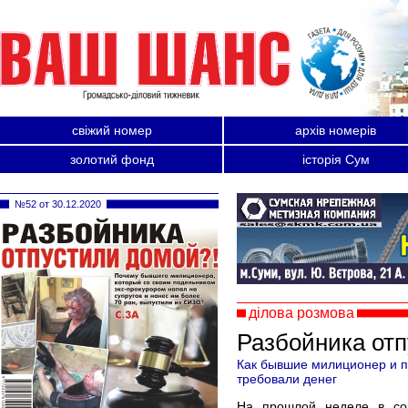
свіжий номер
архів номерів
золотий фонд
історія Сум
№52 от 30.12.2020
ділова розмова
Разбойника отп
Как бывшие милиционер и п
требовали денег
На прошлой неделе в соц