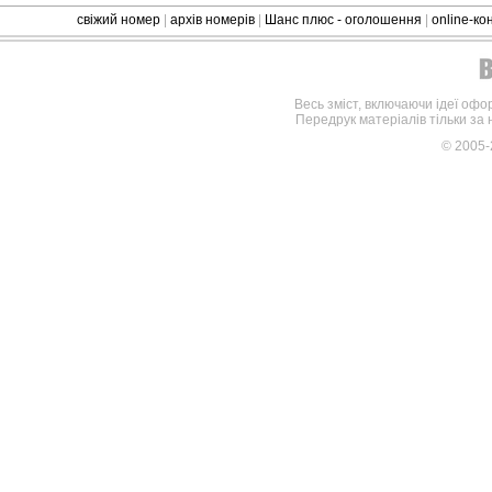
свіжий номер
|
архів номерів
|
Шанс плюс - оголошення
|
online-к
Весь зміст, включаючи ідеї офо
Передрук матеріалів тільки за
© 2005-