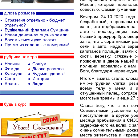
Maidan, который переполош
совестью. Самый гуманный 
ділова розмова
Вечером 24.10.2020 года
Стратегия отдельно - бюджет
безработный, в прошлом га
отдельно?
за то, что подбрасывал на
Будівельний флагман Сумщини
авто с последующим вымо
Новая денежная оценка земли:
бывший прокурор Кролевецк
Восемь тысяч уже платят
за то, что с соратниками р
Прямо из салона - с номерами!
сели в авто, надели зар
капитанов полиции, взяли с 
скотч, веревку, стяжные 
рубрики номера
позвонили в дверь нашей 
Новини
Соціум
полиции, ворвались к нам
Феміда
Ділова розмова
Богу, благодаря неравноду
Культура
Будьмо здорові!
Итогом визита стала: слом
Спорт
История
им же грудная клетка, рез
Власть
Люди
всему телу у меня и из
откушенный палец, сотрясе
мозговые травмы и еще 27 
будь в курсі!
Слава Богу, что в тот ве
Совместными усилиями о
преступления, а другой уб
месяца пребывания в СИЗО 
задержанного на волю, с за
очень сомнительными доказ
места жительства и «креп