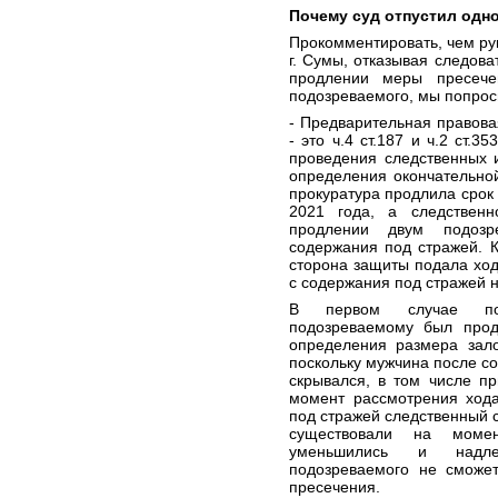
Почему суд отпустил одн
Прокомментировать, чем ру
г. Сумы, отказывая следова
продлении меры пресече
подозреваемого, мы попрос
- Предварительная правов
- это ч.4 ст.187 и ч.2 ст.
проведения следственных 
определения окончательно
прокуратура продлила срок
2021 года, а следствен
продлении двум подоз
содержания под стражей. 
сторона защиты подала хо
с содержания под стражей 
В первом случае пост
подозреваемому был прод
определения размера зало
поскольку мужчина после с
скрывался, в том числе п
момент рассмотрения хода
под стражей следственный с
существовали на моме
уменьшились и надле
подозреваемого не сможе
пресечения.