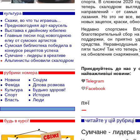
спорта. В сложном 2020 го
теперь скалодром выгля
направлений - от самых
культура
лазания. Но это не все, в
Скажи, во что ты играешь...
новых зацепок, краски, обно
Предновогодняя арт-карусель
Недавно спортсмен Вл
Выставка к двойному юбилею
благотворительный сбор на
Главные песни под новогоднюю
поддержки, он приятно уд
елку от сумских артистов
средства. Неравнодушные 
Сумская библиотека победила в
пяти тысяч! Так что теперь
конкурсе рецептов успеха
на обновление снаряжения, 
Сумчане - лидеры в креативе
Альпинисты обновили скалодром
Приєднуйтесь до нас у 
рубрики номера
найважливіші новини:
Новини
Соціум
💙
Telegram
Феміда
Ділова розмова
💛
Facebook
Культура
Будьмо здорові!
Спорт
История
Власть
Люди
п»ї
читайте у цій рубриці
будь в курсі!
Сумчане - лидеры в