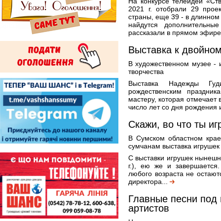
На конкурсе телеидей «Ст
2021 г. отобрали 29 прое
страны, еще 39 - в длинном
найдутся дополнительны
рассказали в прямом эфире
Выставка к двойно
В художественном музее - 
творчества
Выставка Надежды Гуд
рождественским праздник
мастеру, которая отмечает 
число лет со дня рождения и
Скажи, во что ты иг
В Сумском областном крае
сумчанам выставка игрушек
С выставки игрушек нынешн
г.), ею же и завершается
любого возраста не остаю
директора...
Главные песни под 
артистов