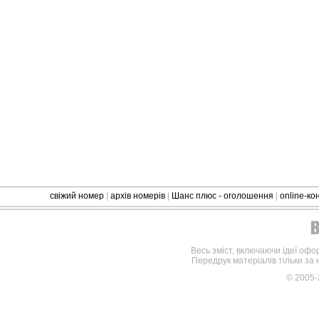
свіжий номер
|
архів номерів
|
Шанс плюс - оголошення
|
online-к
Весь зміст, включаючи ідеї офо
Передрук матеріалів тільки за
© 2005-