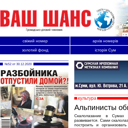
свіжий номер
архів номерів
золотий фонд
історія Сум
№52 от 30.12.2020
культура
Альпинисты об
Скалолазание в Сумах 
развивается. Сами скалола
построить и организоват