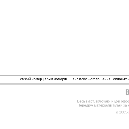
свіжий номер
|
архів номерів
|
Шанс плюс - оголошення
|
online-к
Весь зміст, включаючи ідеї офо
Передрук матеріалів тільки за
© 2005-