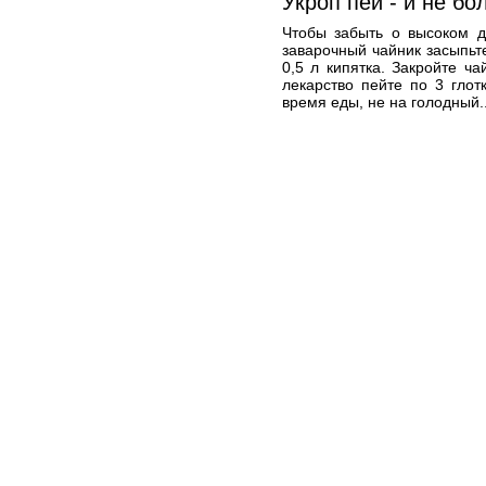
Укроп пей - и не бо
Чтобы забыть о высоком д
заварочный чайник засыпьте
0,5 л кипятка. Закройте ча
лекарство пейте по 3 глот
время еды, не на голодный.