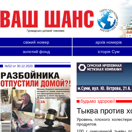
свіжий номер
архів номерів
золотий фонд
історія Сум
№52 от 30.12.2020
будьмо здорові!
Тыква против х
Уровень плохого холестер
продуктов.
100 г очищенной тыквы по