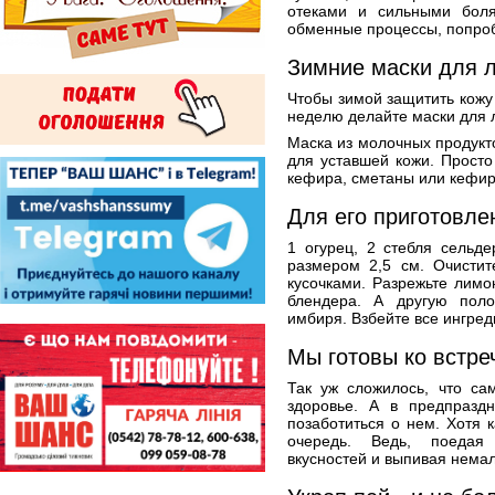
отеками и сильными бол
обменные процессы, попроб
Зимние маски для 
Чтобы зимой защитить кожу 
неделю делайте маски для 
Маска из молочных продукт
для уставшей кожи. Просто
кефира, сметаны или кефира
Для его приготовле
1 огурец, 2 стебля сельд
размером 2,5 см. Очистит
кусочками. Разрежьте лимо
блендера. А другую поло
имбиря. Взбейте все ингред
Мы готовы ко встре
Так уж сложилось, что с
здоровье. А в предпраздн
позаботиться о нем. Хотя 
очередь. Ведь, поедая 
вкусностей и выпивая немал