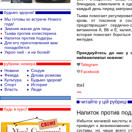
блендера, измельчите в о
каждый день перед завтрако
будьмо здорові!
Тыква помогает регулироват
Мы готовы ко встрече Нового
кровь от токсинов и со
года!
предотвращает сердечно-
Зимние маски для лица
витаминов А, В6 и Е, калия
Тыква против холестерина
которая помогает бороться
Напиток против подагры
желудка.
Для его приготовления вам
понадобятся
Укроп пей - и не болей!
Приєднуйтесь до нас у 
найважливіші новини:
рубрики номера
💙
Telegram
Новини
Соціум
💛
Facebook
Феміда
Ділова розмова
Культура
Будьмо здорові!
п»ї
Спорт
История
Власть
Люди
читайте у цій рубриці
будь в курсі!
Напиток против под
Избыток мочевой кислоты и,
приводит к возникновению
суставы, но чаще всего с