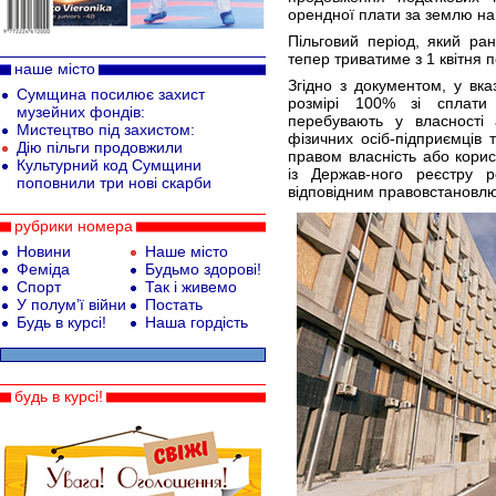
орендної плати за землю на
Пільговий період, який ра
тепер триватиме з 1 квітня п
наше місто
Згідно з документом, у вка
Сумщина посилює захист
розмірі 100% зі сплати
музейних фондів:
перебувають у власності 
Мистецтво під захистом:
фізичних осіб-підприємців
Дію пільги продовжили
правом власність або кори
Культурний код Сумщини
із Держав-ного реєстру
поповнили три нові скарби
відповідним правовстановл
рубрики номера
Новини
Наше місто
Феміда
Будьмо здорові!
Спорт
Так і живемо
У полум’ї війни
Постать
Будь в курсі!
Наша гордість
будь в курсі!