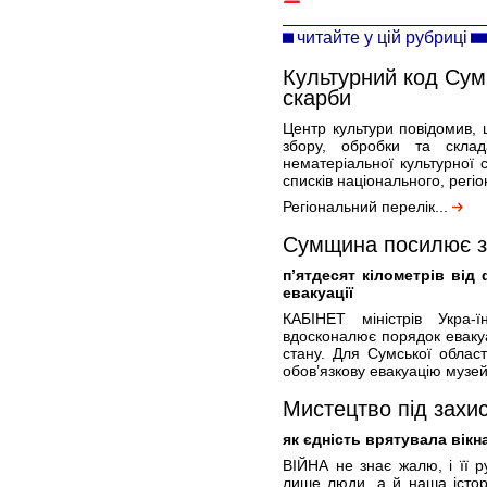
читайте у цій рубриці
Культурний код Сум
скарби
Центр культури повідомив, щ
збору, обробки та склад
нематеріальної культурної 
списків національного, регіо
Регіональний перелік...
Сумщина посилює з
п’ятдесят кілометрів від
евакуації
КАБІНЕТ міністрів Укра-
вдосконалює порядок евакуа
стану. Для Сумської област
обов’язкову евакуацію музей
Мистецтво під захи
як єдність врятувала вік
ВІЙНА не знає жалю, і її р
лише люди, а й наша історі