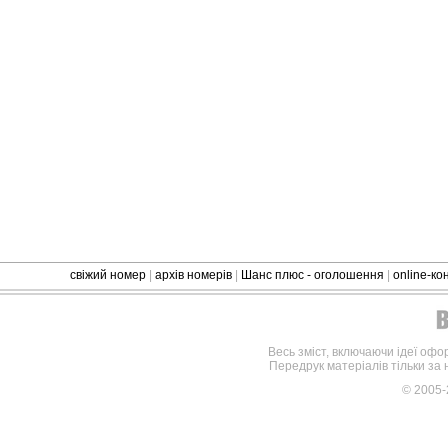
свіжий номер
|
архів номерів
|
Шанс плюс - оголошення
|
online-к
Весь зміст, включаючи ідеї офо
Передрук матеріалів тільки за
© 2005-