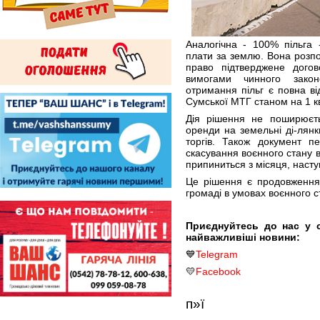
Аналогічна - 100% пільга 
плати за землю. Вона розпо
право підтверджене догов
вимогами чинного закон
отримання пільг є повна ві
Сумської МТГ станом на 1 кв
Дія рішення не поширюєть
оренди на земельні ді-лян
торгів. Також документ п
скасування воєнного стану в
припиниться з місяця, наступ
Це рішення є продовження
громаді в умовах воєнного с
Приєднуйтесь до нас у 
найважливіші новини:
💙
Telegram
💛
Facebook
п»ї